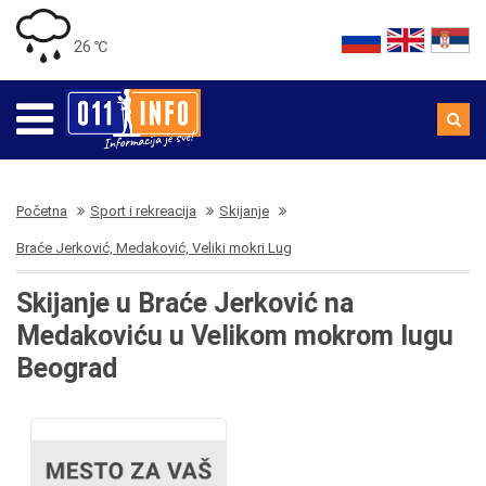
26 ℃
Početna
Sport i rekreacija
Skijanje
Braće Jerković, Medaković, Veliki mokri Lug
Skijanje u Braće Jerković na
Medakoviću u Velikom mokrom lugu
Beograd