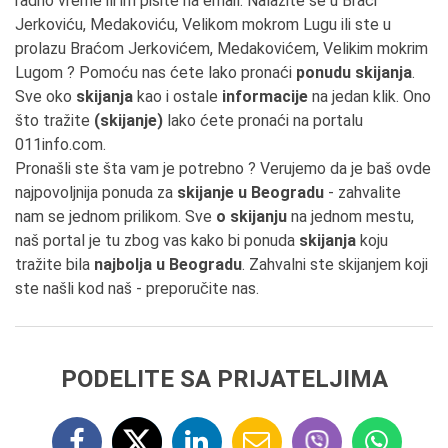
radno vreme ili im pišite na email. Nalazite se u Braći
Jerkoviću, Medakoviću, Velikom mokrom Lugu ili ste u
prolazu Braćom Jerkovićem, Medakovićem, Velikim mokrim
Lugom ? Pomoću nas ćete lako pronaći
ponudu skijanja
.
Sve oko
skijanja
kao i ostale
informacije
na jedan klik. Ono
što tražite
(skijanje)
lako ćete pronaći na portalu
011info.com.
Pronašli ste šta vam je potrebno ? Verujemo da je baš ovde
najpovoljnija ponuda za
skijanje u Beogradu
- zahvalite
nam se jednom prilikom. Sve
o skijanju
na jednom mestu,
naš portal je tu zbog vas kako bi ponuda
skijanja
koju
tražite bila
najbolja u Beogradu
. Zahvalni ste skijanjem koji
ste našli kod naš - preporučite nas.
PODELITE SA PRIJATELJIMA