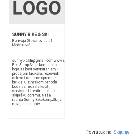
SUNNY BIKE & SKI
Borivoja Stevanovića 51,
Medaković
sunnybicikli@gmail.comwww.sunny.rsSunny
Bike&amp;Ski je kompanija
koja se bavi servisiranjem i
prodajom bicikala, rezervnih
delova i dodatne opreme za
bicikle. U zimskom periodu
kod nas možete kupiti,
servisirati i rentirati skije i
skijašku opremu. Naša
radnja Sunny Bike&amp;Ski je
nova, sa iskustv...
Povratak na:
Skijanje