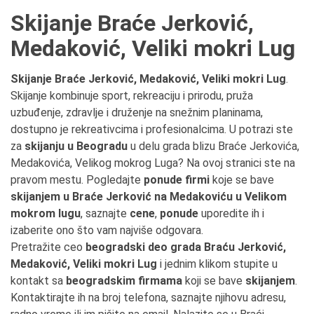
Skijanje Braće Jerković,
Medaković, Veliki mokri Lug
Skijanje Braće Jerković, Medaković, Veliki mokri Lug
.
Skijanje kombinuje sport, rekreaciju i prirodu, pruža
uzbuđenje, zdravlje i druženje na snežnim planinama,
dostupno je rekreativcima i profesionalcima. U potrazi ste
za
skijanju u Beogradu
u delu grada blizu Braće Jerkovića,
Medakovića, Velikog mokrog Luga? Na ovoj stranici ste na
pravom mestu. Pogledajte
ponude firmi
koje se bave
skijanjem u Braće Jerković na Medakoviću u Velikom
mokrom lugu
, saznajte
cene
,
ponude
uporedite ih i
izaberite ono što vam najviše odgovara.
Pretražite ceo
beogradski deo grada Braću Jerković,
Medaković, Veliki mokri Lug
i jednim klikom stupite u
kontakt sa
beogradskim firmama
koji se bave
skijanjem
.
Kontaktirajte ih na broj telefona, saznajte njihovu adresu,