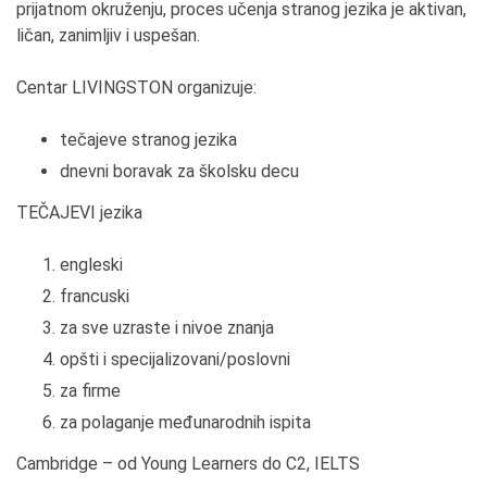
prijatnom okruženju, proces učenja stranog jezika je aktivan,
ličan, zanimljiv i uspešan.
Centar LIVINGSTON organizuje:
tečajeve stranog jezika
dnevni boravak za školsku decu
TEČAJEVI jezika
engleski
francuski
za sve uzraste i nivoe znanja
opšti i specijalizovani/poslovni
za firme
za polaganje međunarodnih ispita
Cambridge – od Young Learners do C2, IELTS