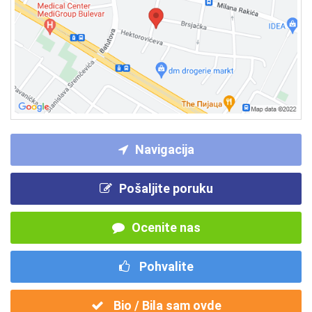
Navigacija
Pošaljite poruku
Ocenite nas
Pohvalite
Bio / Bila sam ovde