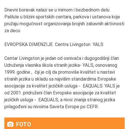
Dnevni boravak nalazi se u mirnom i bezbednom delu
Palilule u blizini sportskih centara, parkova i ustanova koje
pružaju mogućnost organizovanja brojnih zabavnih aktivnosti
za decu
EVROPSKA DIMENZIJE Centra Livingston YALS
Centar Livingston je jedan od osnivača i dugogodišnji član
Udruženja vlasnika škola stranih jezika- YALS, osnovanog
1999. godine , čiji je cilj da promoviše kvalitet u nastavi
stranih jezika u skladu sa najvišim standardima Evropske
asocijacije za kvalitet jezičkih usluga - EAQUALS. YALS je
od 2001. pridruženi član Evropske asocijacije za kvalitet
jezičkih usluga - EAQUALS, a nivoi znanja stranog jezika
prilagođeni su nivoima Saveta Evrope po CEFR.
FOTO