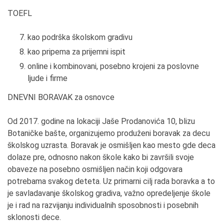
TOEFL
kao podrška školskom gradivu
kao pripema za prijemni ispit
online i kombinovani, posebno krojeni za poslovne
ljude i firme
DNEVNI BORAVAK za osnovce
Od 2017. godine na lokaciji Jaše Prodanovića 10, blizu
Botaničke bašte, organizujemo produženi boravak za decu
školskog uzrasta. Boravak je osmišljen kao mesto gde deca
dolaze pre, odnosno nakon škole kako bi završili svoje
obaveze na posebno osmišljen način koji odgovara
potrebama svakog deteta. Uz primarni cilj rada boravka a to
je savladavanje školskog gradiva, važno opredeljenje škole
je i rad na razvijanju individualnih sposobnosti i posebnih
sklonosti dece.