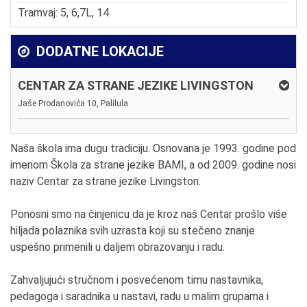
Tramvaj: 5, 6,7L, 14
DODATNE LOKACIJE
CENTAR ZA STRANE JEZIKE LIVINGSTON
Jaše Prodanovića 10, Palilula
Naša škola ima dugu tradiciju. Osnovana je 1993. godine pod
imenom Škola za strane jezike BAMI, a od 2009. godine nosi
naziv Centar za strane jezike Livingston.
Ponosni smo na činjenicu da je kroz naš Centar prošlo više
hiljada polaznika svih uzrasta koji su stečeno znanje
uspešno primenili u daljem obrazovanju i radu.
Zahvaljujući stručnom i posvećenom timu nastavnika,
pedagoga i saradnika u nastavi, radu u malim grupama i