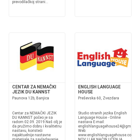
prevodilačkoj strani...
CENTAR ZA NEMAČKI
ENGLISH LANGUAGE
JEZIK DU KANNST
HOUSE
Paunova 12b, Banjica
Preševska 60, Zvezdara
Centar za NEMAČKI JEZIK
Studio stranih jezika English
DU KANNST počeo je sa
Language House - Online
radom 02.09. 2019.Naš cilj je
nastava E-mail:
da pružimo dobru i kvalitetnu
englishlanguagehouse24@gmail.co
nastavu, koristeći
Web:
najaktuelnije nastavne
www.englishlanguagehouse.co.rs
materijale za savladavanje
NOV I LAK NAČIN UČENJA