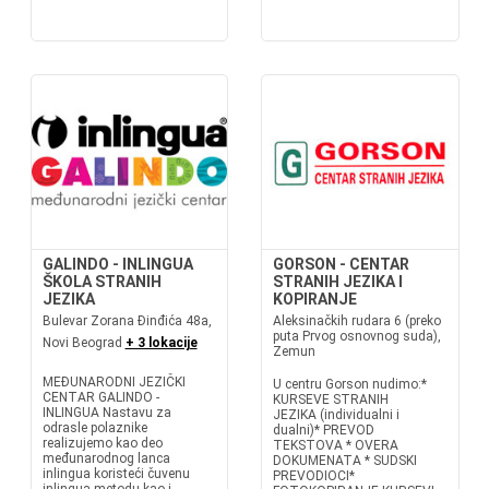
GALINDO - INLINGUA
GORSON - CENTAR
ŠKOLA STRANIH
STRANIH JEZIKA I
JEZIKA
KOPIRANJE
Bulevar Zorana Đinđića 48a,
Aleksinačkih rudara 6 (preko
puta Prvog osnovnog suda),
Novi Beograd
+ 3 lokacije
Zemun
MEĐUNARODNI JEZIČKI
U centru Gorson nudimo:*
CENTAR GALINDO -
KURSEVE STRANIH
INLINGUA Nastavu za
JEZIKA (individualni i
odrasle polaznike
dualni)* PREVOD
realizujemo kao deo
TEKSTOVA * OVERA
međunarodnog lanca
DOKUMENATA * SUDSKI
inlingua koristeći čuvenu
PREVODIOCI*