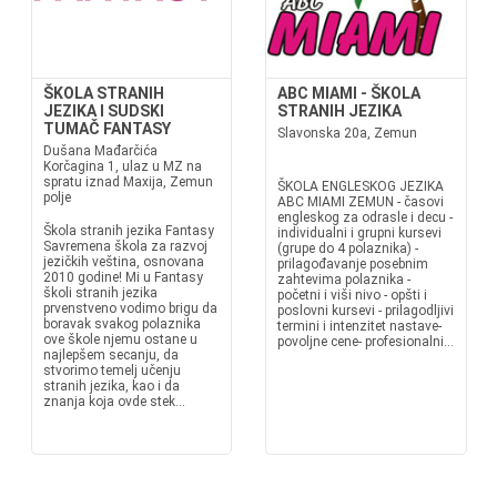
ŠKOLA STRANIH
ABC MIAMI - ŠKOLA
JEZIKA I SUDSKI
STRANIH JEZIKA
TUMAČ FANTASY
Slavonska 20a, Zemun
Dušana Mađarčića
Korčagina 1, ulaz u MZ na
spratu iznad Maxija, Zemun
ŠKOLA ENGLESKOG JEZIKA
polje
ABC MIAMI ZEMUN - časovi
engleskog za odrasle i decu -
Škola stranih jezika Fantasy
individualni i grupni kursevi
Savremena škola za razvoj
(grupe do 4 polaznika) -
jezičkih veština, osnovana
prilagođavanje posebnim
2010 godine! Mi u Fantasy
zahtevima polaznika -
školi stranih jezika
početni i viši nivo - opšti i
prvenstveno vodimo brigu da
poslovni kursevi - prilagodljivi
boravak svakog polaznika
termini i intenzitet nastave-
ove škole njemu ostane u
povoljne cene- profesionalni...
najlepšem secanju, da
stvorimo temelj učenju
stranih jezika, kao i da
znanja koja ovde stek...