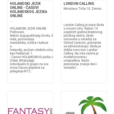
HOLANDSKI JEZIK
LONDON CALLING
ONLINE - ČASOVI
Miroslava Tirša 10, Zemun
HOLANDSKOG JEZIKA
ONLINE
...
London Calling je stara škola
HOLANDSKI JEZIK ONLINE
u novom ruhu. Nakon 14
Poštovani,
uspešnih godina Kreativnog
Nakon dugogodišnjeg života, školovanja,
jezičkog centra, škole
rada, poznavanja
osnovane u saradnji sa
mentaliteta, tržišta i kulture
Oxford Centrom, promenila
u
se administracija i škola je
Holandiji, pružam sledeće usluge
dobila novo ime- London
kao freelancer: 1
Calling. Na više načina je
- Časovi HOLANDSKOG jezika online
modernizovana i
(Viber, WhatsApp)
unapređena. Način
individualni ili grupni za sve
prenošenja znanja deci i
nivoe.Časovi pripreme za
omladini...
polaganje NT2...