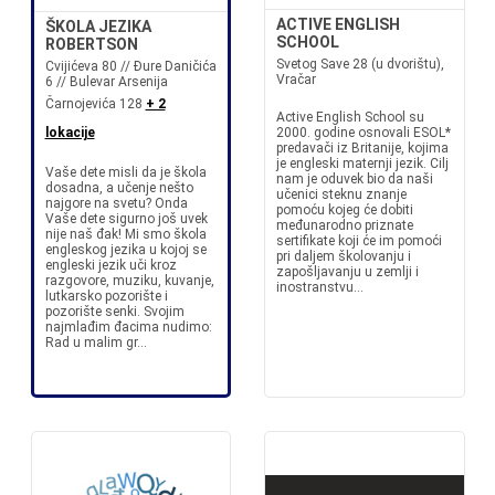
ACTIVE ENGLISH
ŠKOLA JEZIKA
SCHOOL
ROBERTSON
Svetog Save 28 (u dvorištu),
Cvijićeva 80 // Đure Daničića
Vračar
6 // Bulevar Arsenija
Čarnojevića 128
+ 2
Active English School su
lokacije
2000. godine osnovali ESOL*
predavači iz Britanije, kojima
je engleski maternji jezik. Cilj
Vaše dete misli da je škola
nam je oduvek bio da naši
dosadna, a učenje nešto
učenici steknu znanje
najgore na svetu? Onda
pomoću kojeg će dobiti
Vaše dete sigurno još uvek
međunarodno priznate
nije naš đak! Mi smo škola
sertifikate koji će im pomoći
engleskog jezika u kojoj se
pri daljem školovanju i
engleski jezik uči kroz
zapošljavanju u zemlji i
razgovore, muziku, kuvanje,
inostranstvu...
lutkarsko pozorište i
pozorište senki. Svojim
najmlađim đacima nudimo:
Rad u malim gr...