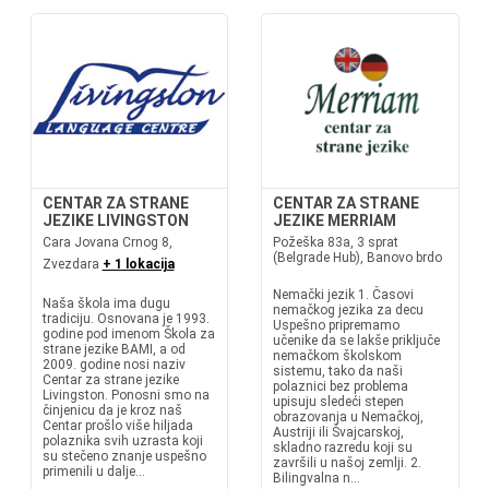
CENTAR ZA STRANE
CENTAR ZA STRANE
JEZIKE LIVINGSTON
JEZIKE MERRIAM
Cara Jovana Crnog 8,
Požeška 83a, 3 sprat
(Belgrade Hub), Banovo brdo
Zvezdara
+ 1 lokacija
Nemački jezik 1. Časovi
Naša škola ima dugu
nemačkog jezika za decu
tradiciju. Osnovana je 1993.
Uspešno pripremamo
godine pod imenom Škola za
učenike da se lakše priključe
strane jezike BAMI, a od
nemačkom školskom
2009. godine nosi naziv
sistemu, tako da naši
Centar za strane jezike
polaznici bez problema
Livingston. Ponosni smo na
upisuju sledeći stepen
činjenicu da je kroz naš
obrazovanja u Nemačkoj,
Centar prošlo više hiljada
Austriji ili Švajcarskoj,
polaznika svih uzrasta koji
skladno razredu koji su
su stečeno znanje uspešno
završili u našoj zemlji. 2.
primenili u dalje...
Bilingvalna n...