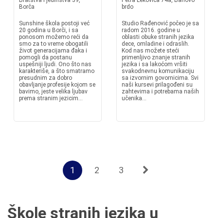
Bratstva i jedinstva 39,
Petra Lekovića 74a, Banovo
Borča
brdo
Sunshine škola postoji već
Studio Rađenović počeo je sa
20 godina u Borči, i sa
radom 2016. godine u
ponosom možemo reći da
oblasti obuke stranih jezika
smo za to vreme obogatili
dece, omladine i odraslih.
život generacijama đaka i
Kod nas možete steći
pomogli da postanu
primenljivo znanje stranih
uspešniji ljudi. Ono što nas
jezika i sa lakoćom vršiti
karakteriše, a što smatramo
svakodnevnu komunikaciju
presudnim za dobro
sa izvornim govornicima. Svi
obavljanje profesije kojom se
naši kursevi prilagođeni su
bavimo, jeste velika ljubav
zahtevima i potrebama naših
prema stranim jezicim...
učenika...
1
2
3
Škole stranih jezika u