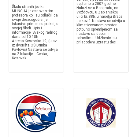
septembra 2007 godine.
Školu stranih jezika
Nalazi se u Beogradu, na
MLINGUA je osnovao tim
Voždovcu, u Zaplanjskoj
profesora koji su odlučili da
ulici br. 88b, u naselju Braće
svoje desetogodišnje
Jerković. Nastava se odvija u
iskustvo primene u praksi, u
klimatizovanom prostoru,
svojoj školi. Upis i
potpuno opremljenom za
informacije: Svakog radnog
nastavu sa decom i
dana od 10-18h
odraslima. Udžbenici su
Adresa:Kosovska 19, (ulaz
prilagođeni uzrastu dec...
iz dvorišta OŠ Drinka
Pavlović) Nastava se odvija
na 2 lokacije: - Centar,
Kosovsk...