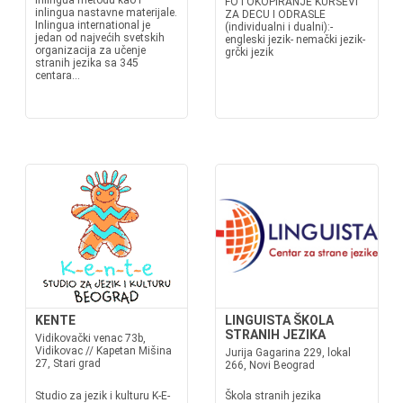
inlingua metodu kao i
FOTOKOPIRANJE KURSEVI
inlingua nastavne materijale.
ZA DECU I ODRASLE
Inlingua international je
(individualni i dualni):-
jedan od najvećih svetskih
engleski jezik- nemački jezik-
organizacija za učenje
grčki jezik
stranih jezika sa 345
centara...
KENTE
LINGUISTA ŠKOLA
STRANIH JEZIKA
Vidikovački venac 73b,
Vidikovac // Kapetan Mišina
Jurija Gagarina 229, lokal
27, Stari grad
266, Novi Beograd
Studio za jezik i kulturu K-E-
Škola stranih jezika