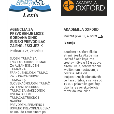
AGENCIJA ZA
AKADEMIJA OXFORD
PREVOĐENJE LEXIS
Makenzijeva 53, 4. sprat
+ 6
GORDANA DINIĆ
SUDSKI PREVODILAC
lokacija
ZA ENGLESKI JEZIK
Preševska 26, Zvezdara
Akademija Oxford-škola
stranih jezika Akademija
SUDSKI TUMAČ ZA
Oxford škola koja ima
ENGLESKI SUDSKI TUMAČ
prestavništva u 12 gradova
ZA ALBANSKISUDSKI
širom Srbije, dobrim radom i
TUMAČ ZA
kvalitetnom nastavom je
FRANCUSKISUDSKI TUMAČ
postala jedna od
ZA BUGARSKISUDSKI
najprestiznijih edukativnih
TUMAČ ZA
centara u Srbiji, a sa više od
SLOVENAČKISUDSKI TUMAČ
10.000 polaznika godišnje
ZA HRVATSKISUDSKI
oborila je sve rekorde joje
TUMAČ ZA MAKEDONSKI
može da ima jedna...
OVERA SUDSKOG
TUMAČASTRUČNO I
NAUČNO
PREVOĐENJEPISMENO I
USMENO PREVOĐENJECENA
od 800 do 1500 dinara po