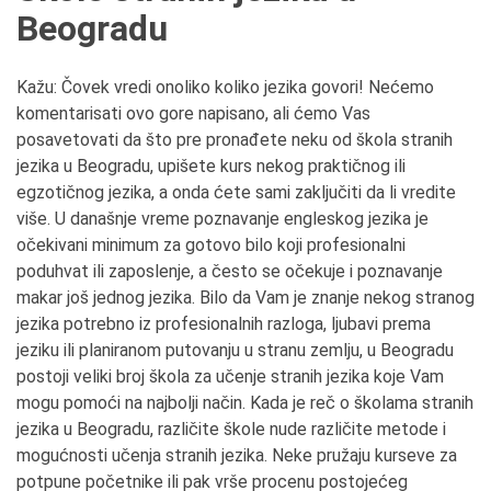
Beogradu
Kažu: Čovek vredi onoliko koliko jezika govori! Nećemo
komentarisati ovo gore napisano, ali ćemo Vas
posavetovati da što pre pronađete neku od škola stranih
jezika u Beogradu, upišete kurs nekog praktičnog ili
egzotičnog jezika, a onda ćete sami zaključiti da li vredite
više. U današnje vreme poznavanje engleskog jezika je
očekivani minimum za gotovo bilo koji profesionalni
poduhvat ili zaposlenje, a često se očekuje i poznavanje
makar još jednog jezika. Bilo da Vam je znanje nekog stranog
jezika potrebno iz profesionalnih razloga, ljubavi prema
jeziku ili planiranom putovanju u stranu zemlju, u Beogradu
postoji veliki broj škola za učenje stranih jezika koje Vam
mogu pomoći na najbolji način. Kada je reč o školama stranih
jezika u Beogradu, različite škole nude različite metode i
mogućnosti učenja stranih jezika. Neke pružaju kurseve za
potpune početnike ili pak vrše procenu postojećeg