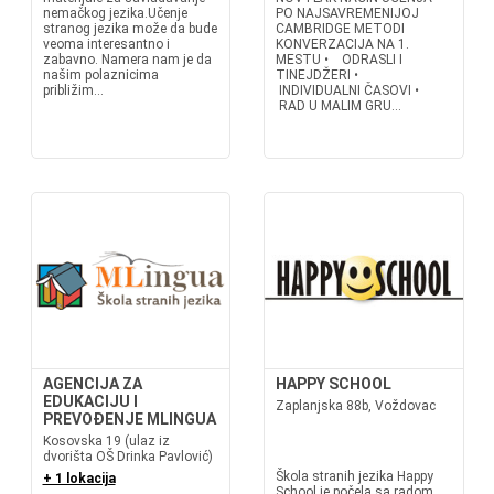
nemačkog jezika.Učenje
PO NAJSAVREMENIJOJ
stranog jezika može da bude
CAMBRIDGE METODI
veoma interesantno i
KONVERZACIJA NA 1.
zabavno. Namera nam je da
MESTU • ODRASLI I
našim polaznicima
TINEJDŽERI •
približim...
INDIVIDUALNI ČASOVI •
RAD U MALIM GRU...
AGENCIJA ZA
HAPPY SCHOOL
EDUKACIJU I
Zaplanjska 88b, Voždovac
PREVOĐENJE MLINGUA
Kosovska 19 (ulaz iz
dvorišta OŠ Drinka Pavlović)
Škola stranih jezika Happy
+ 1 lokacija
School je počela sa radom