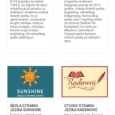
N-T-E je počeo sa radom
Linguista na Novom
1999.g. sa željom da deci i
Beogradu postoji od 2016.
mladima pruži prostor za
godine. Učenje stranih jezika-
slobodno i kreativno učenje
engleskog, nemačkog,
stranih jezika, te za
italijanskog, francuskog
upoznavanje i izučavanje
jezika, kao i srpskog jezika
drugih zemalja i kultura.
za strance (Serbian for
Deca usvajaju, razvijaju i
foreigners) sa nama je i
koriste svoje znanje
efikasno i zanimljivo!
engleskog i/ili nemačkog
Organizujemo kurseve
jezika.Sadržaj je...
stranih jezika za odrasle i
decu....
ŠKOLA STRANIH
STUDIO STRANIH
JEZIKA SUNSHINE
JEZIKA RAĐENOVIĆ