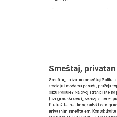
Smeštaj, privatan
Smeštaj, privatan smeštaj Palilula
tradiciju i modernu ponudu, pružaju to
blizu Palilule? Na ovoj stranici ste 
(uži gradski deo),
, saznajte
cene
,
p
Pretražite ceo
beogradski deo grada
privatnim smeštajem
. Kontaktirajte