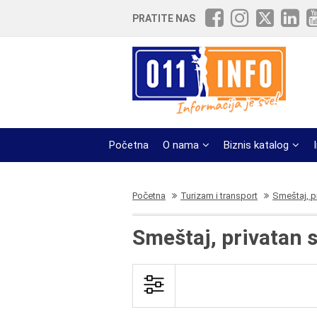
PRATITE NAS
Početna
O nama
Biznis katalog
Početna
Turizam i transport
Smeštaj, p
Smeštaj, privatan s