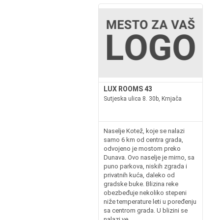
LUX ROOMS 43
Sutjeska ulica 8. 30b, Krnjača
Naselje Kotež, koje se nalazi
samo 6 km od centra grada,
odvojeno je mostom preko
Dunava. Ovo naselje je mirno, sa
puno parkova, niskih zgrada i
privatnih kuća, daleko od
gradske buke. Blizina reke
obezbeđuje nekoliko stepeni
niže temperature leti u poređenju
sa centrom grada. U blizini se
nalazi ve...