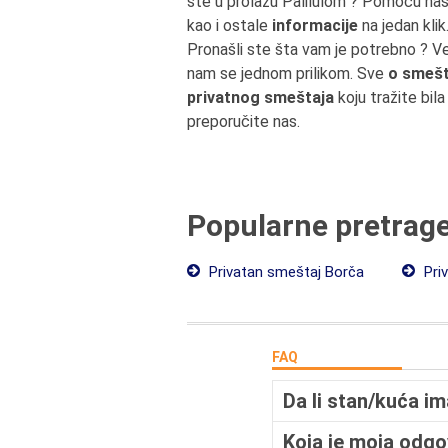
ste u prolazu Palilulom ? Pomoću na
kao i ostale
informacije
na jedan klik
Pronašli ste šta vam je potrebno ? V
nam se jednom prilikom. Sve
o smešt
privatnog smeštaja
koju tražite bil
preporučite nas.
Popularne pretrag
Privatan smeštaj Borča
Pri
FAQ
Da li stan/kuća i
Koja je moja odg