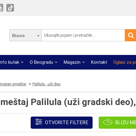
Biznis
Info kutak
O Beogradu
Magazin
Kontakt
Oglasi za 
rivatan smeštaj
Palilula - uži deo
meštaj Palilula (uži gradski deo)
OTVORITE FILTERE
BLIZU M