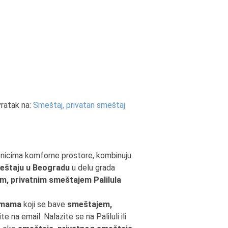
ratak na:
Smeštaj, privatan smeštaj
utnicima komforne prostore, kombinuju
eštaju u Beogradu
u delu grada
m, privatnim smeštajem Palilula
rmama
koji se bave
smeštajem,
e na email. Nalazite se na Paliluli ili