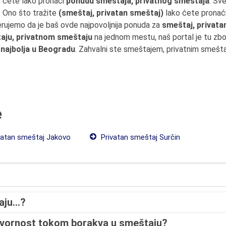
s ćete lako pronaći
ponudu smeštaja, privatnog smeštaja
. Sv
. Ono što tražite
(smeštaj, privatan smeštaj)
lako ćete pronaći
erujemo da je baš ovde najpovoljnija ponuda za
smeštaj, privat
aju, privatnom smeštaju
na jednom mestu, naš portal je tu zb
a
najbolja u Beogradu
. Zahvalni ste smeštajem, privatnim smeštaj
e
vatan smeštaj Jakovo
Privatan smeštaj Surčin
maju…?
ovornost tokom borakva u smeštaju?