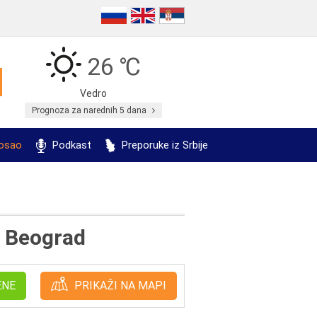
26 ℃
Vedro
Prognoza za narednih 5 dana
posao
Podkast
Preporuke iz Srbije
, Beograd
ENE
PRIKAŽI NA MAPI