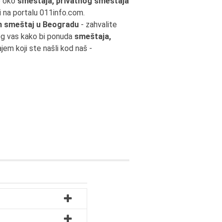
e oko
smeštaja, privatnog smeštaja
 na portalu 011info.com.
an smeštaj u Beogradu
- zahvalite
og vas kako bi ponuda
smeštaja,
em koji ste našli kod naš -