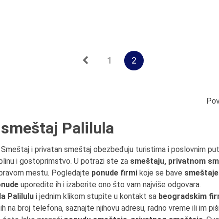
1
2
Pov
 smeštaj Palilula
. Smeštaj i privatan smeštaj obezbeđuju turistima i poslovnim p
plinu i gostoprimstvo. U potrazi ste za
smeštaju, privatnom sm
na pravom mestu. Pogledajte
ponude firmi
koje se bave
smeštaje
onude
uporedite ih i izaberite ono što vam najviše odgovara.
 Palilulu
i jednim klikom stupite u kontakt sa
beogradskim fi
 ih na broj telefona, saznajte njihovu adresu, radno vreme ili im pišit