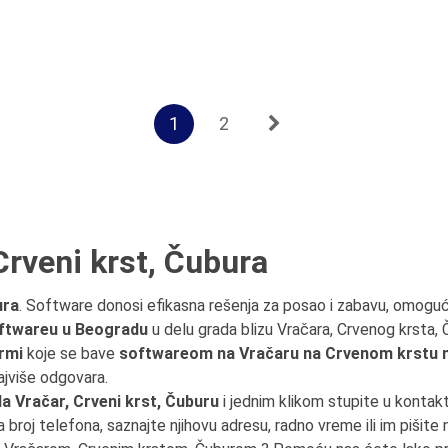
1
2
Crveni krst, Čubura
ura
. Software donosi efikasna rešenja za posao i zabavu, omogućav
ftwareu u Beogradu
u delu grada blizu Vračara, Crvenog krsta, 
rmi
koje se bave
softwareom na Vračaru na Crvenom krstu n
ajviše odgovara.
a Vračar, Crveni krst, Čuburu
i jednim klikom stupite u kontak
na broj telefona, saznajte njihovu adresu, radno vreme ili im pišite