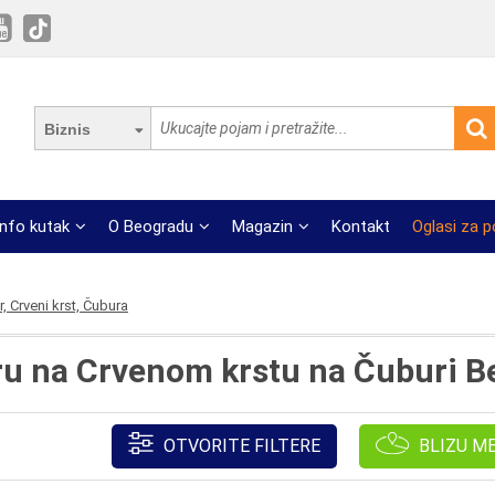
Biznis
Info kutak
O Beogradu
Magazin
Kontakt
Oglasi za 
r, Crveni krst, Čubura
ru na Crvenom krstu na Čuburi B
OTVORITE FILTERE
BLIZU M