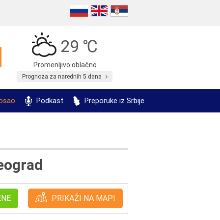
29 ℃
Promenljivo oblačno
Prognoza za narednih 5 dana
posao
Podkast
Preporuke iz Srbije
eograd
ENE
PRIKAŽI NA MAPI