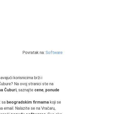
Povratak na:
Software
ajući korisnicima brži i
Čubure? Na ovoj stranici ste na
a Čuburi
, saznajte
cene
,
ponude
t sa
beogradskim firmama
koji se
 na email. Nalazite se na Vračaru,