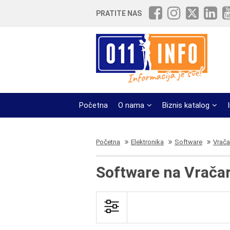
PRATITE NAS
Početna
O nama
Biznis katalog
Početna
Elektronika
Software
Vrača
Software na Vrača