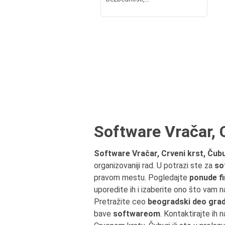
Software Vračar, 
Software Vračar, Crveni krst, Čub
organizovaniji rad. U potrazi ste za
so
pravom mestu. Pogledajte
ponude fi
uporedite ih i izaberite ono što vam n
Pretražite ceo
beogradski deo grad
bave
softwareom
. Kontaktirajte ih 