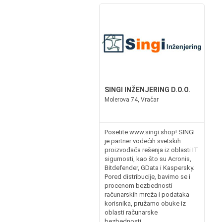
SINGI INŽENJERING D.O.O.
Molerova 74, Vračar
Posetite www.singi.shop! SINGI
je partner vodećih svetskih
proizvođača rešenja iz oblasti IT
sigurnosti, kao što su Acronis,
Bitdefender, GData i Kaspersky.
Pored distribucije, bavimo se i
procenom bezbednosti
računarskih mreža i podataka
korisnika, pružamo obuke iz
oblasti računarske
bezbednosti,...