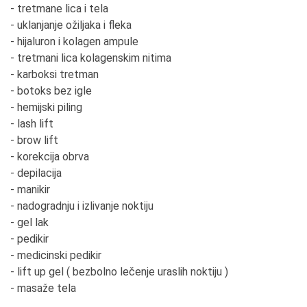
Nisam imala razumevanja. Sama sebi sam bila
- tretmane lica i tela
najveća podrška. U startu je baš bilo teško, izdaci su
- uklanjanje ožiljaka i fleka
bili veliki, a zarada mala. Posle godinu dana rada svi
- hijaluron i kolagen ampule
su mi rekli da se preorjentišem na nešto drugo, ali
- tretmani lica kolagenskim nitima
sam ja bila uporna i evo sad radimo 24 godine.
- karboksi tretman
- botoks bez igle
6. Čega ste morali da se odreknete?
- hemijski piling
Nažalost privatnog života, porodice.
- lash lift
- brow lift
7. Šta je to što Vas je vuklo napred i kako ste se
- korekcija obrva
motivisali i kada dođu loša vremena?
- depilacija
Sve će proći.
- manikir
- nadogradnju i izlivanje noktiju
8. Zbog čega je bolje da žena bude preduzetnica
- gel lak
nego da bude zaposlena u nekoj firmi?
- pedikir
Prednosti ne vidim, jer je to najveće odricanje. Lična
- medicinski pedikir
satisfakcija jedino.
- lift up gel ( bezbolno lečenje uraslih noktiju )
- masaže tela
9. Kako biste posavetovali nove preduzetnice ili