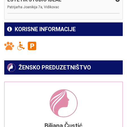
Patrijarha Joanikija 7a, Vidikovac
KORISNE INFORMACIJE
ŽENSKO PREDUZETNIŠTVO
Biljana Čustić