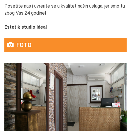
mlađu Vas da možete?
Posetite nas i uvrerite se u kvalitet naših usluga, jer smo tu
Da budu uporne i istrajne.
zbog Vas 24 godine!
10. Na skali od 1-10 koliko je izazovno biti žena
Estetik studio Ideal
preduzetnica u Srbiji? (ili to što ste u “muškoj
delatnosti”)
FOTO
8
11. Gde tačno vidite sebe za 5 godina?
I dalje da radim, kao edukator.