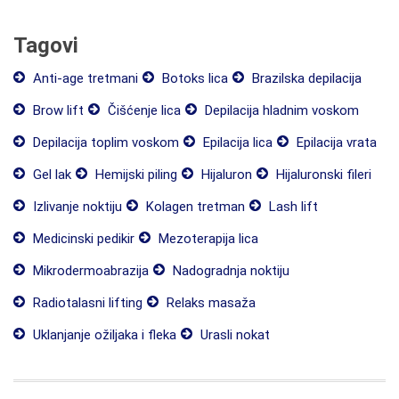
Tagovi
Anti-age tretmani
Botoks lica
Brazilska depilacija
Brow lift
Čišćenje lica
Depilacija hladnim voskom
Depilacija toplim voskom
Epilacija lica
Epilacija vrata
Gel lak
Hemijski piling
Hijaluron
Hijaluronski fileri
Izlivanje noktiju
Kolagen tretman
Lash lift
Medicinski pedikir
Mezoterapija lica
Mikrodermoabrazija
Nadogradnja noktiju
Radiotalasni lifting
Relaks masaža
Uklanjanje ožiljaka i fleka
Urasli nokat