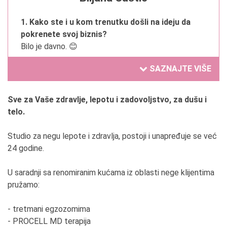
1. Kako ste i u kom trenutku došli na ideju da
pokrenete svoj biznis?
Bilo je davno. 😊
SAZNAJTE VIŠE
2. Da li ste oduvek želeli da se bavite trenutnom
delatnošću?
Da.
Sve za Vaše zdravlje, lepotu i zadovoljstvo, za dušu i
telo.
3. Čime se ponosite u Vašem poslovanju?
Postojanjem.
Studio za negu lepote i zdravlja, postoji i unapređuje se već
24 godine.
4. Koja je tajna Vašeg uspeha?(navedite tri
osobine, ponašanja ,verovanja ili sposobnosti)
U saradnji sa renomiranim kućama iz oblasti nege klijentima
Znanje i upornost.
pružamo:
5. Koliko je Vaša okolina imala razumevanja i ko
- tretmani egzozomima
Vam je najveća podrška?
- PROCELL MD terapija