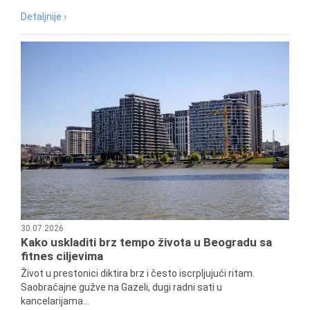
Detaljnije ›
30.07.2026
Kako uskladiti brz tempo života u Beogradu sa
fitnes ciljevima
Život u prestonici diktira brz i često iscrpljujući ritam.
Saobraćajne gužve na Gazeli, dugi radni sati u
kancelarijama...