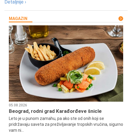
Detaljnije ›
MAGAZIN
05.08.2026
Beograd, rodni grad Karađorđeve šnicle
Leto je u punom zamahu, pa ako ste od onih koji se
pridržavaju saveta za preživljavanje tropskih vrućina, sigurno
vam ni...