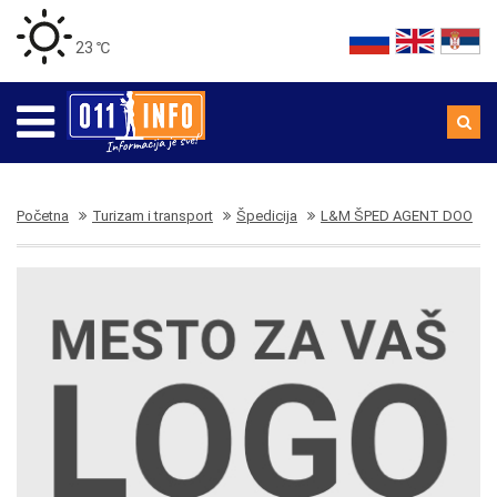
23 ℃
Početna
Turizam i transport
Špedicija
L&M ŠPED AGENT DOO