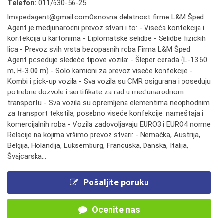
Telefon:
011/630-56-25
lmspedagent@gmail.comOsnovna delatnost firme L&M Šped
Agent je medjunarodni prevoz stvari i to: - Viseća konfekcija i
konfekcija u kartonima - Diplomatske selidbe - Selidbe fizičkih
lica - Prevoz svih vrsta bezopasnih roba Firma L&M Šped
Agent poseduje sledeće tipove vozila: - Šleper cerada (L-13.60
m, H-3.00 m) - Solo kamioni za prevoz viseće konfekcije -
Kombi i pick-up vozila - Sva vozila su CMR osigurana i poseduju
potrebne dozvole i sertifikate za rad u međunarodnom
transportu - Sva vozila su opremljena elementima neophodnim
za transport tekstila, posebno viseće konfekcije, nameštaja i
komercijalnih roba - Vozila zadovoljavaju EURO3 i EURO4 norme
Relacije na kojima vršimo prevoz stvari: - Nemačka, Austrija,
Belgija, Holandija, Luksemburg, Francuska, Danska, Italija,
Švajcarska...
Pošaljite poruku
Ocenite nas