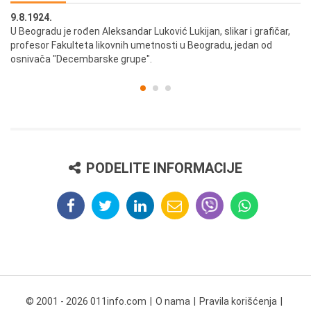
9.8.1924.
9.
U Beogradu je rođen Aleksandar Luković Lukijan, slikar i grafičar,
Pr
profesor Fakulteta likovnih umetnosti u Beogradu, jedan od
a,
osnivača "Decembarske grupe".
PODELITE INFORMACIJE
© 2001 - 2026 011info.com
O nama
Pravila korišćenja