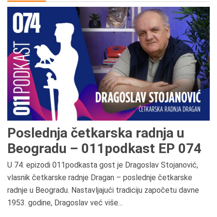
Poslednja četkarska radnja u
Beogradu – 011podkast EP 074
U 74. epizodi 011podkasta gost je Dragoslav Stojanović,
vlasnik četkarske radnje Dragan – poslednje četkarske
radnje u Beogradu. Nastavljajući tradiciju započetu davne
1953. godine, Dragoslav već više...