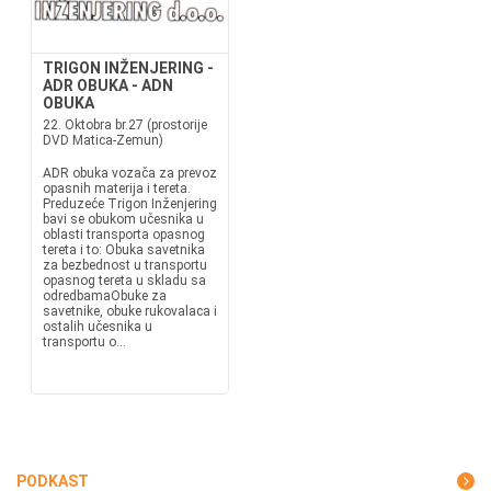
TRIGON INŽENJERING -
ADR OBUKA - ADN
OBUKA
22. Oktobra br.27 (prostorije
DVD Matica-Zemun)
ADR obuka vozača za prevoz
opasnih materija i tereta.
Preduzeće Trigon Inženjering
bavi se obukom učesnika u
oblasti transporta opasnog
tereta i to: Obuka savetnika
za bezbednost u transportu
opasnog tereta u skladu sa
odredbamaObuke za
savetnike, obuke rukovalaca i
ostalih učesnika u
transportu o...
PODKAST