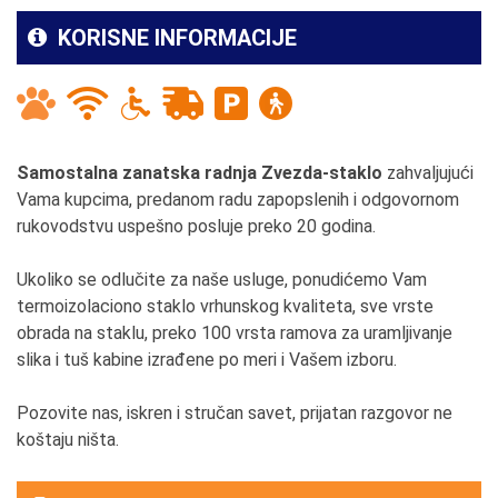
KORISNE INFORMACIJE
Samostalna zanatska radnja Zvezda-staklo
zahvaljujući
Vama kupcima, predanom radu zapopslenih i odgovornom
rukovodstvu uspešno posluje preko 20 godina.
Ukoliko se odlučite za naše usluge, ponudićemo Vam
termoizolaciono staklo vrhunskog kvaliteta, sve vrste
obrada na staklu, preko 100 vrsta ramova za uramljivanje
slika i tuš kabine izrađene po meri i Vašem izboru.
Pozovite nas, iskren i stručan savet, prijatan razgovor ne
koštaju ništa.