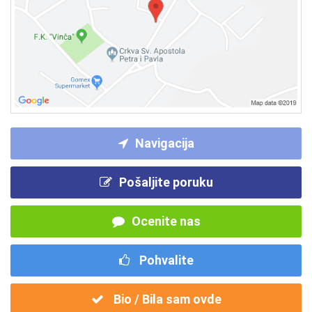
Navigacija
Pošaljite poruku
Ocenite nas
Pohvalite
Bio / Bila sam ovde