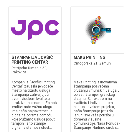
ŠTAMPARIJA JOVŠIĆ
MAKS PRINTING
PRINTING CENTAR
Crnogorska 21, Zemun
Patrijarha Dimitrija 53,
Rakovica
Kompanija “Jovšić Printing
Maks Printing je inovativna
Centar” zauzela je vodeće
štamparija posvećena
mesto na tržištu usluga
pružanju vrhunskih usluga u
štampanja zahvaljujući
oblasti štampe i grafičkog
svom visokom kvalitetu i
dizajna. Sa fokusom na
atraktivnim cenama. Za naš
kvalitetu i individualnom
kvalitet rada važnu ulogu
pristupu svakom projektu,
ima naša najsavremenija
naša štamparija je tu da
digitalna oprema pomoću
ispuni sve vaše potrebe u
koje pružamo usluge poput
domenu vizuelne
tampon i sito štampe,
komunikacije. Naša Ponuda:-
digitalne štampe i ofset...
Štampanje: Nudimo širok s...