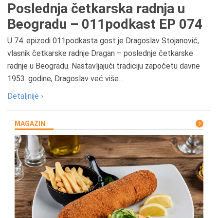
Poslednja četkarska radnja u
Beogradu – 011podkast EP 074
U 74. epizodi 011podkasta gost je Dragoslav Stojanović,
vlasnik četkarske radnje Dragan – poslednje četkarske
radnje u Beogradu. Nastavljajući tradiciju započetu davne
1953. godine, Dragoslav već više...
Detaljnije ›
MAGAZIN