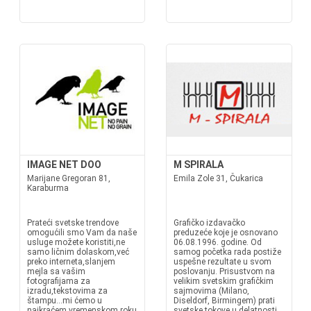
IMAGE NET DOO
M SPIRALA
Marijane Gregoran 81,
Emila Zole 31, Čukarica
Karaburma
Prateći svetske trendove
Grafičko izdavačko
omogućili smo Vam da naše
preduzeće koje je osnovano
usluge možete koristiti,ne
06.08.1996. godine. Od
samo ličnim dolaskom,već
samog početka rada postiže
preko interneta,slanjem
uspešne rezultate u svom
mejla sa vašim
poslovanju. Prisustvom na
fotografijama za
velikim svetskim grafičkim
izradu,tekstovima za
sajmovima (Milano,
štampu...mi ćemo u
Diseldorf, Birmingem) prati
najkraćem vremenskom roku
svetske tokove u delatnosti