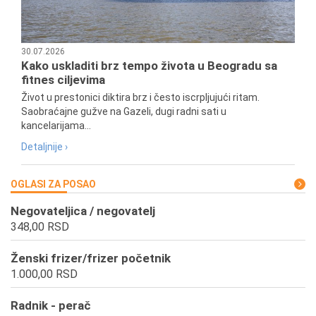
30.07.2026
Kako uskladiti brz tempo života u Beogradu sa
fitnes ciljevima
Život u prestonici diktira brz i često iscrpljujući ritam.
Saobraćajne gužve na Gazeli, dugi radni sati u
kancelarijama...
Detaljnije ›
OGLASI ZA POSAO
Negovateljica / negovatelj
348,00 RSD
Ženski frizer/frizer početnik
1.000,00 RSD
Radnik - perač