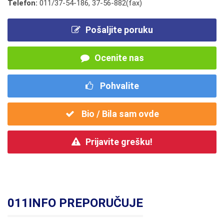
Telefon:
011/37-54-186
,
37-56-882(fax)
Pošaljite poruku
Ocenite nas
Pohvalite
Bio / Bila sam ovde
Prijavite grešku!
011INFO PREPORUČUJE