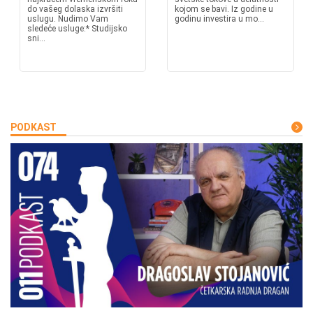
do vašeg dolaska izvršiti
kojom se bavi. Iz godine u
uslugu. Nudimo Vam
godinu investira u mo...
sledeće usluge:* Studijsko
sni...
PODKAST