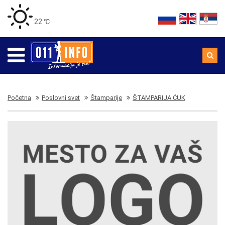
22 ℃
Početna
Poslovni svet
Štamparije
ŠTAMPARIJA ĆUK