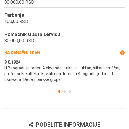
80.000,00 RSD
Farbanje
100,00 RSD
Pomoćnik u auto servisu
80.000,00 RSD
NA DANAŠNJI DAN
9.8.1924.
9.
U Beogradu je rođen Aleksandar Luković Lukijan, slikar i grafičar,
Pr
profesor Fakulteta likovnih umetnosti u Beogradu, jedan od
a,
osnivača "Decembarske grupe".
PODELITE INFORMACIJE