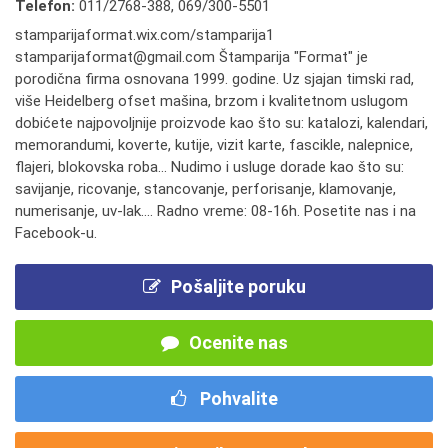
Telefon:
011/2768-388
,
069/300-5501
stamparijaformat.wix.com/stamparija1
stamparijaformat@gmail.com Štamparija "Format" je
porodična firma osnovana 1999. godine. Uz sjajan timski rad,
više Heidelberg ofset mašina, brzom i kvalitetnom uslugom
dobićete najpovoljnije proizvode kao što su: katalozi, kalendari,
memorandumi, koverte, kutije, vizit karte, fascikle, nalepnice,
flajeri, blokovska roba... Nudimo i usluge dorade kao što su:
savijanje, ricovanje, stancovanje, perforisanje, klamovanje,
numerisanje, uv-lak.... Radno vreme: 08-16h. Posetite nas i na
Facebook-u.
Pošaljite poruku
Ocenite nas
Pohvalite