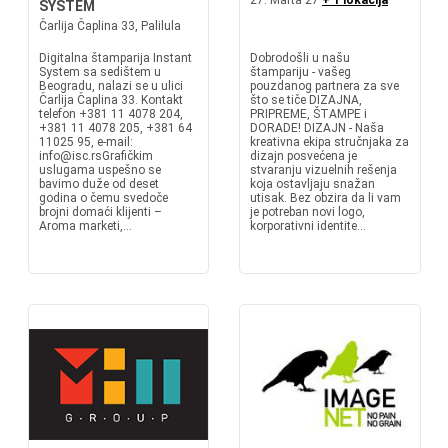
27. Marta 27
+ 1 lokacija
SYSTEM
Čarlija Čaplina 33, Palilula
Digitalna štamparija Instant
Dobrodošli u našu
System sa sedištem u
štampariju - vašeg
Beogradu, nalazi se u ulici
pouzdanog partnera za sve
Čarlija Čaplina 33. Kontakt
što se tiče DIZAJNA,
telefon +381 11 4078 204,
PRIPREME, ŠTAMPE i
+381 11 4078 205, +381 64
DORADE! DIZAJN - Naša
11025 95, e-mail:
kreativna ekipa stručnjaka za
info@isc.rsGrafičkim
dizajn posvećena je
uslugama uspešno se
stvaranju vizuelnih rešenja
bavimo duže od deset
koja ostavljaju snažan
godina o čemu svedoče
utisak. Bez obzira da li vam
brojni domaći klijenti –
je potreban novi logo,
Aroma marketi,...
korporativni identite...