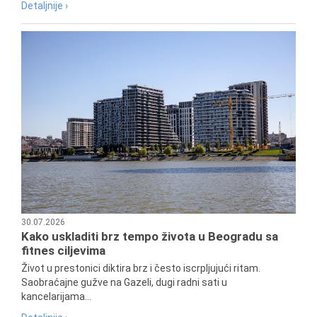
Detaljnije ›
30.07.2026
Kako uskladiti brz tempo života u Beogradu sa
fitnes ciljevima
Život u prestonici diktira brz i često iscrpljujući ritam.
Saobraćajne gužve na Gazeli, dugi radni sati u
kancelarijama...