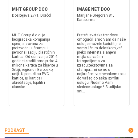
MHT GROUP DOO
IMAGE NET DOO
Dositejeva 27/1, Dorćol
Marijane Gregoran 81,
Karaburma
MHT Group d.o.o. je
Prateći svetske trendove
beogradska kompanija
omogućili smo Vam da naše
specijalizovana za
usluge možete koristiti,ne
proizvodnju, štampu i
samo ličnim dolaskom,već
personalizaciju plastičnih
preko interneta,slanjem
kartica. Od osnivanja 2014.
mejla sa vašim
godine izradili smo preko 4
fotografijama za
miliona kartica za klijente u
izradu,tekstovima za
Srbiji, regionu i Evropskoj
štampu...mi ćemo u
uniji. U ponudi su PVC
najkraćem vremenskom roku
kartice, ID kartice i
do vašeg dolaska izvršiti
akreditacije, lojaliti i
uslugu. Nudimo Vam
članske...
sledeće usluge:* Studijsko
sni...
PODKAST