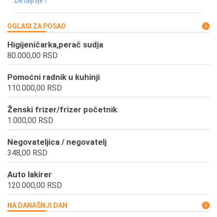
Detaljnije ›
OGLASI ZA POSAO
Higijeničarka,perač sudja
80.000,00 RSD
Pomoćni radnik u kuhinji
110.000,00 RSD
Ženski frizer/frizer početnik
1.000,00 RSD
Negovateljica / negovatelj
348,00 RSD
Auto lakirer
120.000,00 RSD
NA DANAŠNJI DAN