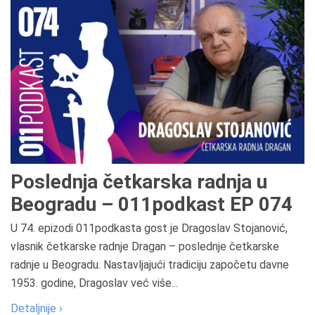
Poslednja četkarska radnja u
Beogradu – 011podkast EP 074
U 74. epizodi 011podkasta gost je Dragoslav Stojanović,
vlasnik četkarske radnje Dragan – poslednje četkarske
radnje u Beogradu. Nastavljajući tradiciju započetu davne
1953. godine, Dragoslav već više...
Detaljnije ›