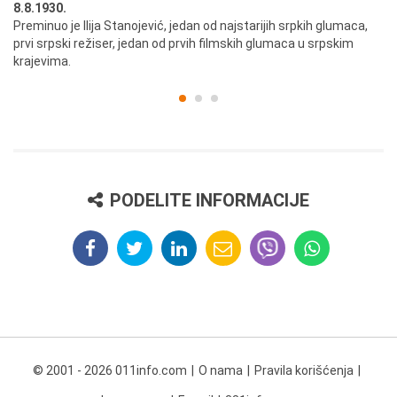
8.8.1930.
8.
Preminuo je Ilija Stanojević, jedan od najstarijih srpkih glumaca,
U 
prvi srpski režiser, jedan od prvih filmskih glumaca u srpskim
krajevima.
PODELITE INFORMACIJE
© 2001 - 2026 011info.com
O nama
Pravila korišćenja