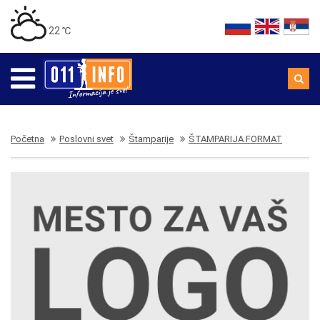
22 ℃
Početna
Poslovni svet
Štamparije
ŠTAMPARIJA FORMAT