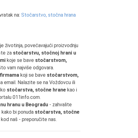
vratak na:
Stočarstvo, stočna hrana
je životinja, povećavajući proizvodnju
 ste za
stočarstvu, stočnoj hrani u
rmi
koje se bave
stočarstvom,
 što vam najviše odgovara.
 firmama
koji se bave
stočarstvom,
 na email. Nalazite se na Voždovcu ili
oko
stočarstva, stočne hrane
kao i
ortalu 011info.com.
čnu hranu u Beogradu
- zahvalite
s kako bi ponuda
stočarstva, stočne
 kod naš - preporučite nas.