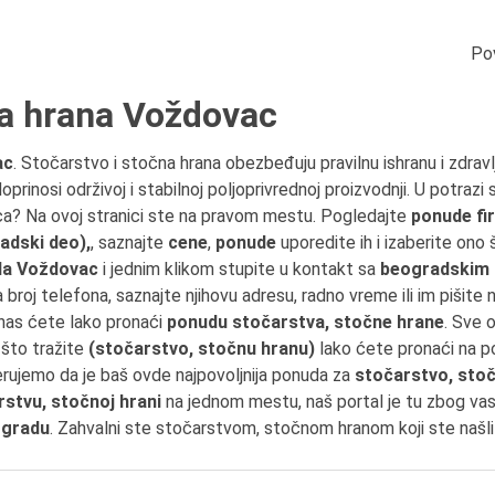
Po
na hrana Voždovac
ac
. Stočarstvo i stočna hrana obezbeđuju pravilnu ishranu i zdravl
prinosi održivoj i stabilnoj poljoprivrednoj proizvodnji. U potrazi
ca? Na ovoj stranici ste na pravom mestu. Pogledajte
ponude fi
adski deo),
, saznajte
cene
,
ponude
uporedite ih i izaberite ono
da Voždovac
i jednim klikom stupite u kontakt sa
beogradskim
na broj telefona, saznajte njihovu adresu, radno vreme ili im pišite
as ćete lako pronaći
ponudu stočarstva, stočne hrane
. Sve 
 što tražite
(stočarstvo, stočnu hranu)
lako ćete pronaći na p
erujemo da je baš ovde najpovoljnija ponuda za
stočarstvo, sto
rstvu, stočnoj hrani
na jednom mestu, naš portal je tu zbog va
ogradu
. Zahvalni ste stočarstvom, stočnom hranom koji ste našli