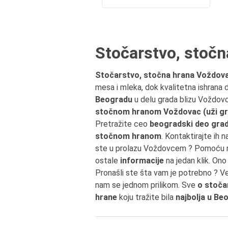
Stočarstvo, stoč
Stočarstvo, stočna hrana Voždov
mesa i mleka, dok kvalitetna ishrana do
Beogradu
u delu grada blizu Voždov
stočnom hranom Voždovac (uži gr
Pretražite ceo
beogradski deo gra
stočnom hranom
. Kontaktirajte ih 
ste u prolazu Voždovcem ? Pomoću n
ostale
informacije
na jedan klik. Ono
Pronašli ste šta vam je potrebno ? V
nam se jednom prilikom. Sve
o stoča
hrane
koju tražite bila
najbolja u Be