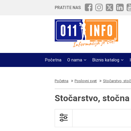
PRATITE NAS
Početna
O nama
Biznis katalog
Početna
Poslovni svet
Stočarstvo, sto
Stočarstvo, stočna