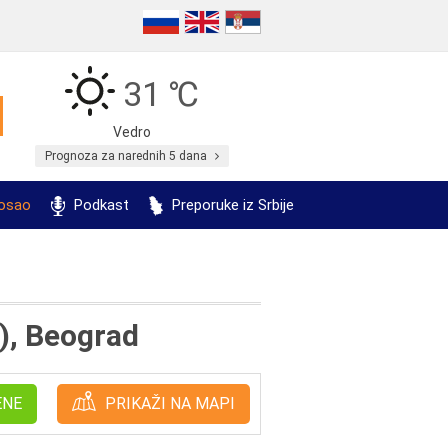
31 ℃
Vedro
Prognoza za narednih 5 dana
posao
Podkast
Preporuke iz Srbije
), Beograd
ENE
PRIKAŽI NA MAPI