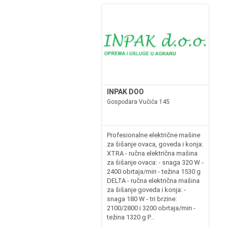
INPAK DOO
Gospodara Vučića 145
Profesionalne električne mašine
za šišanje ovaca, goveda i konja:
XTRA - ručna električna mašina
za šišanje ovaca: - snaga 320 W -
2400 obrtaja/min - težina 1530 g
DELTA - ručna električna mašina
za šišanje goveda i konja: -
snaga 180 W - tri brzine:
2100/2800 i 3200 obrtaja/min -
težina 1320 g P...