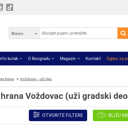
Biznis
Info kutak
O Beogradu
Magazin
Kontakt
Oglasi za 
čna hrana
Voždovac - uži deo
 hrana Voždovac (uži gradski deo
OTVORITE FILTERE
BLIZU M