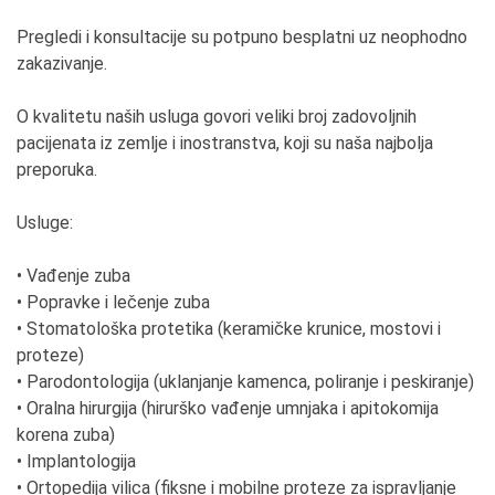
Pregledi i konsultacije su potpuno besplatni uz neophodno
zakazivanje.
O kvalitetu naših usluga govori veliki broj zadovoljnih
pacijenata iz zemlje i inostranstva, koji su naša najbolja
preporuka.
Usluge:
• Vađenje zuba
• Popravke i lečenje zuba
• Stomatološka protetika (keramičke krunice, mostovi i
proteze)
• Parodontologija (uklanjanje kamenca, poliranje i peskiranje)
• Oralna hirurgija (hirurško vađenje umnjaka i apitokomija
korena zuba)
• Implantologija
• Ortopedija vilica (fiksne i mobilne proteze za ispravljanje