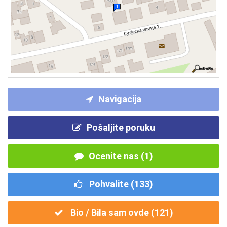
Navigacija
Pošaljite poruku
Ocenite nas (1)
Pohvalite (
133
)
Bio / Bila sam ovde (
121
)