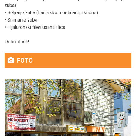
zuba)
• Beljenje zuba (Lasersko u ordinaciji i kućno)
• Snimanje zuba
• Hijaluronski fileri usana i lica
Dobrodošli!
FOTO