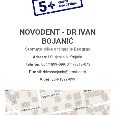
NOVODENT - DR IVAN
BOJANIĆ
Stomatološke ordinacije Beograd
Adresa:
I Sutjeska 6, Krnjača
Telefon:
064/1899-099
,
011/3318-043
E-mail:
drivanbojanic@gmail.com
Viber:
064/1899-099