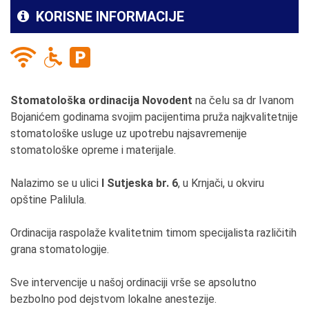
KORISNE INFORMACIJE
Stomatološka ordinacija Novodent
na čelu sa dr Ivanom
Bojanićem godinama svojim pacijentima pruža najkvalitetnije
stomatološke usluge uz upotrebu najsavremenije
stomatološke opreme i materijale.
Nalazimo se u ulici
I Sutjeska br. 6
, u Krnjači, u okviru
opštine Palilula.
Ordinacija raspolaže kvalitetnim timom specijalista različitih
grana stomatologije.
Sve intervencije u našoj ordinaciji vrše se apsolutno
bezbolno pod dejstvom lokalne anestezije.