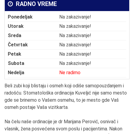
RADNO VREME
Ponedeljak
Na zakazivanje!
Utorak
Na zakazivanje!
Sreda
Na zakazivanje!
Četvrtak
Na zakazivanje!
Petak
Na zakazivanje!
Subota
Na zakazivanje!
Nedelja
Ne radimo
Beli zubi koji blistaju i osmeh koji odiše samopouzdanjem i
radošću. Stomatološka ordinacija Kuveljić nije samo mesto
gde se brinemo o Vašem osmehu, to je mesto gde Vaš
osmeh postaje Vaša vizitkarta.
Na čelu naše ordinacije je dr Marijana Perović, osnivač i
vlasnik, žena posvećena svom poslu i pacijentima. Nakon