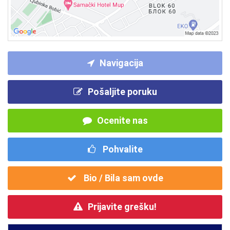
Navigacija
Pošaljite poruku
Ocenite nas
Pohvalite
Bio / Bila sam ovde
Prijavite grešku!