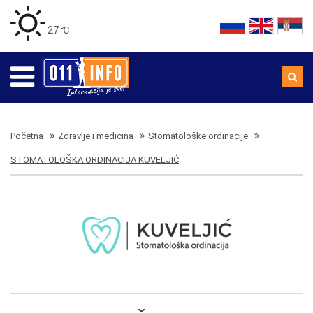
27 ℃
Početna
Zdravlje i medicina
Stomatološke ordinacije
STOMATOLOŠKA ORDINACIJA KUVELJIĆ