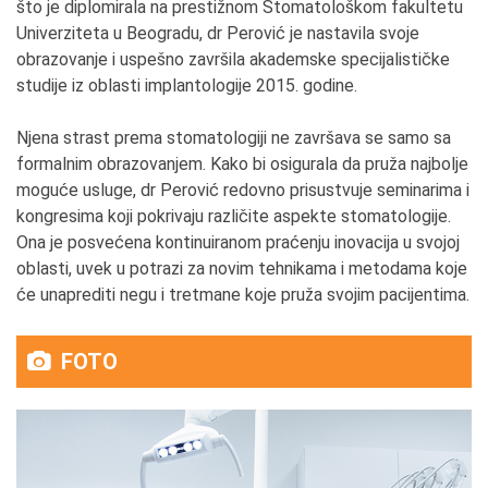
što je diplomirala na prestižnom Stomatološkom fakultetu
Univerziteta u Beogradu, dr Perović je nastavila svoje
obrazovanje i uspešno završila akademske specijalističke
studije iz oblasti implantologije 2015. godine.
Njena strast prema stomatologiji ne završava se samo sa
formalnim obrazovanjem. Kako bi osigurala da pruža najbolje
moguće usluge, dr Perović redovno prisustvuje seminarima i
kongresima koji pokrivaju različite aspekte stomatologije.
Ona je posvećena kontinuiranom praćenju inovacija u svojoj
oblasti, uvek u potrazi za novim tehnikama i metodama koje
će unaprediti negu i tretmane koje pruža svojim pacijentima.
FOTO