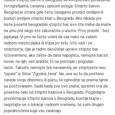
fotografijama, cenama i opisom usluga. Striptiz barovi
Beograd je strana gde ćete zasigurno pronaći omiljeni ili
budući omiljeni striptiz klub u Beogradu. Ako nikada pre
niste posetili beogradski striptiz bar, evo šta treba da imate
na umu pre nego što zakoračite u unutra. Prvo pravilo - bez
pipkanja. Vi prvi ne biste voleli da vas neko na vašem
radnom mestu pipka ili štipa po telu. Isto važi i za
striptizete, čije je radno okruženje upravo striptiz bar.
Istovremeno, ako želite da date napojnicu, nemojte bacati
novac na njih, već uradite to na pristojan i prigodan
način. Takođe, nemojte biti navalentni, jer striptizete nisu
"ispale" iz filma "Zgodna žena". Ne, one su tu da pošteno
zarade svoju dnevnicu ili platu, te ophodite se prema njima
sa poštovanjem. Sada kada sve ovo znate, spremni ste da
posetite neki od striptiz klubova u Beogradu. Pogledajte
prezentacije striptiz barova u Beogradu, kontaktirajte i
raspitajte se o lokaciji i radnom vremenu, te svim drugim
pojedinostima koje vas zanimaju.