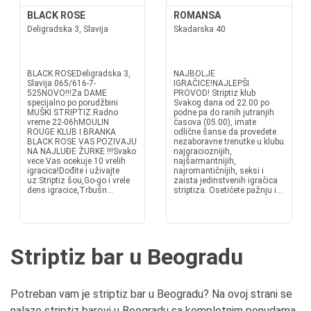
BLACK ROSE
ROMANSA
Deligradska 3, Slavija
Skadarska 40
BLACK ROSEDeligradska 3,
NAJBOLJE
Slavija 065/616-7-
IGRAČICE!NAJLEPŠI
525NOVO!!!Za DAME
PROVOD! Striptiz klub
specijalno po porudžbini
Svakog dana od 22.00 po
MUŠKI STRIPTIZ.Radno
podne pa do ranih jutranjih
vreme 22-06hMOULIN
časova (05.00), imate
ROUGE KLUB I BRANKA
odlične šanse da provedete
BLACK ROSE VAS POZIVAJU
nezaboravne trenutke u klubu
NA NAJLUÐE ŽURKE !!!Svako
najgracioznijih,
vece Vas ocekuje 10 vrelih
najšarmantnijih,
igracica!Dođite i uživajte
najromantičnijih, seksi i
uz:Striptiz šou,Go-go i vrele
zaista jedinstvenih igračica
dens igracice,Trbušn...
striptiza. Osetićete pažnju i...
Striptiz bar u Beogradu
Potreban vam je striptiz bar u Beogradu? Na ovoj strani se
nalaze striptiz barovi u Beogradu sa kompletnim ponudama,