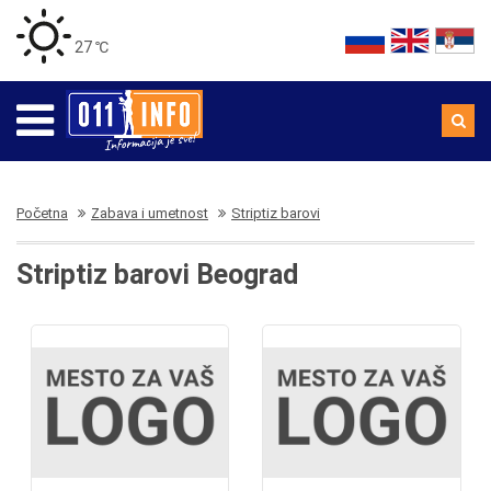
27 ℃
Početna
Zabava i umetnost
Striptiz barovi
Striptiz barovi Beograd