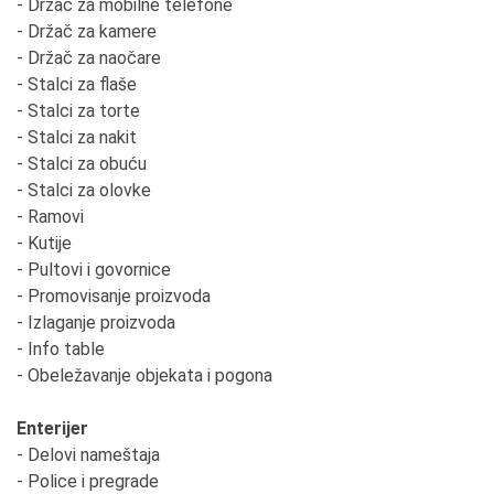
- Držač za mobilne telefone
- Držač za kamere
- Držač za naočare
- Stalci za flaše
- Stalci za torte
- Stalci za nakit
- Stalci za obuću
- Stalci za olovke
- Ramovi
- Kutije
- Pultovi i govornice
- Promovisanje proizvoda
- Izlaganje proizvoda
- Info table
- Obeležavanje objekata i pogona
Enterijer
- Delovi nameštaja
- Police i pregrade