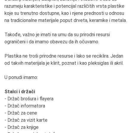
razumeju karakteristike i potencijal različitih vrsta plastike
koje su trenutno dostupne, kao i njene prednosti u odnosu
na tradicionalne materijale poput drveta, keramike i metala.
Takođe, važno je imati na umu da su prirodni resursi
ograničeni i da imamo obavezu da ih očuvamo.
Plastika ne troši prirodne resurse i lako se reciklira. Jedan
od takvih materijala je klirit, poznat i kao pleksiglas ili akril.
U ponudi imamo:
Stalci i držači
- Držač brošura i flayera
- Držač informatora
- Držač za cene
- Držač za vizit karte
- Držač za knjige