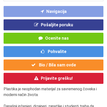
Navigacija
Pošaljite poruku
Ocenite nas
Pohvalite
Bio / Bila sam ovde
Prijavite grešku!
Plastika je neophodan materijal za savremenog čoveka i
moderni način života.
Današnji inženjeri, dizajneri, zanatlije i studenti treba da