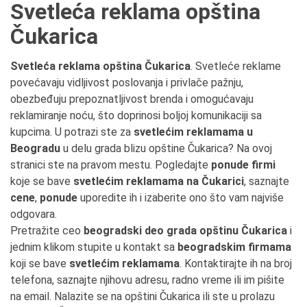
Svetleća reklama opština
Čukarica
Svetleća reklama opština Čukarica
. Svetleće reklame
povećavaju vidljivost poslovanja i privlače pažnju,
obezbeđuju prepoznatljivost brenda i omogućavaju
reklamiranje noću, što doprinosi boljoj komunikaciji sa
kupcima. U potrazi ste za
svetlećim reklamama u
Beogradu
u delu grada blizu opštine Čukarica? Na ovoj
stranici ste na pravom mestu. Pogledajte
ponude firmi
koje se bave
svetlećim reklamama na Čukarici
, saznajte
cene
,
ponude
uporedite ih i izaberite ono što vam najviše
odgovara.
Pretražite ceo
beogradski deo grada opštinu Čukarica
i
jednim klikom stupite u kontakt sa
beogradskim firmama
koji se bave
svetlećim reklamama
. Kontaktirajte ih na broj
telefona, saznajte njihovu adresu, radno vreme ili im pišite
na email. Nalazite se na opštini Čukarica ili ste u prolazu