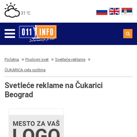
31 ℃
Početna
Poslovni svet
Svetleće reklame
ČUKARICA cela opština
Svetleće reklame na Čukarici
Beograd