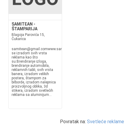
SAMITEAN -
ŠTAMPARIJA
Blagoja Parovića 15,
Čukarica
samitean@gmail.comwww.samitean.co.rsBavimo
se izradom svih vrsta
reklama kao što
su:Brendiranje izloga,
brendiranje automobila,
reklamnih tabli, svih vrsta
banera, izradom velikih
postera, štampom za
bilborde, izradom nalepnica
proizvoljnog oblika, 3d
stikera, izradom svetlećih
reklama sa aluminijum...
Povratak na:
Svetleće reklame