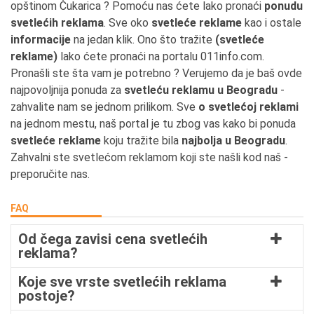
opštinom Čukarica ? Pomoću nas ćete lako pronaći
ponudu
svetlećih reklama
. Sve oko
svetleće reklame
kao i ostale
informacije
na jedan klik. Ono što tražite
(svetleće
reklame)
lako ćete pronaći na portalu 011info.com.
Pronašli ste šta vam je potrebno ? Verujemo da je baš ovde
najpovoljnija ponuda za
svetleću reklamu u Beogradu
-
zahvalite nam se jednom prilikom. Sve
o svetlećoj reklami
na jednom mestu, naš portal je tu zbog vas kako bi ponuda
svetleće reklame
koju tražite bila
najbolja u Beogradu
.
Zahvalni ste svetlećom reklamom koji ste našli kod naš -
preporučite nas.
FAQ
Od čega zavisi cena svetlećih
reklama?
Koje sve vrste svetlećih reklama
postoje?