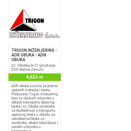
TRIGON INŽENJERING -
ADR OBUKA - ADN
OBUKA
22. Oktobra br.27 (prostorije
DVD Matica-Zemun)
4,633 m
ADR obuka vozača za prevoz
opasnih materija i tereta.
Preduzeće Trigon Inženjering
bavi se obukom učesnika u
oblasti transporta opasnog
tereta i to: Obuka savetnika
za bezbednost u transportu
opasnog tereta u skladu sa
odredbamaObuke za
savetnike, obuke rukovalaca i
ostalih učesnika u