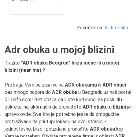
transportu o...
Povratak na:
ADR obuka
Adr obuka u mojoj blizini
Tražite
"ADR obuka Beograd" blizu mene ili u mojoj
blizini (near me)
?
Pretraga Vam se zasniva na
ADR obukama
ili
ADR obuci
bez mnogo napora do
ADR obuke
u Beogradu uz naš portal
011info.com! Bez obzira da li ste kod kuće, na poslu ili u
pokretu, najlakši način da pronađete
ADR obuku u blizini
je
upravo ovde. Sve što je potrebno jeste da omogućite
pretraživaču da pristupi lokaciji na ovoj stranici -
jednostavno, brzo i pouzdano pronađite
ADR obuka
koji
Vam je potreban. Otkrijte proverene firme iz oblasti
ADR