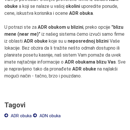
obuke
a koji se nalaze u vašoj
okolini
uporedite ponude,
cene, iskustva korisnika i ocene
ADR obuka
.
U potrazi ste za
ADR obukom u blizini
, preko opcije
"blizu
mene (near me)"
iz našeg sistema ćemo izvući samo firme
iz oblasti
ADR obuke
koje su u
neposrednoj blizini
Vaše
lokacije. Bez obzira da li tražite nešto odmah dostupno ili
planirate posetu kasnije, naš sistem Vam pomaže da uvek
imate najtačnije informacije o
ADR obukama blizu Vas
. Sve
je napravljeno tako da pronađete
ADR obuke
na najlakši
mogući način - tačno, brzo i pouzdano.
Tagovi
ADR obuka
ADN obuka