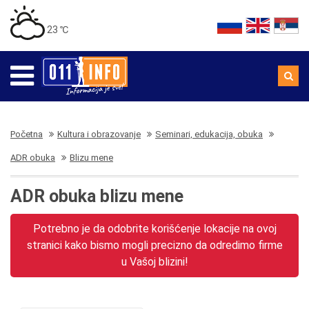
23 ℃
Početna
Kultura i obrazovanje
Seminari, edukacija, obuka
ADR obuka
Blizu mene
ADR obuka blizu mene
Potrebno je da odobrite korišćenje lokacije na ovoj
stranici kako bismo mogli precizno da odredimo firme
u Vašoj blizini!