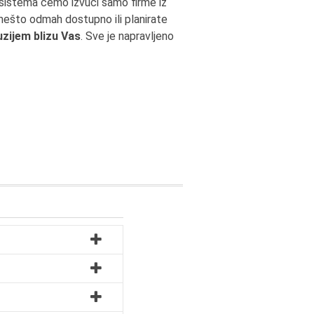
sistema ćemo izvući samo firme iz
e nešto odmah dostupno ili planirate
zijem blizu Vas
. Sve je napravljeno