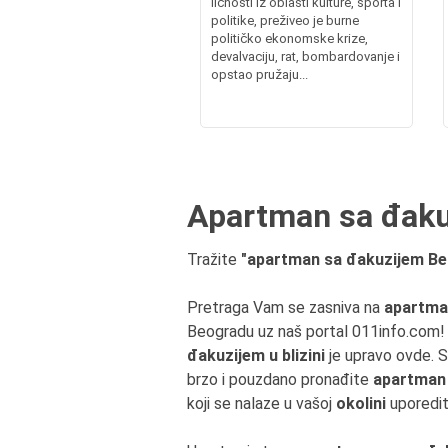
ličnosti iz oblasti kulture, sporta i
politike, preživeo je burne
političko ekonomske krize,
devalvaciju, rat, bombardovanje i
opstao pružaju...
Apartman sa đakuz
Tražite
"apartman sa đakuzijem Beog
Pretraga Vam se zasniva na
apartma
Beogradu uz naš portal 011info.com! B
đakuzijem u blizini
je upravo ovde. S
brzo i pouzdano pronađite
apartman
koji se nalaze u vašoj
okolini
uporedit