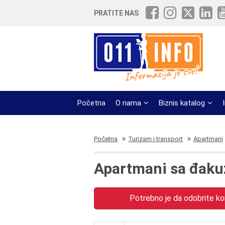
PRATITE NAS
Početna
O nama
Biznis katalog
Početna
Turizam i transport
Apartmani
Apartmani sa đaku
Potrebno je da odobrite kor