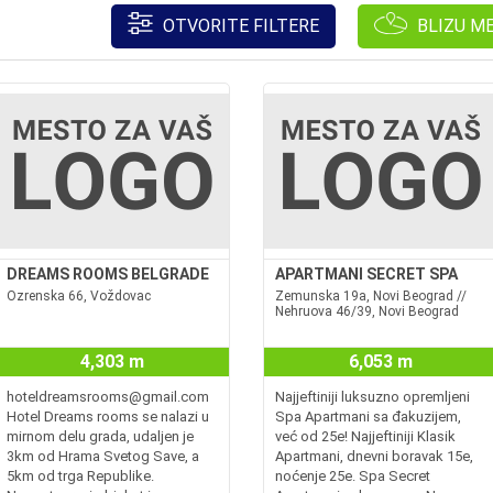
OTVORITE FILTERE
BLIZU M
DREAMS ROOMS BELGRADE
APARTMANI SECRET SPA
Ozrenska 66, Voždovac
Zemunska 19a, Novi Beograd //
Nehruova 46/39, Novi Beograd
4,303 m
6,053 m
hoteldreamsrooms@gmail.com
Najjeftiniji luksuzno opremljeni
Hotel Dreams rooms se nalazi u
Spa Apartmani sa đakuzijem,
mirnom delu grada, udaljen je
već od 25e! Najjeftiniji Klasik
3km od Hrama Svetog Save, a
Apartmani, dnevni boravak 15e,
5km od trga Republike.
noćenje 25e. Spa Secret