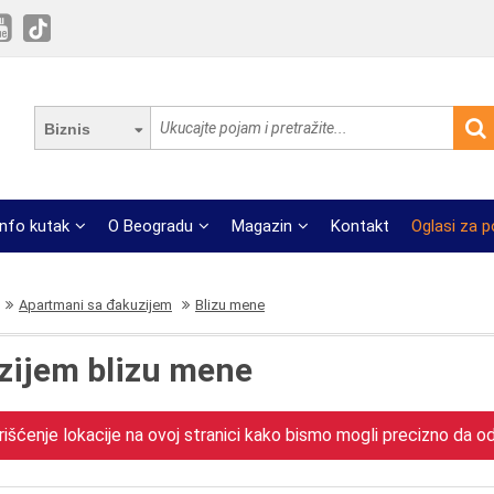
Biznis
Info kutak
O Beogradu
Magazin
Kontakt
Oglasi za 
Apartmani sa đakuzijem
Blizu mene
zijem blizu mene
išćenje lokacije na ovoj stranici kako bismo mogli precizno da odr