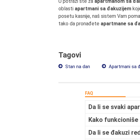
U potrazi ste za
apartmanom sa đaku
oblasti
apartmani sa đakuzijem
koj
posetu kasnije, naš sistem Vam pomaž
tako da pronađete
apartmane sa đ
Tagovi
Stan na dan
Apartmani sa 
FAQ
Da li se svaki ap
Kako funkcioniše 
Da li se đakuzi re