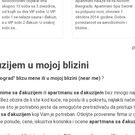
Novootvoreni objekat ima
Apartmani nalaze se na Novom
ukupno 13 soba sa 3 zvezdice,
Beogradu. Apartmani Spa Secret
od kojih su dve VIP sobe. U VIP
su potpuno novi, otvoreni 1.
sobi 1 se nalaze sauna i đakuzi,
oktobra 2014. godine. Dobra
a u VIP sobi 2 đakuzi. U svakoj
povezanost sa aerodromom i
sobi se...
blizina...
P
ijem u mojoj blizini
rad" blizu mene ili u mojoj blizini (near me)
?
nima sa đakuzijem
ili
apartmanu sa đakuzijem
bez mnogo na
ez obzira da li ste kod kuće, na poslu ili u pokretu, najlakši na
ve što je potrebno jeste da omogućite pretraživaču da pristupi lok
 sa đakuzijem
koji Vam je potreban. Otkrijte proverene firme iz 
e ponude, cene, iskustva korisnika i ocene
apartmana sa đaku