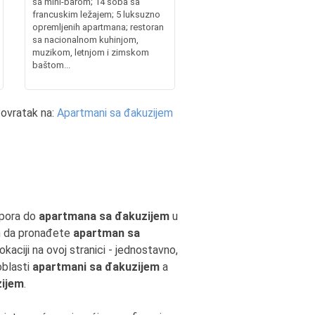
sa mini-barom; 14 soba sa
francuskim ležajem; 5 luksuzno
opremljenih apartmana; restoran
sa nacionalnom kuhinjom,
muzikom, letnjom i zimskom
baštom...
ovratak na:
Apartmani sa đakuzijem
pora do
apartmana sa đakuzijem
u
čin da pronađete
apartman sa
aciji na ovoj stranici - jednostavno,
oblasti
apartmani sa đakuzijem
a
zijem
.