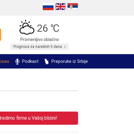
26 ℃
Promenljivo oblačno
Prognoza za narednih 5 dana
posao
Podkast
Preporuke iz Srbije
edimo firme u Vašoj blizini!