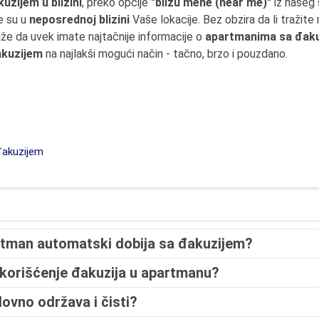
zijem u blizini
, preko opcije
"blizu mene (near me)"
iz našeg 
e su u
neposrednoj blizini
Vaše lokacije. Bez obzira da li tražit
e da uvek imate najtačnije informacije o
apartmanima sa đaku
akuzijem
na najlakši mogući način - tačno, brzo i pouzdano.
đakuzijem
artman automatski dobija sa đakuzijem?
korišćenje đakuzija u apartmanu?
dovno održava i čisti?