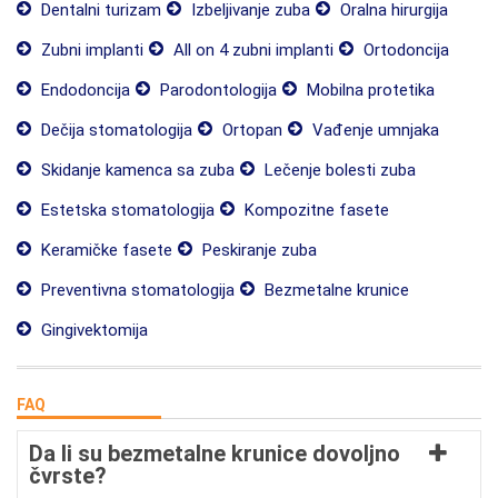
Dentalni turizam
Izbeljivanje zuba
Oralna hirurgija
Zubni implanti
All on 4 zubni implanti
Ortodoncija
Endodoncija
Parodontologija
Mobilna protetika
Dečija stomatologija
Ortopan
Vađenje umnjaka
Skidanje kamenca sa zuba
Lečenje bolesti zuba
Estetska stomatologija
Kompozitne fasete
Keramičke fasete
Peskiranje zuba
Preventivna stomatologija
Bezmetalne krunice
Gingivektomija
FAQ
Da li su bezmetalne krunice dovoljno
čvrste?