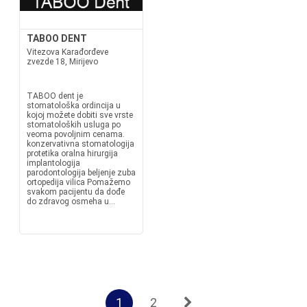
TABOO DENT
Vitezova Karađorđeve
zvezde 18, Mirijevo
TABOO dent je
stomatološka ordincija u
kojoj možete dobiti sve vrste
stomatoloških usluga po
veoma povoljnim cenama.
konzervativna stomatologija
protetika oralna hirurgija
implantologija
parodontologija beljenje zuba
ortopedija vilica Pomažemo
svakom pacijentu da dođe
do zdravog osmeha u...
1
2