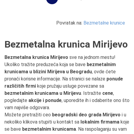
Povratak na:
Bezmetalne krunice
Bezmetalna krunica Mirijevo
Bezmetalna krunica Mirijevo
sve na jednom mestu!
Ukoliko tražite preduzeća koja se bave
bezmetalnim
krunicama u blizini Mirijeva u Beogradu
, ovde ćete
pronaći korisne informacije. Na stranici se nalaze
ponude
različitih firmi
koje pružaju usluge povezane sa
bezmetalnim krunicama u Mirijevu
. Istražite
cene
,
pogledajte
akcije i ponude
, uporedite ih i odaberite ono što
vam najviše odgovara.
Možete pretražiti ceo
beogradski deo grada Mirijevo
i u
nekoliko klikova stupiti u kontakt sa
lokalnim firmama
koje
se bave
bezmetalnim krunicama
. Na raspolaganju su vam