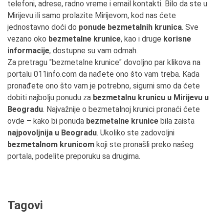
telefoni, adrese, radno vreme i email kontakti. Bilo da ste u
Mirijevu ili samo prolazite Mirijevom, kod nas ćete
jednostavno doći do
ponude bezmetalnih krunica
. Sve
vezano oko
bezmetalne krunice
, kao i druge
korisne
informacije
, dostupne su vam odmah.
Za pretragu "bezmetalne krunice" dovoljno par klikova na
portalu 011info.com da nađete ono što vam treba. Kada
pronađete ono što vam je potrebno, sigurni smo da ćete
dobiti najbolju ponudu za
bezmetalnu krunicu u Mirijevu u
Beogradu
. Najvažnije o bezmetalnoj krunici pronaći ćete
ovde – kako bi ponuda
bezmetalne krunice
bila zaista
najpovoljnija u Beogradu
. Ukoliko ste zadovoljni
bezmetalnom krunicom
koji ste pronašli preko našeg
portala, podelite preporuku sa drugima.
Tagovi