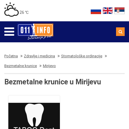
26 ℃
Početna
Zdravlje i medicina
Stomatološke ordinacije
Bezmetalne krunice
Mirijevo
Bezmetalne krunice u Mirijevu