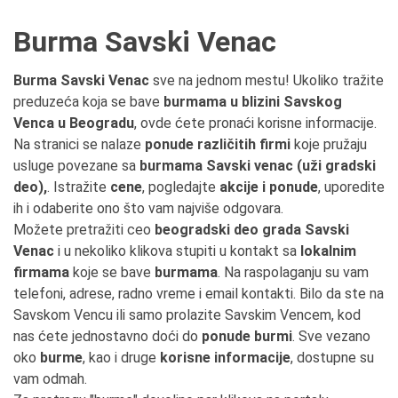
Burma Savski Venac
Burma Savski Venac
sve na jednom mestu! Ukoliko tražite
preduzeća koja se bave
burmama u blizini Savskog
Venca u Beogradu
, ovde ćete pronaći korisne informacije.
Na stranici se nalaze
ponude različitih firmi
koje pružaju
usluge povezane sa
burmama Savski venac (uži gradski
deo),
. Istražite
cene
, pogledajte
akcije i ponude
, uporedite
ih i odaberite ono što vam najviše odgovara.
Možete pretražiti ceo
beogradski deo grada Savski
Venac
i u nekoliko klikova stupiti u kontakt sa
lokalnim
firmama
koje se bave
burmama
. Na raspolaganju su vam
telefoni, adrese, radno vreme i email kontakti. Bilo da ste na
Savskom Vencu ili samo prolazite Savskim Vencem, kod
nas ćete jednostavno doći do
ponude burmi
. Sve vezano
oko
burme
, kao i druge
korisne informacije
, dostupne su
vam odmah.