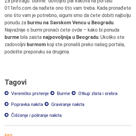
Za pretragu "burme" dovoljno par klikova na portalu
011info.com da nađete ono što vam treba. Kada pronađete
ono što vam je potrebno, sigurni smo da ćete dobiti najbolju
ponudu za
burmu na Savskom Vencu u Beogradu
.
Najvažnije o burmi pronaći ćete ovde – kako bi ponuda
burme
bila zaista
najpovoljnija u Beogradu
. Ukoliko ste
zadovoljni
burmom
koji ste pronašli preko našeg portala,
podelite preporuku sa drugima.
Tagovi
Vereničko prstenje
Burme
Otkup zlata i srebra
Popravka nakita
Graviranje nakita
Čišćenje i poliranje nakita
FAQ