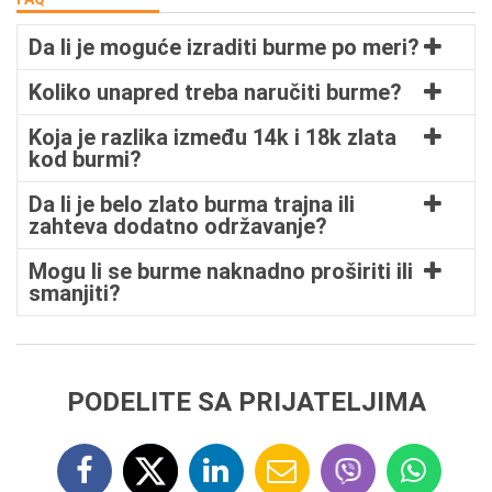
Da li je moguće izraditi burme po meri?
Koliko unapred treba naručiti burme?
Koja je razlika između 14k i 18k zlata
kod burmi?
Da li je belo zlato burma trajna ili
zahteva dodatno održavanje?
Mogu li se burme naknadno proširiti ili
smanjiti?
PODELITE SA PRIJATELJIMA