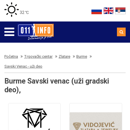
32 ℃
Početna
Trgovački centar
Zlatare
Burme
Savski Venac - uži deo
Burme Savski venac (uži gradski
deo),