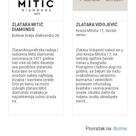
ZLATARA MITIĆ
ZLATARA VIDOJEVIĆ
DIAMONDS
Kneza Miloša 17, Savski
venac
Bulevar kralja Aleksandra 26
Zlatarsko-juvelirska radnja i
Zlatara Vidojević nalazi se u
radionica Mitić diamonds
ulici Kneza Miloša 17, na
osnovana je 1977 godine.
teritoriji opštine Savski
Već više od četiri decenije
Venac u Beogradu.
ova porodična zlatarska
Postojimo i radimo dugi niz
kuća bavi se ručnom
godina, sa željom da Vašu
izradom nakita najfinijeg
svakodnevicu ukrasimo
dizajna i savršene izrade.
burmama i vereničkim
Ono po čemu se može
prstenjem vrhunskog
izdvojiti zlatara Mitić
kvaliteta i veoma precizne
diamonds svakako je
izrade. Ukoliko želite da
najzahtevnija ručna izrada
voljenu osobu obradujete
na...
savrš...
Povratak na:
Burme