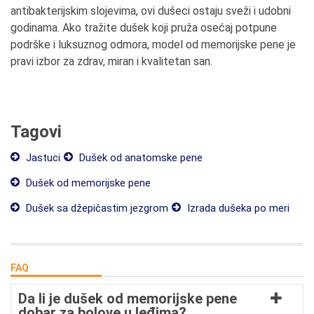
antibakterijskim slojevima, ovi dušeci ostaju sveži i udobni
godinama. Ako tražite dušek koji pruža osećaj potpune
podrške i luksuznog odmora, model od memorijske pene je
pravi izbor za zdrav, miran i kvalitetan san.
Tagovi
Jastuci
Dušek od anatomske pene
Dušek od memorijske pene
Dušek sa džepičastim jezgrom
Izrada dušeka po meri
FAQ
Da li je dušek od memorijske pene
dobar za bolove u leđima?