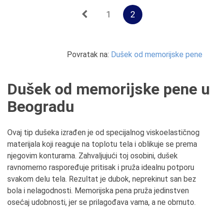
1
2
Povratak na:
Dušek od memorijske pene
Dušek od memorijske pene u
Beogradu
Ovaj tip dušeka izrađen je od specijalnog viskoelastičnog
materijala koji reaguje na toplotu tela i oblikuje se prema
njegovim konturama. Zahvaljujući toj osobini, dušek
ravnomerno raspoređuje pritisak i pruža idealnu potporu
svakom delu tela. Rezultat je dubok, neprekinut san bez
bola i nelagodnosti. Memorijska pena pruža jedinstven
osećaj udobnosti, jer se prilagođava vama, a ne obrnuto.