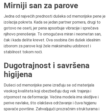
Mirniji san za parove
Jedna od najvećih prednosti dušeka od memorijske pene je
izolacija pokreta. Kada se jedan partner pomera, drugi to
gotovo ne oseti, jer pena apsorbuje vibracije i sprečava
njihovo prenošenje. To omogućava miran i neometan san,
čak i kada delite krevet. Ova osobina čini dušek idealnim
izborom za parove koji žele maksimalnu udobnost i
stabilnost tokom noći.
Dugotrajnost i savršena
higijena
Dušeci od memorijske pene izrađuju se od materijala
visokog kvaliteta koji obezbeđuju dug vek trajanja i
otpornost na deformacije. Većina modela ima skidljive i
perive navlake, što olakšava održavanje i čuva higijenu
spavaće površine. Zahvaljujući prozračnim strukturama i