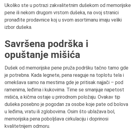
Ukoliko ste u potrazi zakvalitetnim dušekom od memorijske
pene ili nekom drugom vrstom dušeka, na ovoj stranici
pronađite prodavnice koj u svom asortimanu imaju veliki
izbor dušeka.
Savršena podrška i
opuštanje mišića
Dušek od memorijske pene pruža podršku tačno tamo gde
je potrebna. Kada legnete, pena reaguje na toplotu tela i
omekšava samo na mestima gde je pritisak najjači – pod
ramenima, leđima i kukovima. Time se smanjuje napetost
mišića, a kičma ostaje u prirodnom položaju. Ovakav tip
dušeka posebno je pogodan za osobe koje pate od bolova
u leđima, vratu ili zglobovima. Osim što ublažava bol,
memorijska pena poboljšava cirkulaciju i doprinosi
kvalitetnijem odmoru.