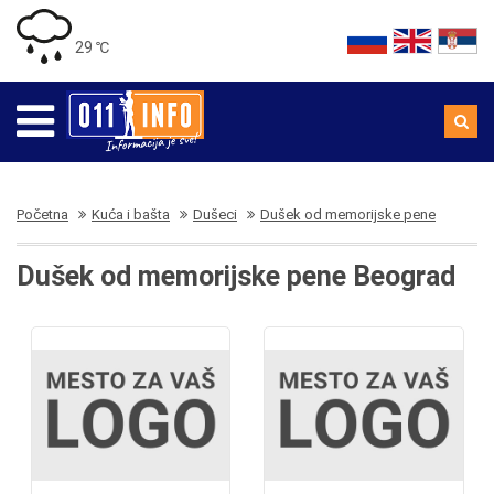
29 ℃
Početna
Kuća i bašta
Dušeci
Dušek od memorijske pene
Dušek od memorijske pene Beograd