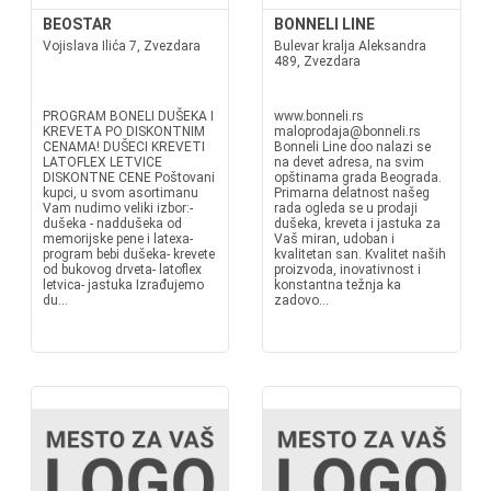
BEOSTAR
BONNELI LINE
Vojislava Ilića 7, Zvezdara
Bulevar kralja Aleksandra
489, Zvezdara
PROGRAM BONELI DUŠEKA I
www.bonneli.rs
KREVETA PO DISKONTNIM
maloprodaja@bonneli.rs
CENAMA! DUŠECI KREVETI
Bonneli Line doo nalazi se
LATOFLEX LETVICE
na devet adresa, na svim
DISKONTNE CENE Poštovani
opštinama grada Beograda.
kupci, u svom asortimanu
Primarna delatnost našeg
Vam nudimo veliki izbor:-
rada ogleda se u prodaji
dušeka - naddušeka od
dušeka, kreveta i jastuka za
memorijske pene i latexa-
Vaš miran, udoban i
program bebi dušeka- krevete
kvalitetan san. Kvalitet naših
od bukovog drveta- latoflex
proizvoda, inovativnost i
letvica- jastuka Izrađujemo
konstantna težnja ka
du...
zadovo...