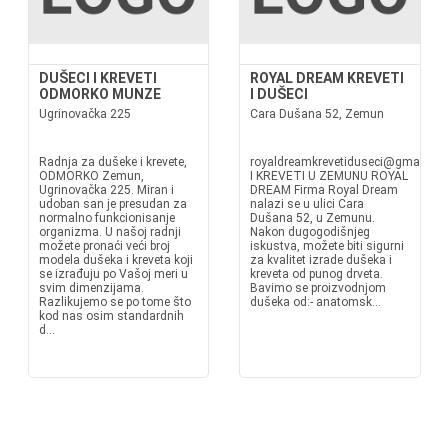
DUŠECI I KREVETI
ROYAL DREAM KREVETI
ODMORKO MUNZE
I DUŠECI
Ugrinovačka 225
Cara Dušana 52, Zemun
Radnja za dušeke i krevete,
royaldreamkrevetiduseci@gmail.c
ODMORKO Zemun,
I KREVETI U ZEMUNU ROYAL
Ugrinovačka 225. Miran i
DREAM Firma Royal Dream
udoban san je presudan za
nalazi se u ulici Cara
normalno funkcionisanje
Dušana 52, u Zemunu.
organizma. U našoj radnji
Nakon dugogodišnjeg
možete pronaći veći broj
iskustva, možete biti sigurni
modela dušeka i kreveta koji
za kvalitet izrade dušeka i
se izrađuju po Vašoj meri u
kreveta od punog drveta.
svim dimenzijama.
Bavimo se proizvodnjom
Razlikujemo se po tome što
dušeka od:- anatomsk...
kod nas osim standardnih
d...