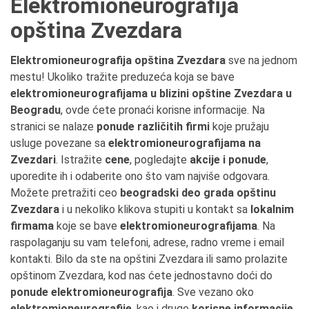
Elektromioneurografija
opština Zvezdara
Elektromioneurografija opština Zvezdara
sve na jednom
mestu! Ukoliko tražite preduzeća koja se bave
elektromioneurografijama u blizini opštine Zvezdara u
Beogradu
, ovde ćete pronaći korisne informacije. Na
stranici se nalaze
ponude različitih firmi
koje pružaju
usluge povezane sa
elektromioneurografijama na
Zvezdari
. Istražite
cene
, pogledajte
akcije i ponude
,
uporedite ih i odaberite ono što vam najviše odgovara.
Možete pretražiti ceo
beogradski deo grada opštinu
Zvezdara
i u nekoliko klikova stupiti u kontakt sa
lokalnim
firmama
koje se bave
elektromioneurografijama
. Na
raspolaganju su vam telefoni, adrese, radno vreme i email
kontakti. Bilo da ste na opštini Zvezdara ili samo prolazite
opštinom Zvezdara, kod nas ćete jednostavno doći do
ponude elektromioneurografija
. Sve vezano oko
elektromioneurografije
, kao i druge
korisne informacije
,