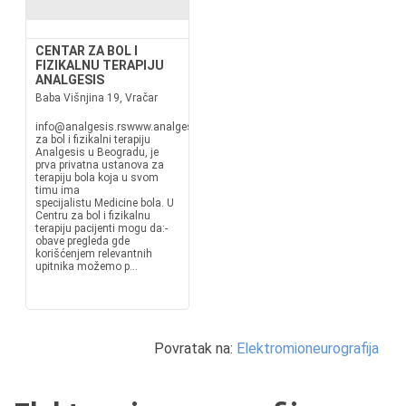
CENTAR ZA BOL I
FIZIKALNU TERAPIJU
ANALGESIS
Baba Višnjina 19, Vračar
info@analgesis.rswww.analgesis.rsCentar
za bol i fizikalni terapiju
Analgesis u Beogradu, je
prva privatna ustanova za
terapiju bola koja u svom
timu ima
specijalistu Medicine bola. U
Centru za bol i fizikalnu
terapiju pacijenti mogu da:-
obave pregleda gde
korišćenjem relevantnih
upitnika možemo p...
Povratak na:
Elektromioneurografija