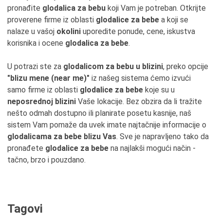
pronađite
glodalica za bebu
koji Vam je potreban. Otkrijte
proverene firme iz oblasti
glodalice za bebe
a koji se
nalaze u vašoj
okolini
uporedite ponude, cene, iskustva
korisnika i ocene
glodalica za bebe
.
U potrazi ste za
glodalicom za bebu u blizini
, preko opcije
"blizu mene (near me)"
iz našeg sistema ćemo izvući
samo firme iz oblasti
glodalice za bebe
koje su u
neposrednoj blizini
Vaše lokacije. Bez obzira da li tražite
nešto odmah dostupno ili planirate posetu kasnije, naš
sistem Vam pomaže da uvek imate najtačnije informacije o
glodalicama za bebe blizu Vas
. Sve je napravljeno tako da
pronađete
glodalice za bebe
na najlakši mogući način -
tačno, brzo i pouzdano.
Tagovi