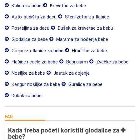
Kolica za bebe
Krevetac za bebe
Auto-sedišta za decu
Sterilizator za flašice
Posteljina za decu
Dušek za krevetac za bebu
Glodalice za bebe
Marama za nošenje bebe
Grejač za flašice za bebe
Hranilice za bebe
Flašice i cucle za bebe
Bebi alarm
Zvečke za bebe
Nosiljke za bebe
Jastuk za dojenje
Kengur nosiljke za bebe
Guralice za bebe
Dubak za bebe
FAQ
Kada treba početi koristiti glodalice za
bebe?