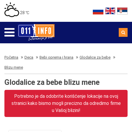
28 ℃
Početna
Deca
Bebi oprema i hrana
Glodalice za bebe
Blizu mene
Glodalice za bebe blizu mene
Potrebno je da odobrite korišćenje lokacije na ovoj
stranici kako bismo mogli precizno da odredimo firme
u Vašoj blizini!