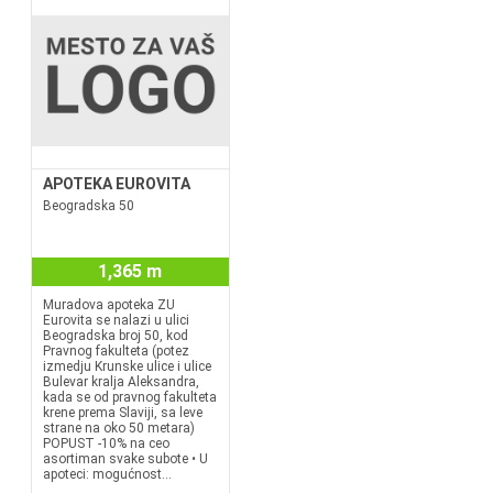
APOTEKA EUROVITA
Beogradska 50
1,365 m
Muradova apoteka ZU
Eurovita se nalazi u ulici
Beogradska broj 50, kod
Pravnog fakulteta (potez
izmedju Krunske ulice i ulice
Bulevar kralja Aleksandra,
kada se od pravnog fakulteta
krene prema Slaviji, sa leve
strane na oko 50 metara)
POPUST -10% na ceo
asortiman svake subote • U
apoteci: mogućnost...