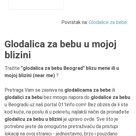
Povratak na:
Glodalice za bebe
Glodalica za bebu u mojoj
blizini
Tražite
"glodalica za bebu Beograd" blizu mene ili u
mojoj blizini (near me)
?
Pretraga Vam se zasniva na
glodalicama za bebe
ili
glodalici za bebu
bez mnogo napora do
glodalice za bebu
u Beogradu uz naš portal 011info.com! Bez obzira da li ste
kod kuće, na poslu ili u pokretu, najlakši način da pronađete
glodalicu za bebu u blizini
je upravo ovde. Sve što je
potrebno jeste da omogućite pretraživaču da pristupi
lokaciji na ovoj stranici - jednostavno, brzo i pouzdano