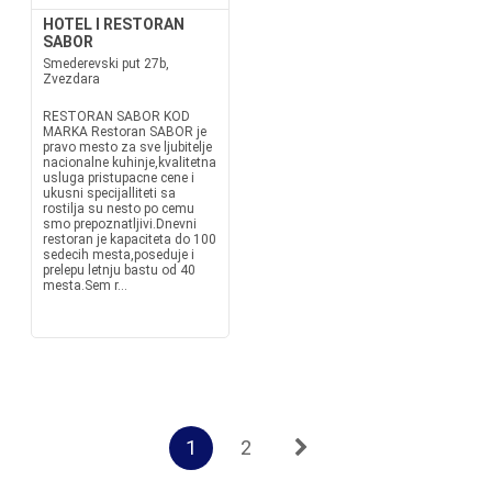
HOTEL I RESTORAN
SABOR
Smederevski put 27b,
Zvezdara
RESTORAN SABOR KOD
MARKA Restoran SABOR je
pravo mesto za sve ljubitelje
nacionalne kuhinje,kvalitetna
usluga pristupacne cene i
ukusni specijalliteti sa
rostilja su nesto po cemu
smo prepoznatljivi.Dnevni
restoran je kapaciteta do 100
sedecih mesta,poseduje i
prelepu letnju bastu od 40
mesta.Sem r...
1
2