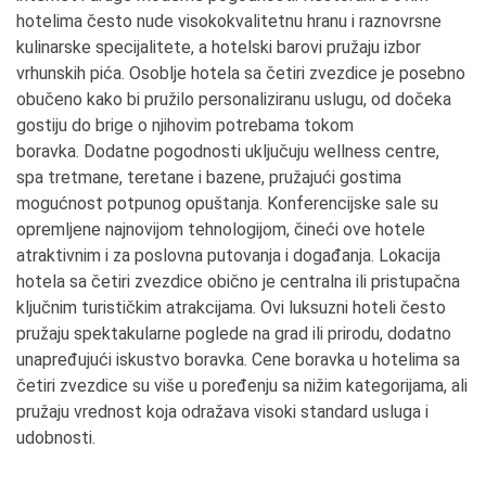
hotelima često nude visokokvalitetnu hranu i raznovrsne
kulinarske specijalitete, a hotelski barovi pružaju izbor
vrhunskih pića. Osoblje hotela sa četiri zvezdice je posebno
obučeno kako bi pružilo personaliziranu uslugu, od dočeka
gostiju do brige o njihovim potrebama tokom
boravka. Dodatne pogodnosti uključuju wellness centre,
spa tretmane, teretane i bazene, pružajući gostima
mogućnost potpunog opuštanja. Konferencijske sale su
opremljene najnovijom tehnologijom, čineći ove hotele
atraktivnim i za poslovna putovanja i događanja. Lokacija
hotela sa četiri zvezdice obično je centralna ili pristupačna
ključnim turističkim atrakcijama. Ovi luksuzni hoteli često
pružaju spektakularne poglede na grad ili prirodu, dodatno
unapređujući iskustvo boravka. Cene boravka u hotelima sa
četiri zvezdice su više u poređenju sa nižim kategorijama, ali
pružaju vrednost koja odražava visoki standard usluga i
udobnosti.