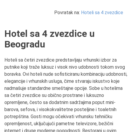
Povratak na:
Hoteli sa 4 zvezdice
Hotel sa 4 zvezdice u
Beogradu
Hoteli sa četiri zvezdice predstavljaju vrhunski izbor za
putnike koji traže luksuz i visok nivo udobnosti tokom svog
boravka. Ovi hoteli nude sofisticiranu kombinaciju udobnosti,
elegancije i vrhunskih usluga, čime stvaraju iskustvo koje
nadmašuje standardne smeštajne opcije. Sobe u hotelima
sa četiri zvezdice su obično prostrane i luksuzno
opremljene, često sa dodatnim sadržajima poput mini-
barova, sefova, i visokokvalitetne posteljine i toaletnih
potrepština. Gosti mogu očekivati vrhunsku tehničku
opremljenost, uključujući pametne televizore, bežični
internet i druge moderne pogodnosti. Restorani u ovim