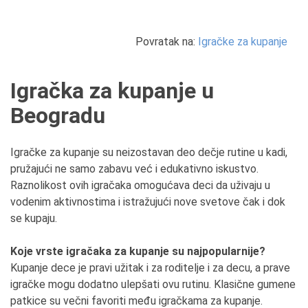
Povratak na:
Igračke za kupanje
Igračka za kupanje u
Beogradu
Igračke za kupanje su neizostavan deo dečje rutine u kadi,
pružajući ne samo zabavu već i edukativno iskustvo.
Raznolikost ovih igračaka omogućava deci da uživaju u
vodenim aktivnostima i istražujući nove svetove čak i dok
se kupaju.
Koje vrste igračaka za kupanje su najpopularnije?
Kupanje dece je pravi užitak i za roditelje i za decu, a prave
igračke mogu dodatno ulepšati ovu rutinu. Klasične gumene
patkice su večni favoriti među igračkama za kupanje.