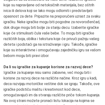
koje su napravljene od netoksičnih materijala, bez oštrih
ivica ili delova koji se lako mogu odlomiti i predstavljati
opasnost za dete. Pripazite na preporučeni uzrast za svaku
igračku. Neke igračke mogu biti pogodne za novorođenčad,
dok druge mogu biti bolje za stariju decu. Izaberite igračke
koje će stimulisati čula vaše bebe. To mogu biti igračke
različitih boja, oblika i tekstura koje će privući pažnju vašeg
deteta i podstaći ga na istraživanje i igru. Takođe, igračke
koje su interaktivne i omogućavaju zajedničku igru sa vašom
bebom mogu biti pravi izbor.
Da li su igračke za kupanje korisne za razvoj dece?
Igračke za kupanje nisu samo zabavne, već mogu biti i
korisne za razvoj dece na različite načine. Kroz igru u kadi,
deca razvijaju motoričke veštine dok se igraju. Takođe, ove
igračke podstiču maštu i kreativnost kod dece,
omogućavajući im da stvaraju različite priče tokom kupanja.
Na ovoj strani možete pronaći listu lokacija na kojima se