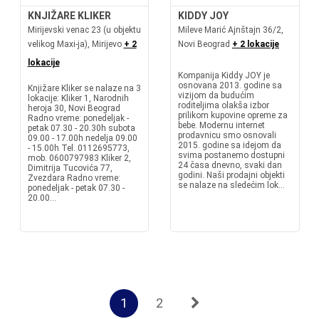
KNJIŽARE KLIKER
KIDDY JOY
Mirijevski venac 23 (u objektu
Mileve Marić Ajnštajn 36/2,
velikog Maxi-ja), Mirijevo
+ 2
Novi Beograd
+ 2 lokacije
lokacije
Kompanija Kiddy JOY je
osnovana 2013. godine sa
Knjižare Kliker se nalaze na 3
vizijom da budućim
lokacije: Kliker 1, Narodnih
roditeljima olakša izbor
heroja 30, Novi Beograd
prilikom kupovine opreme za
Radno vreme: ponedeljak -
bebe. Modernu internet
petak 07.30 - 20.30h subota
prodavnicu smo osnovali
09.00 - 17.00h nedelja 09.00
2015. godine sa idejom da
- 15.00h Tel. 0112695773,
svima postanemo dostupni
mob. 0600797983 Kliker 2,
24 časa dnevno, svaki dan
Dimitrija Tucovića 77,
godini. Naši prodajni objekti
Zvezdara Radno vreme:
se nalaze na sledećim lok...
ponedeljak - petak 07.30 -
20.00...
1
2