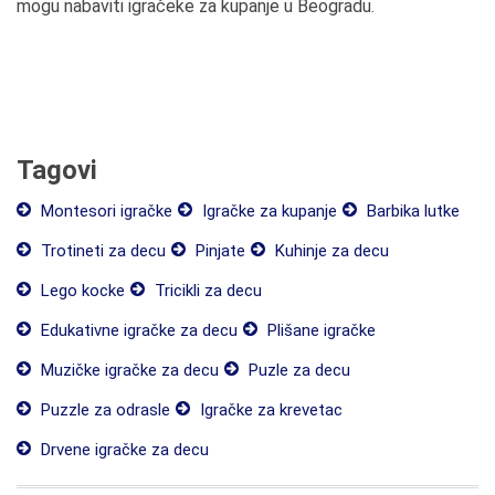
mogu nabaviti igračeke za kupanje u Beogradu.
Tagovi
Montesori igračke
Igračke za kupanje
Barbika lutke
Trotineti za decu
Pinjate
Kuhinje za decu
Lego kocke
Tricikli za decu
Edukativne igračke za decu
Plišane igračke
Muzičke igračke za decu
Puzle za decu
Puzzle za odrasle
Igračke za krevetac
Drvene igračke za decu