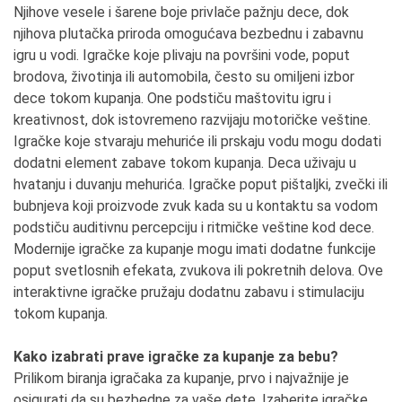
Njihove vesele i šarene boje privlače pažnju dece, dok
njihova plutačka priroda omogućava bezbednu i zabavnu
igru u vodi. Igračke koje plivaju na površini vode, poput
brodova, životinja ili automobila, često su omiljeni izbor
dece tokom kupanja. One podstiču maštovitu igru i
kreativnost, dok istovremeno razvijaju motoričke veštine.
Igračke koje stvaraju mehuriće ili prskaju vodu mogu dodati
dodatni element zabave tokom kupanja. Deca uživaju u
hvatanju i duvanju mehurića. Igračke poput pištaljki, zvečki ili
bubnjeva koji proizvode zvuk kada su u kontaktu sa vodom
podstiču auditivnu percepciju i ritmičke veštine kod dece.
Modernije igračke za kupanje mogu imati dodatne funkcije
poput svetlosnih efekata, zvukova ili pokretnih delova. Ove
interaktivne igračke pružaju dodatnu zabavu i stimulaciju
tokom kupanja.
Kako izabrati prave igračke za kupanje za bebu?
Prilikom biranja igračaka za kupanje, prvo i najvažnije je
osigurati da su bezbedne za vaše dete. Izaberite igračke