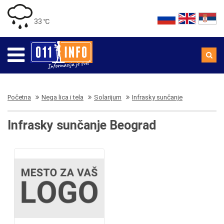
33 ℃
Početna
Nega lica i tela
Solarijum
Infrasky sunčanje
Infrasky sunčanje Beograd