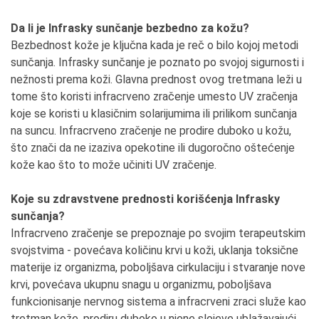
Da li je Infrasky sunčanje bezbedno za kožu?
Bezbednost kože je ključna kada je reč o bilo kojoj metodi
sunčanja. Infrasky sunčanje je poznato po svojoj sigurnosti i
nežnosti prema koži. Glavna prednost ovog tretmana leži u
tome što koristi infracrveno zračenje umesto UV zračenja
koje se koristi u klasičnim solarijumima ili prilikom sunčanja
na suncu. Infracrveno zračenje ne prodire duboko u kožu,
što znači da ne izaziva opekotine ili dugoročno oštećenje
kože kao što to može učiniti UV zračenje.
Koje su zdravstvene prednosti korišćenja Infrasky
sunčanja?
Infracrveno zračenje se prepoznaje po svojim terapeutskim
svojstvima - povećava količinu krvi u koži, uklanja toksične
materije iz organizma, poboljšava cirkulaciju i stvaranje nove
krvi, povećava ukupnu snagu u organizmu, poboljšava
funkcionisanje nervnog sistema a infracrveni zraci služe kao
tretman kože, prodiru duboko u njene slojeve ublažavajući