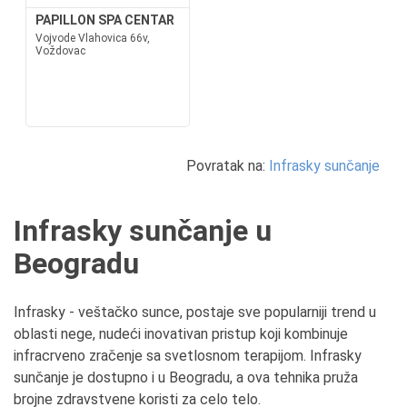
PAPILLON SPA CENTAR
Vojvode Vlahovica 66v,
Voždovac
Povratak na:
Infrasky sunčanje
Infrasky sunčanje u
Beogradu
Infrasky - veštačko sunce, postaje sve popularniji trend u
oblasti nege, nudeći inovativan pristup koji kombinuje
infracrveno zračenje sa svetlosnom terapijom. Infrasky
sunčanje je dostupno i u Beogradu, a ova tehnika pruža
brojne zdravstvene koristi za celo telo.