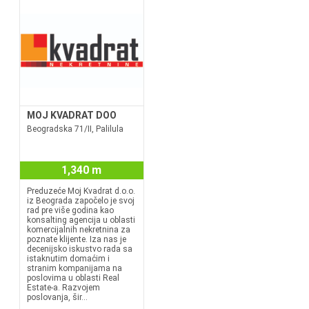
MOJ KVADRAT DOO
Beogradska 71/II, Palilula
1,340 m
Preduzeće Moj Kvadrat d.o.o.
iz Beograda započelo je svoj
rad pre više godina kao
konsalting agencija u oblasti
komercijalnih nekretnina za
poznate klijente. Iza nas je
decenijsko iskustvo rada sa
istaknutim domaćim i
stranim kompanijama na
poslovima u oblasti Real
Estate-a. Razvojem
poslovanja, šir...