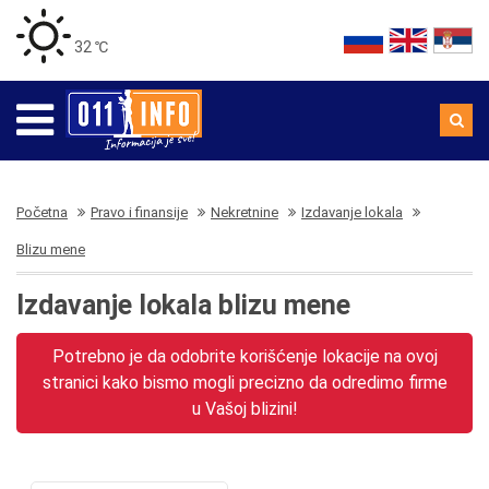
32 ℃
Početna
Pravo i finansije
Nekretnine
Izdavanje lokala
Blizu mene
Izdavanje lokala blizu mene
Potrebno je da odobrite korišćenje lokacije na ovoj
stranici kako bismo mogli precizno da odredimo firme
u Vašoj blizini!