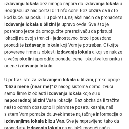
izdavanju lokala
bez mnogo napora do
izdavanja lokala
u
Beogradu uz naš portal 011info.com! Bez obzira da li ste
kod kuće, na poslu ili u pokretu, najlakši način da pronađete
izdavanje lokala u blizini
je upravo ovde. Sve što je
potrebno jeste da omogućite pretraživaču da pristupi
lokaciji na ovoj stranici - jednostavno, brzo i pouzdano
pronađite
izdavanje lokala
koji Vam je potreban. Otkrijte
proverene firme iz oblasti
izdavanja lokala
a koji se nalaze
u vašoj
okolini
uporedite ponude, cene, iskustva korisnika i
ocene
izdavanja lokala
.
U potrazi ste za
izdavanjem lokala u blizini
, preko opcije
"blizu mene (near me)"
iz našeg sistema ćemo izvući
samo firme iz oblasti
izdavanja lokala
koje su u
neposrednoj blizini
Vaše lokacije. Bez obzira da li tražite
nešto odmah dostupno ili planirate posetu kasnije, naš
sistem Vam pomaže da uvek imate najtačnije informacije o
izdavanjima lokala blizu Vas
. Sve je napravljeno tako da
pronađete
izdavanja lokala
na najlakši mogući način -