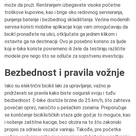
može da pruži. Rentiranjem izbegavate visoke početne
troškove kupovine, kao i brige oko redovnog servisiranja,
punjenja baterije i bezbednog skladištenja. Većina modernih
servisa koristi mobilne aplikacije koje vam omogućavaju da
bicikl pronađete na ulici, otključate ga jednim klikom i
ostavite ga na destinaciji. Ovo je posebno korisno za ljude
koji e-bike koriste povremeno ili žele da testiraju različite
modele pre nego što se odluče za sopstvenu investiciju.
Bezbednost i pravila vožnje
Iako su električni bicikli laki za upravljanje, važno je
pridržavati se pravila kako biste osigurali svoju i tuđu
bezbednost. E-bike dostiže brzine do 25 km/h, što zahteva
povećan oprez, naročito u pešačkim zonama. Preporučuje
se korišćenje biciklističkih staza gde god je to moguće, kao
i nošenje zaštitne kacige, bez obzira na to što zakonski
propisi za odrasle vozače variraju. Takođe, pre početka