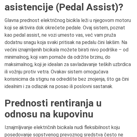
asistencije (Pedal Assist)?
Glavna prednost električnog bicikla leži u njegovom motoru
koji se aktivira dok okrećete pedale. Ovaj sistem, poznat
kao pedal assist, ne vozi umesto vas, već vam pruža
dodatnu snagu koja svaki pritisak na pedalu čini lakšim. Na
većini iznajmljenih bicikala možete birati nivo podrške – od
minimalnog, koji vam pomaže da održite brzinu, do
maksimalnog, koji je idealan za savladavanje teških uzbrdica
ili vožnju protiv vetra. Ovakav sistem omogućava
korisnicima da stignu na odredište bez znojenja, što ga čini
idealnim i za odlazak na posao ili poslovni sastanak.
Prednosti rentiranja u
odnosu na kupovinu
Iznajmljivanje električnih bicikala nudi fleksibilnost koju
posedovanje sopstvenog prevoznog sredstva često ne