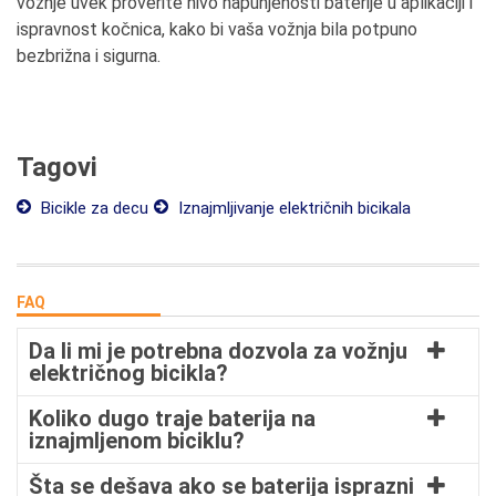
vožnje uvek proverite nivo napunjenosti baterije u aplikaciji i
ispravnost kočnica, kako bi vaša vožnja bila potpuno
bezbrižna i sigurna.
Tagovi
Bicikle za decu
Iznajmljivanje električnih bicikala
FAQ
Da li mi je potrebna dozvola za vožnju
električnog bicikla?
Koliko dugo traje baterija na
iznajmljenom biciklu?
Šta se dešava ako se baterija isprazni