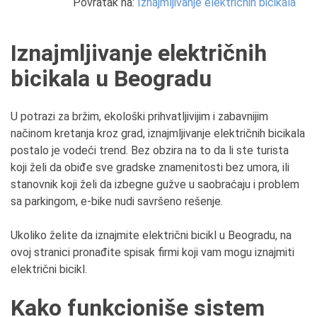
Povratak na:
Iznajmljivanje električnih bicikala
Iznajmljivanje električnih
bicikala u Beogradu
U potrazi za bržim, ekološki prihvatljivijim i zabavnijim
načinom kretanja kroz grad, iznajmljivanje električnih bicikala
postalo je vodeći trend. Bez obzira na to da li ste turista
koji želi da obiđe sve gradske znamenitosti bez umora, ili
stanovnik koji želi da izbegne gužve u saobraćaju i problem
sa parkingom, e-bike nudi savršeno rešenje.
Ukoliko želite da iznajmite električni bicikl u Beogradu, na
ovoj stranici pronađite spisak firmi koji vam mogu iznajmiti
električni bicikl.
Kako funkcioniše sistem