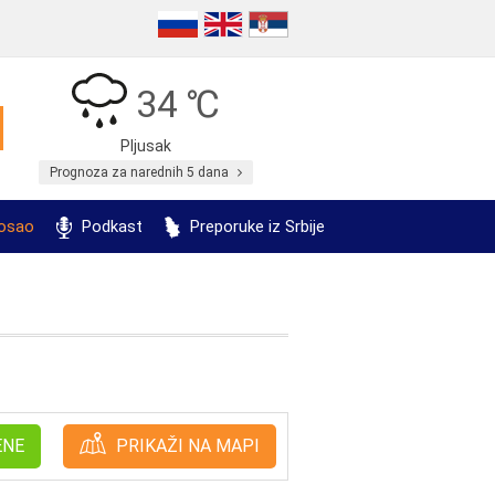
34 ℃
Pljusak
Prognoza za narednih 5 dana
posao
Podkast
Preporuke iz Srbije
ENE
PRIKAŽI NA MAPI