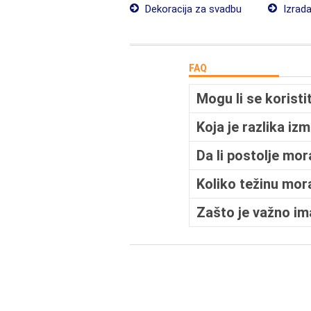
Dekoracija za svadbu
Izrada
FAQ
Mogu li se koristi
Koja je razlika iz
Da li postolje mo
Koliko težinu mora
Zašto je važno ima