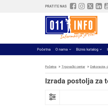
PRATITE NAS
Početna
O nama
Biznis katalog
Početna
Trgovački centar
Dekoracije, 
Izrada postolja za 