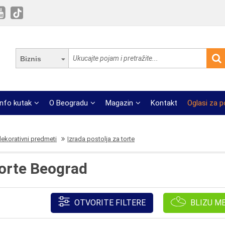
Biznis
Info kutak
O Beogradu
Magazin
Kontakt
Oglasi za 
dekorativni predmeti
Izrada postolja za torte
torte Beograd
OTVORITE FILTERE
BLIZU M