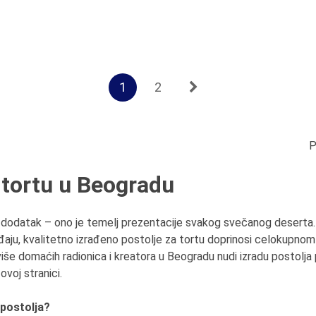
1
2
P
a tortu u Beogradu
n dodatak – ono je temelj prezentacije svakog svečanog deserta. 
đaju, kvalitetno izrađeno postolje za tortu doprinosi celokupnom 
više domaćih radionica i kreatora u Beogradu nudi izradu postolja p
ovoj stranici.
 postolja?