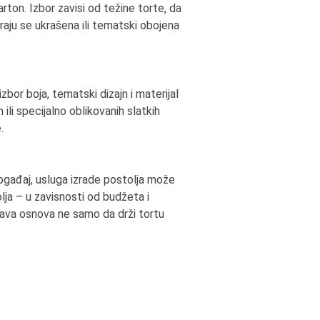
arton. Izbor zavisi od težine torte, da
iraju se ukrašena ili tematski obojena
bor boja, tematski dizajn i materijal
 ili specijalno oblikovanih slatkih
.
 događaj, usluga izrade postolja može
lja – u zavisnosti od budžeta i
Prava osnova ne samo da drži tortu