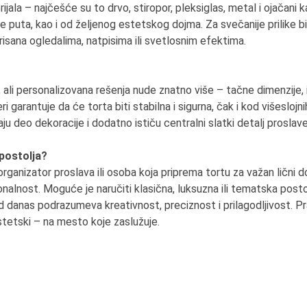
rijala – najčešće su to drvo, stiropor, pleksiglas, metal i ojačani k
više puta, kao i od željenog estetskog dojma. Za svečanije prilike b
isana ogledalima, natpisima ili svetlosnim efektima.
ali personalizovana rešenja nude znatno više – tačne dimenzije, iz
i garantuje da će torta biti stabilna i sigurna, čak i kod višeslojnih
ju deo dekoracije i dodatno ističu centralni slatki detalj proslave
postolja?
 organizator proslava ili osoba koja priprema tortu za važan lični
ionalnost. Moguće je naručiti klasična, luksuzna ili tematska posto
ad danas podrazumeva kreativnost, preciznost i prilagodljivost. 
stetski – na mesto koje zaslužuje.