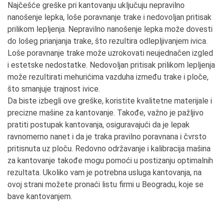
Najčešće greške pri kantovanju uključuju nepravilno
nanošenje lepka, loše poravnanje trake i nedovoljan pritisak
prilikom lepljenja. Nepravilno nanošenje lepka može dovesti
do lošeg prianjanja trake, što rezultira odlepljivanjem ivica.
Loše poravnanje trake može uzrokovati neujednačen izgled
i estetske nedostatke. Nedovoljan pritisak prilikom lepljenja
može rezultirati mehurićima vazduha između trake i ploče,
što smanjuje trajnost ivice.
Da biste izbegli ove greške, koristite kvalitetne materijale i
precizne mašine za kantovanje. Takođe, važno je pažljivo
pratiti postupak kantovanja, osiguravajući da je lepak
ravnomerno nanet i da je traka pravilno poravnana i čvrsto
pritisnuta uz ploču. Redovno održavanje i kalibracija mašina
za kantovanje takođe mogu pomoći u postizanju optimalnih
rezultata. Ukoliko vam je potrebna usluga kantovanja, na
ovoj strani možete pronaći listu firmi u Beogradu, koje se
bave kantovanjem.