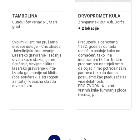
TAMBOLINA
DRVOPROMET KULA
Gundulićev venac 61, Stari
Zrenjaninski put 43b, Borča
grad
+ 2 lokacije
Svojim klijentima pružamo
Preduzeće je osnovano
sledeće usluge: - Cnc obrada
1992. godine i od tada
- krivolinijsko kantovanje-
uspešno posluje kako na
Lasersko graviranje i sečenje
domaćem, tako i na
drveta kože stakla, gume-
inostranom tžištu. Našim
Senčenje, savijanje klirita i
programom nastojali smo
lasersko graviranje klirita-
da objedinimo potrebe naših
Izrada galanterije od klirita
partnera tako da danas
(poslastičarski alati i toperi
poslujemo kao preduzeće sa
za torte)- Klasična obrada
više delatnosti.
drveta i izra...
PROIZVODNJA: - vrata-
vratnih krila- furniranje ploca
(iverica, p...