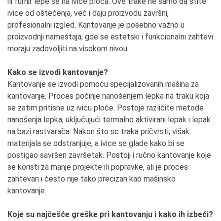
ili furnir lepe se na ivice ploča. Ove trake ne samo da štite
ivice od oštećenja, već i daju proizvodu završni,
profesionalni izgled. Kantovanje je posebno važno u
proizvodnji nameštaja, gde se estetski i funkcionalni zahtevi
moraju zadovoljiti na visokom nivou.
Kako se izvodi kantovanje?
Kantovanje se izvodi pomoću specijalizovanih mašina za
kantovanje. Proces počinje nanošenjem lepka na traku koja
se zatim pritisne uz ivicu ploče. Postoje različite metode
nanošenja lepka, uključujući termalno aktivirani lepak i lepak
na bazi rastvarača. Nakon što se traka pričvrsti, višak
materijala se odstranjuje, a ivice se glade kako bi se
postigao savršen završetak. Postoji i ručno kantovanje koje
se koristi za manje projekte ili popravke, ali je proces
zahtevan i često nije tako precizan kao mašinsko
kantovanje.
Koje su najčešće greške pri kantovanju i kako ih izbeći?