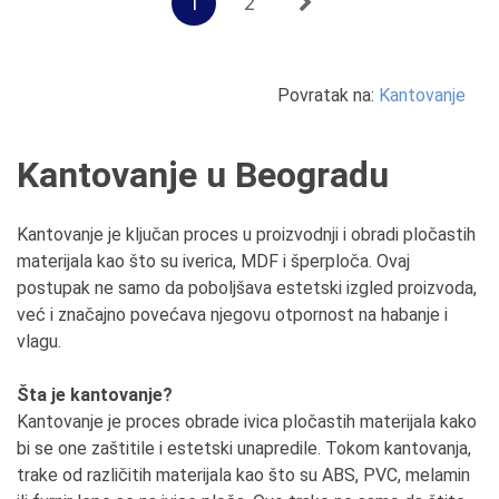
1
2
Povratak na:
Kantovanje
Kantovanje u Beogradu
Kantovanje je ključan proces u proizvodnji i obradi pločastih
materijala kao što su iverica, MDF i šperploča. Ovaj
postupak ne samo da poboljšava estetski izgled proizvoda,
već i značajno povećava njegovu otpornost na habanje i
vlagu.
Šta je kantovanje?
Kantovanje je proces obrade ivica pločastih materijala kako
bi se one zaštitile i estetski unapredile. Tokom kantovanja,
trake od različitih materijala kao što su ABS, PVC, melamin