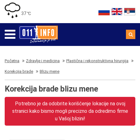
37 ℃
Početna
Zdravlje i medicina
Plastična i rekonstruktivna hirurgija
Korekcija brade
Blizu mene
Korekcija brade blizu mene
Potrebno je da odobrite korišćenje lokacije na ovoj
stranici kako bismo mogli precizno da odredimo firme
u Vašoj blizini!