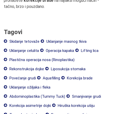
pronađete
korekcije brade
na najlakši mogući način -
tačno, brzo i pouzdano.
Tagovi
Skidanje tetovaže
Uklanjanje masnog tkiva
Uklanjanje celulita
Operacija kapaka
Lifting lica
Plastična operacija nosa (Rinoplastika)
Rekonstrukcija dojke
Liposukcija stomaka
Povećanje grudi
Aquafilling
Korekcija brade
Uklanjanje ožiljaka i fleka
Abdominoplastika (Tummy Tuck)
Smanjivanje grudi
Korekcija asimetrije dojki
Hiruška korekcija ušiju