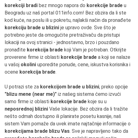
korekciji bradi
bez mnogo napora do
korekcije brade
u
Beogradu uz naš portal 011info.com! Bez obzira da li ste
kod kuće, na poslu ili u pokretu, najlakši način da pronađete
korekciju brade u blizini
je upravo ovde. Sve što je
potrebno jeste da omogućite pretraživaču da pristupi
lokaciji na ovoj stranici - jednostavno, brzo i pouzdano
pronađite
korekcija brade
koji Vam je potreban. Otkrijte
proverene firme iz oblasti
korekcije brade
a koji se nalaze
u vašoj
okolini
uporedite ponude, cene, iskustva korisnika i
ocene
korekcija brade
.
U potrazi ste za
korekcijom brade u blizini
, preko opcije
"blizu mene (near me)"
iz našeg sistema ćemo izvući
samo firme iz oblasti
korekcije brade
koje su u
neposrednoj blizini
Vaše lokacije. Bez obzira da li tražite
nešto odmah dostupno ili planirate posetu kasnije, naš
sistem Vam pomaže da uvek imate najtačnije informacije o
korekcijama brade blizu Vas
. Sve je napravljeno tako da