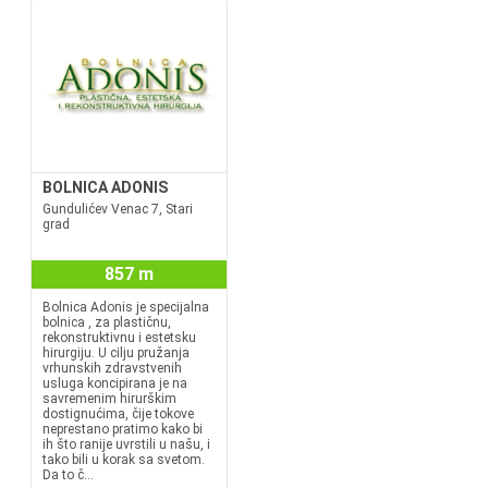
BOLNICA ADONIS
Gundulićev Venac 7, Stari
grad
857 m
Bolnica Adonis je specijalna
bolnica , za plastičnu,
rekonstruktivnu i estetsku
hirurgiju. U cilju pružanja
vrhunskih zdravstvenih
usluga koncipirana je na
savremenim hirurškim
dostignućima, čije tokove
neprestano pratimo kako bi
ih što ranije uvrstili u našu, i
tako bili u korak sa svetom.
Da to č...