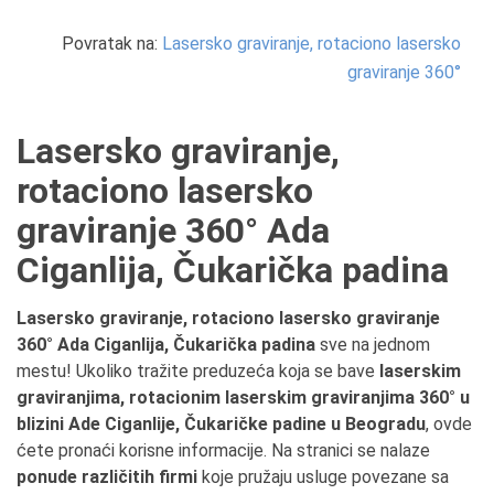
Povratak na:
Lasersko graviranje, rotaciono lasersko
graviranje 360°
Lasersko graviranje,
rotaciono lasersko
graviranje 360° Ada
Ciganlija, Čukarička padina
Lasersko graviranje, rotaciono lasersko graviranje
360° Ada Ciganlija, Čukarička padina
sve na jednom
mestu! Ukoliko tražite preduzeća koja se bave
laserskim
graviranjima, rotacionim laserskim graviranjima 360° u
blizini Ade Ciganlije, Čukaričke padine u Beogradu
, ovde
ćete pronaći korisne informacije. Na stranici se nalaze
ponude različitih firmi
koje pružaju usluge povezane sa