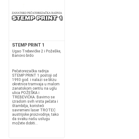
STEMP PRINT 1
Ugao Trebevićke 2 i Požeške,
Banovo brdo
Pečatorezačka radnja
STEMP PRINT 1 postoji od
1993 god. i nalazi se blizu
okretnice tramvaja u malom
zanatskom centru na uglu
ulica POŽEŠKA i
TREBEVIĆKA. Bavimo se
izradom svih vrsta pečata i
štambilja, koristeći
savremeni laser TROTEC
austrijske proizvodnje, tako
da svaku našu uslugu
možete dobiti...