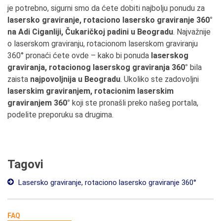
je potrebno, sigurni smo da ćete dobiti najbolju ponudu za
lasersko graviranje, rotaciono lasersko graviranje 360°
na Adi Ciganliji, Čukaričkoj padini u Beogradu
. Najvažnije
o laserskom graviranju, rotacionom laserskom graviranju
360° pronaći ćete ovde – kako bi ponuda
laserskog
graviranja, rotacionog laserskog graviranja 360°
bila
zaista
najpovoljnija u Beogradu
. Ukoliko ste zadovoljni
laserskim graviranjem, rotacionim laserskim
graviranjem 360°
koji ste pronašli preko našeg portala,
podelite preporuku sa drugima.
Tagovi
Lasersko graviranje, rotaciono lasersko graviranje 360°
FAQ