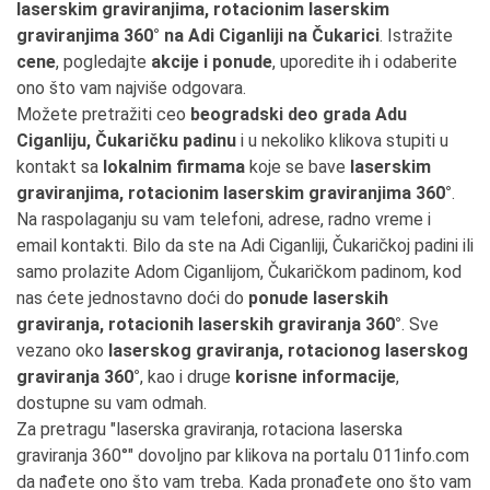
laserskim graviranjima, rotacionim laserskim
graviranjima 360° na Adi Ciganliji na Čukarici
. Istražite
cene
, pogledajte
akcije i ponude
, uporedite ih i odaberite
ono što vam najviše odgovara.
Možete pretražiti ceo
beogradski deo grada Adu
Ciganliju, Čukaričku padinu
i u nekoliko klikova stupiti u
kontakt sa
lokalnim firmama
koje se bave
laserskim
graviranjima, rotacionim laserskim graviranjima 360°
.
Na raspolaganju su vam telefoni, adrese, radno vreme i
email kontakti. Bilo da ste na Adi Ciganliji, Čukaričkoj padini ili
samo prolazite Adom Ciganlijom, Čukaričkom padinom, kod
nas ćete jednostavno doći do
ponude laserskih
graviranja, rotacionih laserskih graviranja 360°
. Sve
vezano oko
laserskog graviranja, rotacionog laserskog
graviranja 360°
, kao i druge
korisne informacije
,
dostupne su vam odmah.
Za pretragu "laserska graviranja, rotaciona laserska
graviranja 360°" dovoljno par klikova na portalu 011info.com
da nađete ono što vam treba. Kada pronađete ono što vam