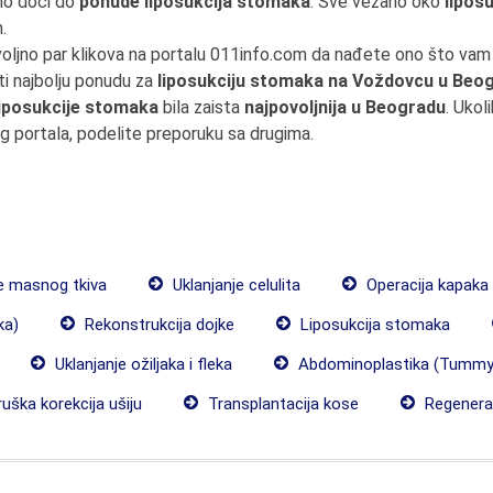
no doći do
ponude liposukcija stomaka
. Sve vezano oko
lipos
.
voljno par klikova na portalu 011info.com da nađete ono što va
ti najbolju ponudu za
liposukciju stomaka na Voždovcu u Beo
liposukcije stomaka
bila zaista
najpovoljnija u Beogradu
. Ukol
eg portala, podelite preporuku sa drugima.
e masnog tkiva
Uklanjanje celulita
Operacija kapaka
ka)
Rekonstrukcija dojke
Liposukcija stomaka
Uklanjanje ožiljaka i fleka
Abdominoplastika (Tummy
uška korekcija ušiju
Transplantacija kose
Regenerat