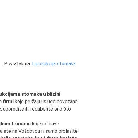
Povratak na:
Liposukcija stomaka
ukcijama stomaka u blizini
h firmi
koje pružaju usluge povezane
e
, uporedite ih i odaberite ono što
alnim firmama
koje se bave
da ste na Voždovcu ili samo prolazite