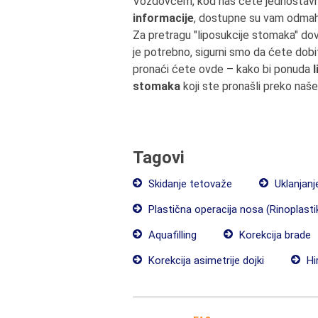
Voždovcem, kod nas ćete jednostav
informacije
, dostupne su vam odmah
Za pretragu "liposukcije stomaka" do
je potrebno, sigurni smo da ćete dobi
pronaći ćete ovde – kako bi ponuda
stomaka
koji ste pronašli preko naš
Tagovi
Skidanje tetovaže
Uklanjanj
Plastična operacija nosa (Rinoplasti
Aquafilling
Korekcija brade
Korekcija asimetrije dojki
Hir