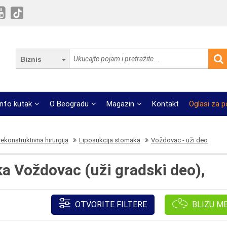
Biznis
Info kutak
O Beogradu
Magazin
Kontakt
Oglasi za 
 rekonstruktivna hirurgija
Liposukcija stomaka
Voždovac - uži deo
a Voždovac (uži gradski deo),
OTVORITE FILTERE
BLIZU M