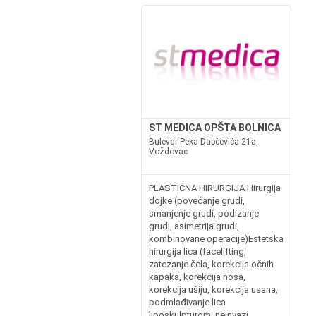
ST MEDICA OPŠTA BOLNICA
Bulevar Peka Dapčevića 21a,
Voždovac
PLASTIČNA HIRURGIJA Hirurgija
dojke (povećanje grudi,
smanjenje grudi, podizanje
grudi, asimetrija grudi,
kombinovane operacije)Estetska
hirurgija lica (facelifting,
zatezanje čela, korekcija očnih
kapaka, korekcija nosa,
korekcija ušiju, korekcija usana,
podmlađivanje lica
liposkulpturom, neinvazi...