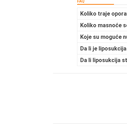
FAQ
Koliko traje opor
Koliko masnoće s
Koje su moguće nu
Da li je liposukci
Da li liposukcija 