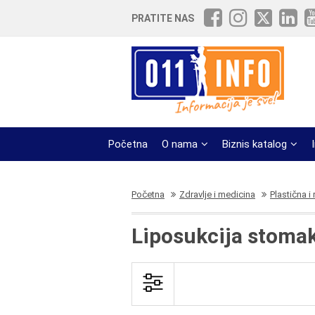
PRATITE NAS
Početna
O nama
Biznis katalog
Početna
Zdravlje i medicina
Plastična i
Liposukcija stomak