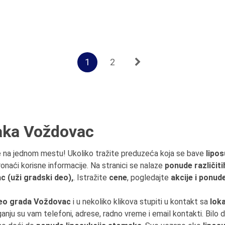
1
2
aka Voždovac
 na jednom mestu! Ukoliko tražite preduzeća koja se bave
lipos
onaći korisne informacije. Na stranici se nalaze
ponude različiti
 (uži gradski deo),
. Istražite
cene
, pogledajte
akcije i ponud
eo grada Voždovac
i u nekoliko klikova stupiti u kontakt sa
lok
ganju su vam telefoni, adrese, radno vreme i email kontakti. Bilo 