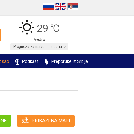
29 ℃
Vedro
Prognoza za narednih 5 dana
posao
Podkast
Preporuke iz Srbije
ENE
PRIKAŽI NA MAPI