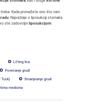
ukcije stomaka
, kao i druge
korisne
m treba. Kada pronađete ono što vam
gradu
. Najvažnije o liposukciji stomaka
iko ste zadovoljni
liposukcijom
Lifting lica
Povećanje grudi
 Tuck)
Smanjivanje grudi
ivna medicina