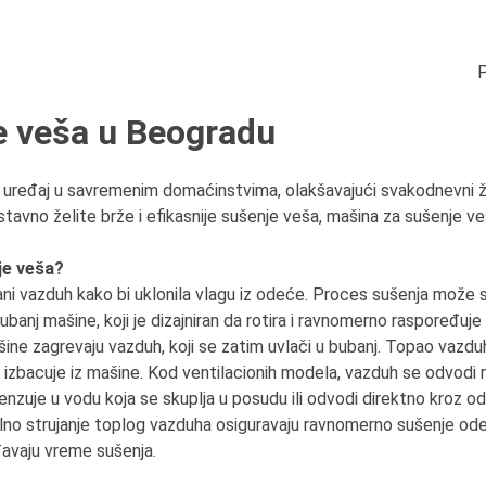
P
e veša u Beogradu
uređaj u savremenim domaćinstvima, olakšavajući svakodnevni ži
ostavno želite brže i efikasnije sušenje veša, mašina za sušenje ve
je veša?
ni vazduh kako bi uklonila vlagu iz odeće. Proces sušenja može se
ubanj mašine, koji je dizajniran da rotira i ravnomerno raspoređuje
ašine zagrevaju vazduh, koji se zatim uvlači u bubanj. Topao vazdu
izbacuje iz mašine. Kod ventilacionih modela, vazduh se odvodi n
zuje u vodu koja se skuplja u posudu ili odvodi direktno kroz o
stalno strujanje toplog vazduha osiguravaju ravnomerno sušenje od
đavaju vreme sušenja.