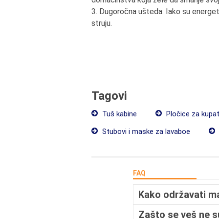
3. Dugoročna ušteda: Iako su energet
struju.
Tagovi
Tuš kabine
Pločice za kupat
Stubovi i maske za lavaboe
FAQ
Kako održavati m
Zašto se veš ne 