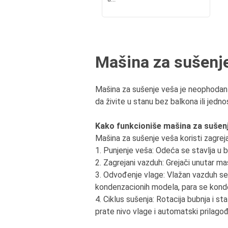
Mašina za sušenj
Mašina za sušenje veša je neophodan 
da živite u stanu bez balkona ili jedn
Kako funkcioniše mašina za sušen
Mašina za sušenje veša koristi zagreja
1. Punjenje veša: Odeća se stavlja u b
2. Zagrejani vazduh: Grejači unutar m
3. Odvođenje vlage: Vlažan vazduh se 
kondenzacionih modela, para se konden
4. Ciklus sušenja: Rotacija bubnja i 
prate nivo vlage i automatski prilago