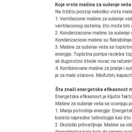
Koje vrste mašina za sušenje veša
Na tržištu postoji nekoliko vrsta maš
1. Ventilacione mašine za sušenje veš
ventilacionog sistema, što može biti o
2. Kondenzacione mašine za sušenje v
Kondenzacione mašine su fleksibilnije z
3. Mašine za sušenje veša sa toplotn
energije. Toplotna pumpa reciklira to
ali dugoročno štede novac na računima
4. Kombinovane mašine za pranje i suše
je za male stanove. Međutim, kapacite
Šta znači energetska efikasnost 
Energetska efikasnost je ključni fakto
Mašine za sušenje veša se ocenjuju p
1. Manja potrošnja energije: Energets
koriste napredne tehnologije kao što
2. Ekološki prihvatljivije: Mašine sa 
domaćinstva koja žele da smanje svoj 