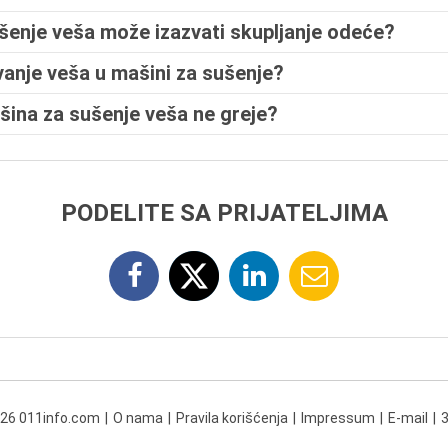
ušenje veša može izazvati skupljanje odeće?
vanje veša u mašini za sušenje?
ašina za sušenje veša ne greje?
PODELITE SA PRIJATELJIMA
026 011info.com
O nama
Pravila korišćenja
Impressum
E-mail