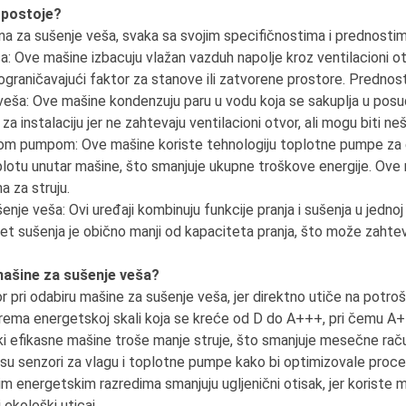
 postoje?
ina za sušenje veša, svaka sa svojim specifičnostima i prednostim
a: Ove mašine izbacuju vlažan vazduh napolje kroz ventilacioni otv
graničavajući faktor za stanove ili zatvorene prostore. Prednost 
eša: Ove mašine kondenzuju paru u vodu koja se sakuplja u posud
a instalaciju jer ne zahtevaju ventilacioni otvor, ali mogu biti ne
om pumpom: Ove mašine koriste tehnologiju toplotne pumpe za ef
plotu unutar mašine, što smanjuje ukupne troškove energije. Ove 
 za struju.
nje veša: Ovi uređaji kombinuju funkcije pranja i sušenja u jednoj 
t sušenja je obično manji od kapaciteta pranja, što može zahteva
mašine za sušenje veša?
r pri odabiru mašine za sušenje veša, jer direktno utiče na potrošn
rema energetskoj skali koja se kreće od D do A+++, pri čemu A++
ki efikasne mašine troše manje struje, što smanjuje mesečne rač
 su senzori za vlagu i toplotne pumpe kako bi optimizovale proce
višim energetskim razredima smanjuju ugljenični otisak, jer korist
ekološki uticaj.