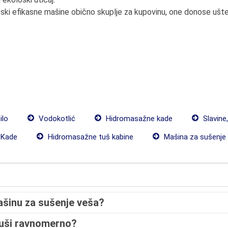
ski efikasne mašine obično skuplje za kupovinu, one donose ušt
ilo
Vodokotlić
Hidromasažne kade
Slavine
Kade
Hidromasažne tuš kabine
Mašina za sušenje
ašinu za sušenje veša?
suši ravnomerno?