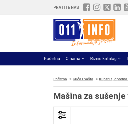
PRATITE NAS
Početna
O nama
Biznis katalog
Početna
Kuća i bašta
Kupatila, oprema 
Mašina za sušenje