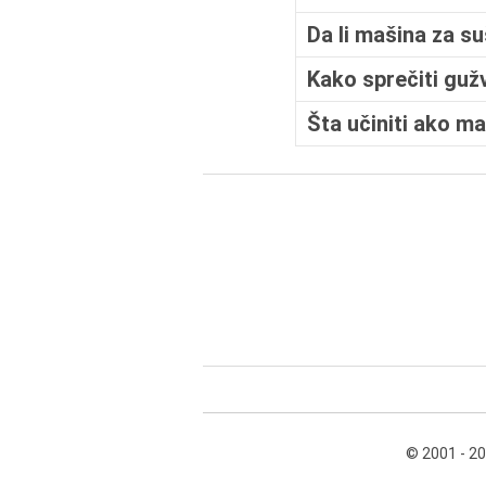
Da li mašina za s
Kako sprečiti guž
Šta učiniti ako m
© 2001 - 2