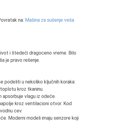
ovratak na:
Mašina za sušenje veša
vot i štedeći dragoceno vreme. Bilo
ša je pravo rešenje.
 podeliti u nekoliko ključnih koraka:
 toplotu kroz tkaninu.
h apsorbuje vlagu iz odeće.
apolje kroz ventilacioni otvor. Kod
dvodnu cev.
eće. Moderni modeli imaju senzore koji