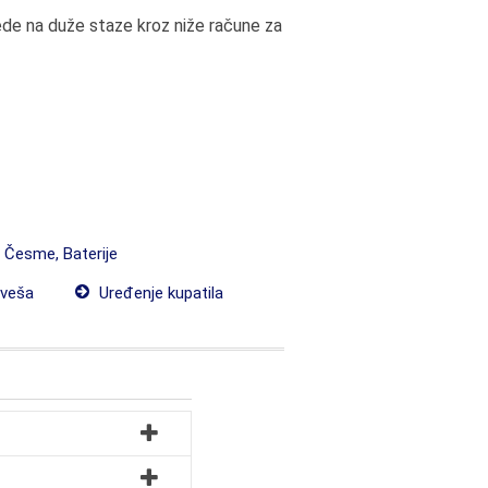
ede na duže staze kroz niže račune za
, Česme, Baterije
 veša
Uređenje kupatila