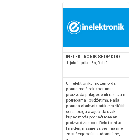
INELEKTRONIK SHOP DOO
4. jula 1. prilaz 5a, Boleč
U Inelektroniku možemo da
ponudimo širok asortiman
proizvoda prilagođenih različitim
potrebama i budžetima. Naša
ponuda obuhvata artikle različitih
cena, osiguravajući da svaki
kupac može pronaći idealan
proizvod za sebe. Bela tehnika:
Frižideri, mašine za veš, mašine
za sušenje veša, sudomašine,
a...