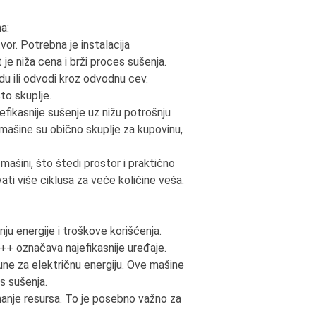
a:
or. Potrebna je instalacija
je niža cena i brži proces sušenja.
u ili odvodi kroz odvodnu cev.
što skuplje.
ikasnije sušenje uz nižu potrošnju
mašine su obično skuplje za kupovinu,
mašini, što štedi prostor i praktično
ti više ciklusa za veće količine veša.
ju energije i troškove korišćenja.
+ označava najefikasnije uređaje.
une za električnu energiju. Ove mašine
s sušenja.
e manje resursa. To je posebno važno za