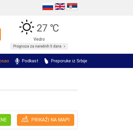
27 ℃
Vedro
Prognoza za narednih 5 dana
posao
Podkast
Preporuke iz Srbije
ENE
PRIKAŽI NA MAPI