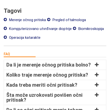
Tagovi
Merenje očnog pritiska
Pregled oftalmologa
Kompjuterizovano utvrđivanje dioptrije
Biomikroskopija
Operacija katarakte
FAQ
Da li je merenje očnog pritiska bolno?
Koliko traje merenje očnog pritiska?
Kada treba meriti očni pritisak?
Šta može uzrokovati povišen očni
pritisak?