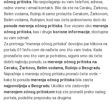
očnog pritiska
. Na raspolaganju su vam telefoni, adrese,
radno vreme i email kontakti. Bilo da ste na Ceraku, Žarkovu,
Belim vodama, Rušnju ili samo prolazite Cerakom, Žarkovom,
Belim vodama, Rušnjem, kod nas ćete jednostavno doći do
ponude merenja očnog pritiska
. Sve vezano oko
merenja
očnog pritiska
, kao i druge
korisne informacije
, dostupne
su vam odmah.
Za pretragu "merenja očnog pritiska" dovoljno par klikova na
portalu 011info.com da nađete ono što vam treba. Kada
pronađete ono što vam je potrebno, sigurni smo da ćete
dobiti najbolju ponudu za
merenje očnog pritiska na
Ceraku, Žarkovu, Belim vodama, Rušnju u Beogradu
.
Najvažnije o merenju očnog pritisku pronaći ćete ovde –
kako bi ponuda
merenja očnog pritiska
bila zaista
najpovoljnija u Beogradu
. Ukoliko ste zadovoljni
merenjem očnog pritiskom
koji ste pronašli preko našeg
portala, podelite preporuku sa drugima.