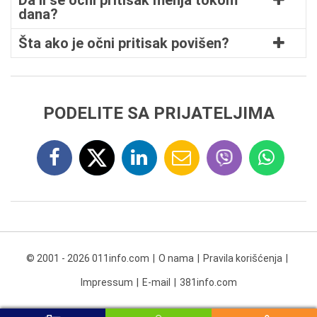
Da li se očni pritisak menja tokom
dana?
Šta ako je očni pritisak povišen?
PODELITE SA PRIJATELJIMA
© 2001 - 2026 011info.com
O nama
Pravila korišćenja
Impressum
E-mail
381info.com