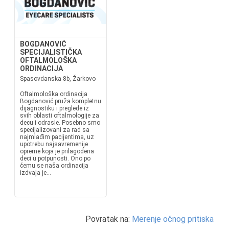
BOGDANOVIĆ
SPECIJALISTIČKA
OFTALMOLOŠKA
ORDINACIJA
Spasovdanska 8b, Žarkovo
Oftalmološka ordinacija
Bogdanović pruža kompletnu
dijagnostiku i preglede iz
svih oblasti oftalmologije za
decu i odrasle. Posebno smo
specijalizovani za rad sa
najmlađim pacijentima, uz
upotrebu najsavremenije
opreme koja je prilagođena
deci u potpunosti. Ono po
čemu se naša ordinacija
izdvaja je...
Povratak na:
Merenje očnog pritiska