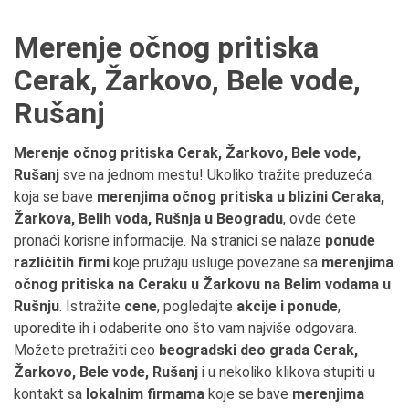
Merenје očnog pritiska
Cerak, Žarkovo, Bele vode,
Rušanj
Merenje očnog pritiska Cerak, Žarkovo, Bele vode,
Rušanj
sve na jednom mestu! Ukoliko tražite preduzeća
koja se bave
merenjima očnog pritiska u blizini Ceraka,
Žarkova, Belih voda, Rušnja u Beogradu
, ovde ćete
pronaći korisne informacije. Na stranici se nalaze
ponude
različitih firmi
koje pružaju usluge povezane sa
merenjima
očnog pritiska na Ceraku u Žarkovu na Belim vodama u
Rušnju
. Istražite
cene
, pogledajte
akcije i ponude
,
uporedite ih i odaberite ono što vam najviše odgovara.
Možete pretražiti ceo
beogradski deo grada Cerak,
Žarkovo, Bele vode, Rušanj
i u nekoliko klikova stupiti u
kontakt sa
lokalnim firmama
koje se bave
merenjima