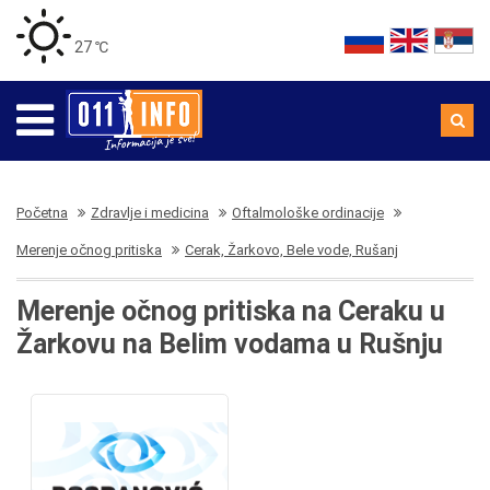
27 ℃
Početna
Zdravlje i medicina
Oftalmološke ordinacije
Merenje očnog pritiska
Cerak, Žarkovo, Bele vode, Rušanj
Merenje očnog pritiska na Ceraku u
Žarkovu na Belim vodama u Rušnju