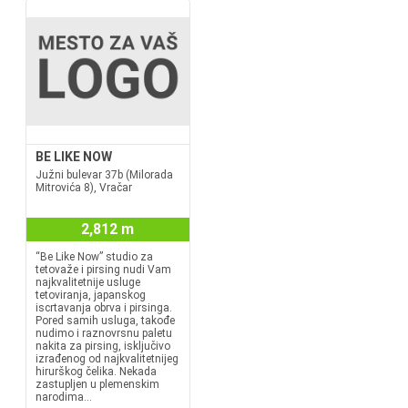
BE LIKE NOW
Južni bulevar 37b (Milorada
Mitrovića 8), Vračar
2,812 m
“Be Like Now” studio za
tetovaže i pirsing nudi Vam
najkvalitetnije usluge
tetoviranja, japanskog
iscrtavanja obrva i pirsinga.
Pored samih usluga, takođe
nudimo i raznovrsnu paletu
nakita za pirsing, isključivo
izrađenog od najkvalitetnijeg
hirurškog čelika. Nekada
zastupljen u plemenskim
narodima...