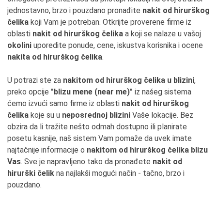
jednostavno, brzo i pouzdano pronađite
nakit od hirurškog
čelika
koji Vam je potreban. Otkrijte proverene firme iz
oblasti
nakit od hirurškog čelika
a koji se nalaze u vašoj
okolini
uporedite ponude, cene, iskustva korisnika i ocene
nakita od hirurškog čelika
.
U potrazi ste za
nakitom od hirurškog čelika u blizini
,
preko opcije
"blizu mene (near me)"
iz našeg sistema
ćemo izvući samo firme iz oblasti
nakit od hirurškog
čelika
koje su u
neposrednoj blizini
Vaše lokacije. Bez
obzira da li tražite nešto odmah dostupno ili planirate
posetu kasnije, naš sistem Vam pomaže da uvek imate
najtačnije informacije o
nakitom od hirurškog čelika blizu
Vas
. Sve je napravljeno tako da pronađete
nakit od
hirurški čelik
na najlakši mogući način - tačno, brzo i
pouzdano.