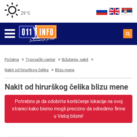
29 ℃
Početna
Trgovački centar
Bižuterija, nakit
Nakit od hirurškog čelika
Blizu mene
Nakit od hirurškog čelika blizu mene
Potrebno je da odobrite korišćenje lokacije na ovoj
stranici kako bismo mogli precizno da odredimo firme
u Vašoj blizini!