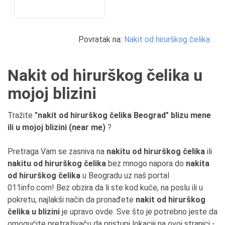
Povratak na:
Nakit od hirurškog čelika
Nakit od hirurškog čelika u
mojoj blizini
Tražite
"nakit od hirurškog čelika Beograd" blizu mene
ili u mojoj blizini (near me)
?
Pretraga Vam se zasniva na
nakitu od hirurškog čelika
ili
nakitu od hirurškog čelika
bez mnogo napora do
nakita
od hirurškog čelika
u Beogradu uz naš portal
011info.com! Bez obzira da li ste kod kuće, na poslu ili u
pokretu, najlakši način da pronađete
nakit od hirurškog
čelika u blizini
je upravo ovde. Sve što je potrebno jeste da
omogućite pretraživaču da pristupi lokaciji na ovoj stranici -