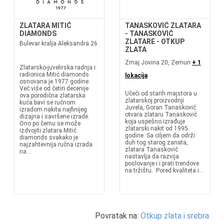
ZLATARA MITIĆ
TANASKOVIĆ ZLATARA
DIAMONDS
- TANASKOVIĆ
ZLATARE - OTKUP
Bulevar kralja Aleksandra 26
ZLATA
Zmaj Jovina 20, Zemun
+ 1
Zlatarsko-juvelirska radnja i
radionica Mitić diamonds
lokacija
osnovana je 1977 godine.
Već više od četiri decenije
Učeći od starih majstora u
ova porodična zlatarska
zlatarskoj proizvodnji
kuća bavi se ručnom
Juvela, Goran Tanasković
izradom nakita najfinijeg
otvara zlataru Tanasković
dizajna i savršene izrade.
koja uspešno izrađuje
Ono po čemu se može
zlatarski nakit od 1995.
izdvojiti zlatara Mitić
godine. Sa ciljem da održi
diamonds svakako je
duh tog starog zanata,
najzahtevnija ručna izrada
zlatara Tanasković
na...
nastavlja da razvija
poslovanje i i prati trendove
na tržištu. Pored kvaliteta i...
Povratak na:
Otkup zlata i srebra