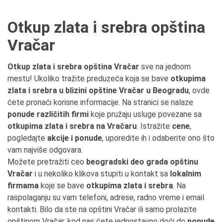
Otkup zlata i srebra opština
Vračar
Otkup zlata i srebra opština Vračar
sve na jednom
mestu! Ukoliko tražite preduzeća koja se bave
otkupima
zlata i srebra u blizini opštine Vračar u Beogradu
, ovde
ćete pronaći korisne informacije. Na stranici se nalaze
ponude različitih firmi
koje pružaju usluge povezane sa
otkupima zlata i srebra na Vračaru
. Istražite
cene
,
pogledajte
akcije i ponude
, uporedite ih i odaberite ono što
vam najviše odgovara.
Možete pretražiti ceo
beogradski deo grada opštinu
Vračar
i u nekoliko klikova stupiti u kontakt sa
lokalnim
firmama
koje se bave
otkupima zlata i srebra
. Na
raspolaganju su vam telefoni, adrese, radno vreme i email
kontakti. Bilo da ste na opštini Vračar ili samo prolazite
opštinom Vračar, kod nas ćete jednostavno doći do
ponude