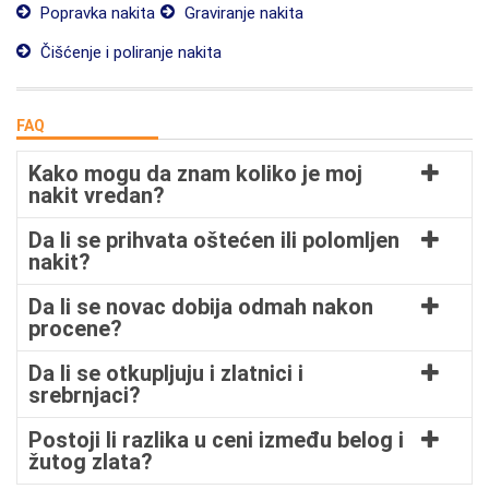
Popravka nakita
Graviranje nakita
Čišćenje i poliranje nakita
FAQ
Kako mogu da znam koliko je moj
nakit vredan?
Da li se prihvata oštećen ili polomljen
nakit?
Da li se novac dobija odmah nakon
procene?
Da li se otkupljuju i zlatnici i
srebrnjaci?
Postoji li razlika u ceni između belog i
žutog zlata?