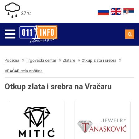
27 ℃
Početna
Trgovački centar
Zlatare
Otkup zlata i srebra
VRAČAR cela opština
Otkup zlata i srebra na Vračaru