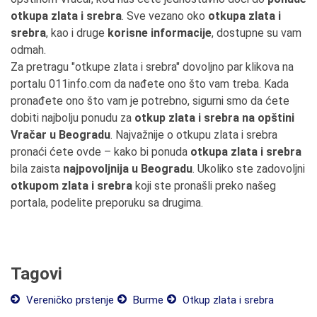
otkupa zlata i srebra
. Sve vezano oko
otkupa zlata i
srebra
, kao i druge
korisne informacije
, dostupne su vam
odmah.
Za pretragu "otkupe zlata i srebra" dovoljno par klikova na
portalu 011info.com da nađete ono što vam treba. Kada
pronađete ono što vam je potrebno, sigurni smo da ćete
dobiti najbolju ponudu za
otkup zlata i srebra na opštini
Vračar u Beogradu
. Najvažnije o otkupu zlata i srebra
pronaći ćete ovde – kako bi ponuda
otkupa zlata i srebra
bila zaista
najpovoljnija u Beogradu
. Ukoliko ste zadovoljni
otkupom zlata i srebra
koji ste pronašli preko našeg
portala, podelite preporuku sa drugima.
Tagovi
Vereničko prstenje
Burme
Otkup zlata i srebra