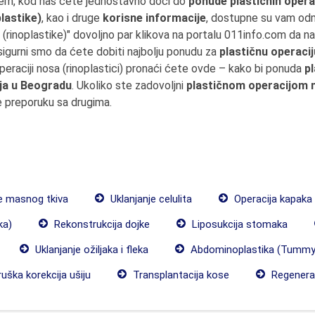
em, kod nas ćete jednostavno doći do
ponude plastičnih opera
lastike)
, kao i druge
korisne informacije
, dostupne su vam od
 (rinoplastike)" dovoljno par klikova na portalu 011info.com da 
igurni smo da ćete dobiti najbolju ponudu za
plastičnu operaci
 operaciji nosa (rinoplastici) pronaći ćete ovde – kako bi ponuda
p
ija u Beogradu
. Ukoliko ste zadovoljni
plastičnom operacijom 
e preporuku sa drugima.
e masnog tkiva
Uklanjanje celulita
Operacija kapaka
ka)
Rekonstrukcija dojke
Liposukcija stomaka
Uklanjanje ožiljaka i fleka
Abdominoplastika (Tummy
uška korekcija ušiju
Transplantacija kose
Regenerat