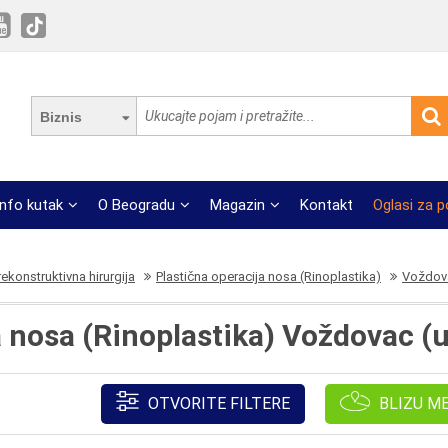
Biznis
Info kutak
O Beogradu
Magazin
Kontakt
Oglasi za 
 rekonstruktivna hirurgija
Plastična operacija nosa (Rinoplastika)
Voždova
 nosa (Rinoplastika) Voždovac (u
OTVORITE FILTERE
BLIZU M