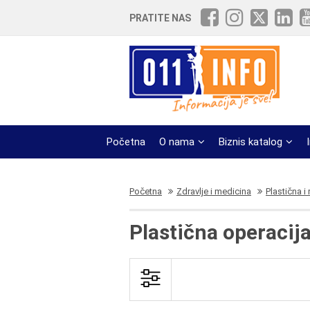
PRATITE NAS
Početna
O nama
Biznis katalog
Početna
Zdravlje i medicina
Plastična i
Plastična operacija