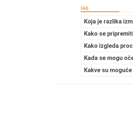
FAQ
Koja je razlika iz
Kako se pripremit
Kako izgleda proc
Kada se mogu očeki
Kakve su moguće k