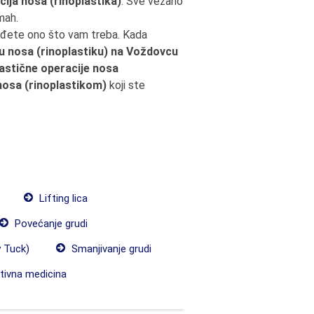
cija nosa (rinoplastika)
. Sve vezano
mah.
nađete ono što vam treba. Kada
ju nosa (rinoplastiku) na Voždovcu
lastične operacije nosa
nosa (rinoplastikom)
koji ste
Lifting lica
Povećanje grudi
 Tuck)
Smanjivanje grudi
ivna medicina