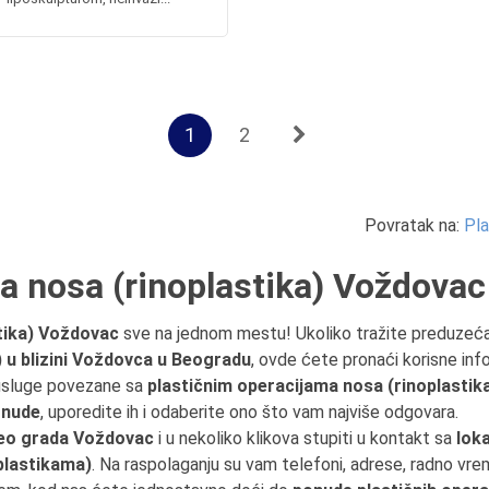
1
2
Povratak na:
Pla
ja nosa (rinoplastika) Voždovac
stika) Voždovac
sve na jednom mestu! Ukoliko tražite preduzeć
 u blizini Voždovca u Beogradu
, ovde ćete pronaći korisne info
 usluge povezane sa
plastičnim operacijama nosa (rinoplastik
onude
, uporedite ih i odaberite ono što vam najviše odgovara.
eo grada Voždovac
i u nekoliko klikova stupiti u kontakt sa
lok
plastikama)
. Na raspolaganju su vam telefoni, adrese, radno vrem