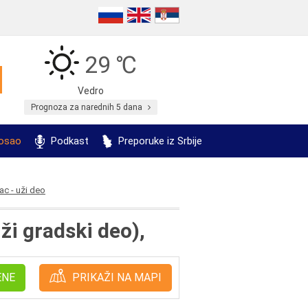
29 ℃
Vedro
Prognoza za narednih 5 dana
posao
Podkast
Preporuke iz Srbije
c - uži deo
ži gradski deo),
ENE
PRIKAŽI NA MAPI