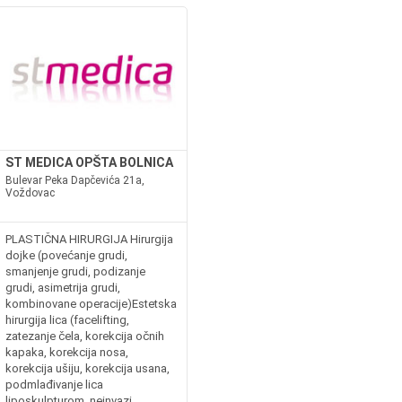
ST MEDICA OPŠTA BOLNICA
Bulevar Peka Dapčevića 21a,
Voždovac
PLASTIČNA HIRURGIJA Hirurgija
dojke (povećanje grudi,
smanjenje grudi, podizanje
grudi, asimetrija grudi,
kombinovane operacije)Estetska
hirurgija lica (facelifting,
zatezanje čela, korekcija očnih
kapaka, korekcija nosa,
korekcija ušiju, korekcija usana,
podmlađivanje lica
liposkulpturom, neinvazi...