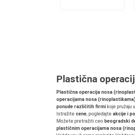
Plastična operaci
Plastična operacija nosa (rinopla
operacijama nosa (rinoplastikama)
ponude različitih firmi
koje pružaju
Istražite
cene
, pogledajte
akcije i p
Možete pretražiti ceo
beogradski d
plastičnim operacijama nosa (rino