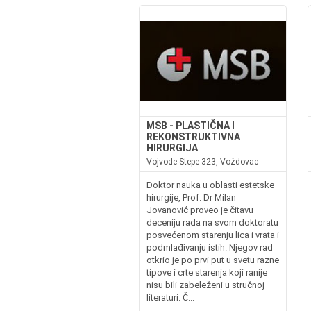
MSB - PLASTIČNA I
REKONSTRUKTIVNA
HIRURGIJA
Vojvode Stepe 323, Voždovac
Doktor nauka u oblasti estetske
hirurgije, Prof. Dr Milan
Jovanović proveo je čitavu
deceniju rada na svom doktoratu
posvećenom starenju lica i vrata i
podmlađivanju istih. Njegov rad
otkrio je po prvi put u svetu razne
tipove i crte starenja koji ranije
nisu bili zabeleženi u stručnoj
literaturi. Č...