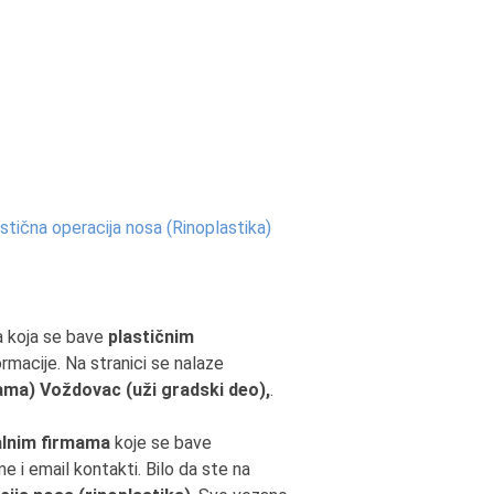
stična operacija nosa (Rinoplastika)
a koja se bave
plastičnim
rmacije. Na stranici se nalaze
ama) Voždovac (uži gradski deo),
.
alnim firmama
koje se bave
e i email kontakti. Bilo da ste na