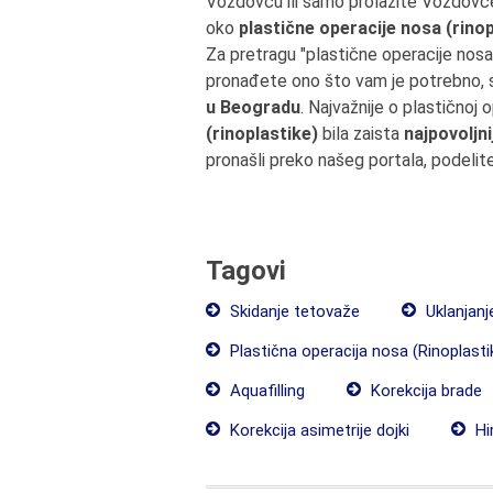
Voždovcu ili samo prolazite Voždovc
oko
plastične operacije nosa (rinop
Za pretragu "plastične operacije nosa
pronađete ono što vam je potrebno, s
u Beogradu
. Najvažnije o plastičnoj
(rinoplastike)
bila zaista
najpovoljn
pronašli preko našeg portala, podelit
Tagovi
Skidanje tetovaže
Uklanjanj
Plastična operacija nosa (Rinoplasti
Aquafilling
Korekcija brade
Korekcija asimetrije dojki
Hir