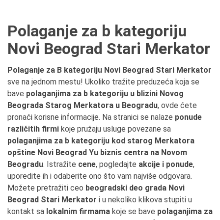
Polaganje za b kategoriju
Novi Beograd Stari Merkator
Polaganje za B kategoriju Novi Beograd Stari Merkator
sve na jednom mestu! Ukoliko tražite preduzeća koja se
bave
polaganjima za b kategoriju u blizini Novog
Beograda Starog Merkatora u Beogradu
, ovde ćete
pronaći korisne informacije. Na stranici se nalaze
ponude
različitih firmi
koje pružaju usluge povezane sa
polaganjima za b kategoriju kod starog Merkatora
opštine Novi Beograd Yu biznis centra na Novom
Beogradu
. Istražite
cene
, pogledajte
akcije i ponude
,
uporedite ih i odaberite ono što vam najviše odgovara.
Možete pretražiti ceo
beogradski deo grada Novi
Beograd Stari Merkator
i u nekoliko klikova stupiti u
kontakt sa
lokalnim firmama
koje se bave
polaganjima za