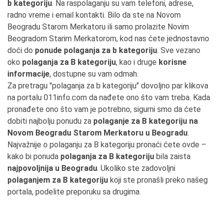
b kategoriju
. Na raspolaganju su vam telefoni, adrese,
radno vreme i email kontakti. Bilo da ste na Novom
Beogradu Starom Merkatoru ili samo prolazite Novim
Beogradom Starim Merkatorom, kod nas ćete jednostavno
doći do
ponude polaganja za b kategoriju
. Sve vezano
oko
polaganja za B kategoriju
, kao i druge
korisne
informacije
, dostupne su vam odmah.
Za pretragu "polaganja za b kategoriju" dovoljno par klikova
na portalu 011info.com da nađete ono što vam treba. Kada
pronađete ono što vam je potrebno, sigurni smo da ćete
dobiti najbolju ponudu za
polaganje za B kategoriju na
Novom Beogradu Starom Merkatoru u Beogradu
.
Najvažnije o polaganju za B kategoriju pronaći ćete ovde –
kako bi ponuda
polaganja za B kategoriju
bila zaista
najpovoljnija u Beogradu
. Ukoliko ste zadovoljni
polaganjem za B kategoriju
koji ste pronašli preko našeg
portala, podelite preporuku sa drugima.