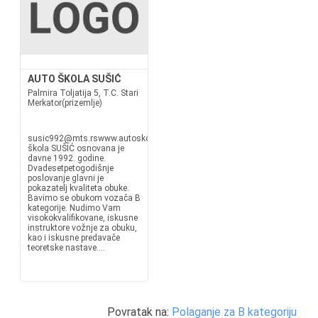
AUTO ŠKOLA SUŠIĆ
Palmira Toljatija 5, T.C. Stari
Merkator(prizemlje)
susic992@mts.rswww.autoskola.orgAuto
škola SUŠIĆ osnovana je
davne 1992. godine.
Dvadesetpetogodišnje
poslovanje glavni je
pokazatelj kvaliteta obuke.
Bavimo se obukom vozača B
kategorije. Nudimo Vam
visokokvalifikovane, iskusne
instruktore vožnje za obuku,
kao i iskusne predavače
teoretske nastave....
Povratak na:
Polaganje za B kategoriju