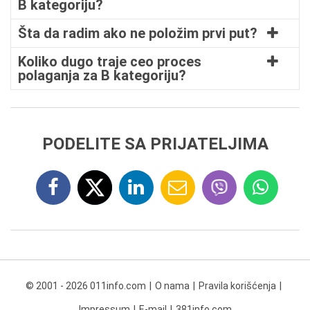
B kategoriju?
Šta da radim ako ne položim prvi put?
Koliko dugo traje ceo proces
polaganja za B kategoriju?
PODELITE SA PRIJATELJIMA
© 2001 - 2026 011info.com
O nama
Pravila korišćenja
Impressum
E-mail
381info.com