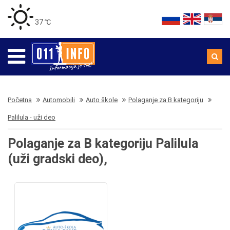
37 ℃
Početna
Automobili
Auto škole
Polaganje za B kategoriju
Palilula - uži deo
Polaganje za B kategoriju Palilula
(uži gradski deo),