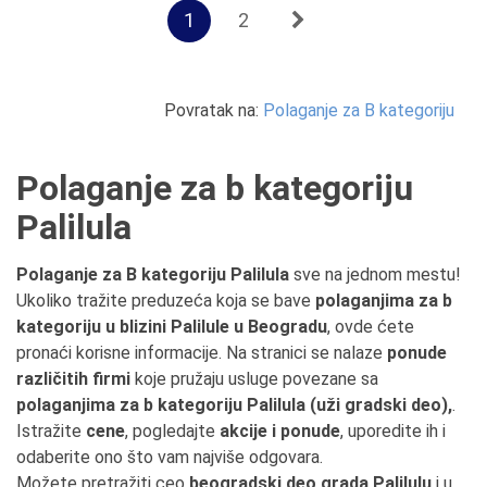
1
2
Povratak na:
Polaganje za B kategoriju
Polaganje za b kategoriju
Palilula
Polaganje za B kategoriju Palilula
sve na jednom mestu!
Ukoliko tražite preduzeća koja se bave
polaganjima za b
kategoriju u blizini Palilule u Beogradu
, ovde ćete
pronaći korisne informacije. Na stranici se nalaze
ponude
različitih firmi
koje pružaju usluge povezane sa
polaganjima za b kategoriju Palilula (uži gradski deo),
.
Istražite
cene
, pogledajte
akcije i ponude
, uporedite ih i
odaberite ono što vam najviše odgovara.
Možete pretražiti ceo
beogradski deo grada Palilulu
i u