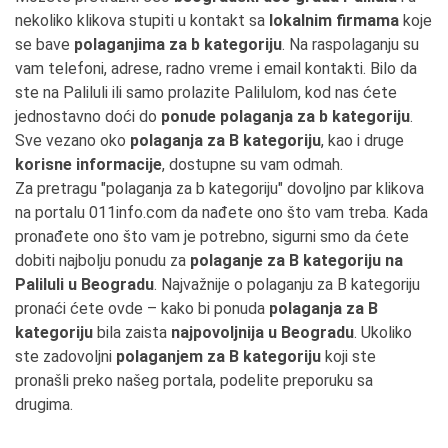
nekoliko klikova stupiti u kontakt sa
lokalnim firmama
koje
se bave
polaganjima za b kategoriju
. Na raspolaganju su
vam telefoni, adrese, radno vreme i email kontakti. Bilo da
ste na Paliluli ili samo prolazite Palilulom, kod nas ćete
jednostavno doći do
ponude polaganja za b kategoriju
.
Sve vezano oko
polaganja za B kategoriju
, kao i druge
korisne informacije
, dostupne su vam odmah.
Za pretragu "polaganja za b kategoriju" dovoljno par klikova
na portalu 011info.com da nađete ono što vam treba. Kada
pronađete ono što vam je potrebno, sigurni smo da ćete
dobiti najbolju ponudu za
polaganje za B kategoriju na
Paliluli u Beogradu
. Najvažnije o polaganju za B kategoriju
pronaći ćete ovde – kako bi ponuda
polaganja za B
kategoriju
bila zaista
najpovoljnija u Beogradu
. Ukoliko
ste zadovoljni
polaganjem za B kategoriju
koji ste
pronašli preko našeg portala, podelite preporuku sa
drugima.