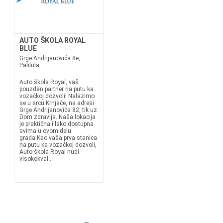
AUTO ŠKOLA ROYAL
BLUE
Grge Andrijanovića 8e,
Palilula
Auto škola Royal, vaš
pouzdan partner na putu ka
vozačkoj dozvoli! Nalazimo
se u srcu Krnjače, na adresi
Grge Andrijanovića 82, tik uz
Dom zdravlja. Naša lokacija
je praktična i lako dostupna
svima u ovom delu
grada.Kao vaša prva stanica
na putu ka vozačkoj dozvoli,
Auto škola Royal nudi
visokokval...