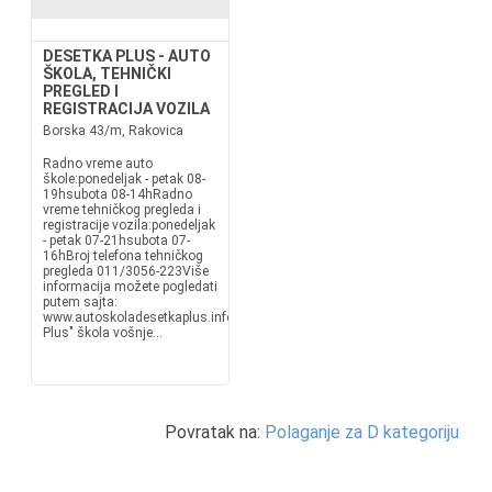
DESETKA PLUS - AUTO
ŠKOLA, TEHNIČKI
PREGLED I
REGISTRACIJA VOZILA
Borska 43/m, Rakovica
Radno vreme auto
škole:ponedeljak - petak 08-
19hsubota 08-14hRadno
vreme tehničkog pregleda i
registracije vozila:ponedeljak
- petak 07-21hsubota 07-
16hBroj telefona tehničkog
pregleda 011/3056-223Više
informacija možete pogledati
putem sajta:
www.autoskoladesetkaplus.info"Desetka
Plus" škola vošnje...
Povratak na:
Polaganje za D kategoriju