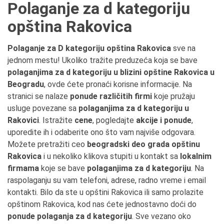
Polaganje za d kategoriju
opština Rakovica
Polaganje za D kategoriju opština Rakovica
sve na
jednom mestu! Ukoliko tražite preduzeća koja se bave
polaganjima za d kategoriju u blizini opštine Rakovica u
Beogradu
, ovde ćete pronaći korisne informacije. Na
stranici se nalaze
ponude različitih firmi
koje pružaju
usluge povezane sa
polaganjima za d kategoriju u
Rakovici
. Istražite
cene
, pogledajte
akcije i ponude
,
uporedite ih i odaberite ono što vam najviše odgovara.
Možete pretražiti ceo
beogradski deo grada opštinu
Rakovica
i u nekoliko klikova stupiti u kontakt sa
lokalnim
firmama
koje se bave
polaganjima za d kategoriju
. Na
raspolaganju su vam telefoni, adrese, radno vreme i email
kontakti. Bilo da ste u opštini Rakovica ili samo prolazite
opštinom Rakovica, kod nas ćete jednostavno doći do
ponude polaganja za d kategoriju
. Sve vezano oko