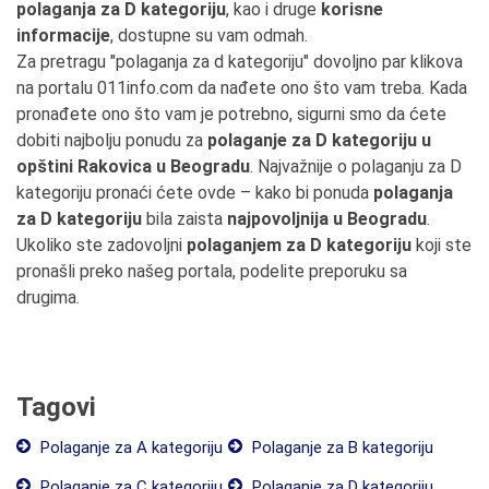
polaganja za D kategoriju
, kao i druge
korisne
informacije
, dostupne su vam odmah.
Za pretragu "polaganja za d kategoriju" dovoljno par klikova
na portalu 011info.com da nađete ono što vam treba. Kada
pronađete ono što vam je potrebno, sigurni smo da ćete
dobiti najbolju ponudu za
polaganje za D kategoriju u
opštini Rakovica u Beogradu
. Najvažnije o polaganju za D
kategoriju pronaći ćete ovde – kako bi ponuda
polaganja
za D kategoriju
bila zaista
najpovoljnija u Beogradu
.
Ukoliko ste zadovoljni
polaganjem za D kategoriju
koji ste
pronašli preko našeg portala, podelite preporuku sa
drugima.
Tagovi
Polaganje za A kategoriju
Polaganje za B kategoriju
Polaganje za C kategoriju
Polaganje za D kategoriju