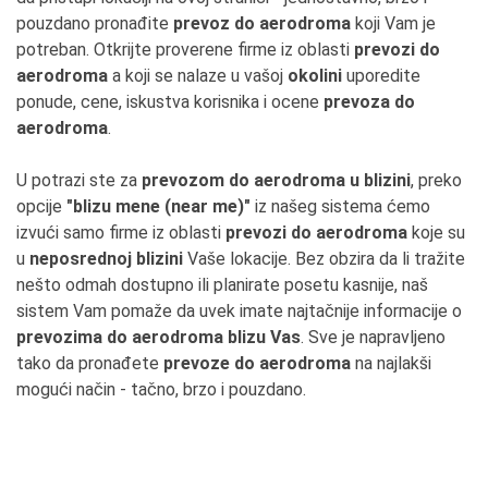
pouzdano pronađite
prevoz do aerodroma
koji Vam je
potreban. Otkrijte proverene firme iz oblasti
prevozi do
aerodroma
a koji se nalaze u vašoj
okolini
uporedite
ponude, cene, iskustva korisnika i ocene
prevoza do
aerodroma
.
U potrazi ste za
prevozom do aerodroma u blizini
, preko
opcije
"blizu mene (near me)"
iz našeg sistema ćemo
izvući samo firme iz oblasti
prevozi do aerodroma
koje su
u
neposrednoj blizini
Vaše lokacije. Bez obzira da li tražite
nešto odmah dostupno ili planirate posetu kasnije, naš
sistem Vam pomaže da uvek imate najtačnije informacije o
prevozima do aerodroma blizu Vas
. Sve je napravljeno
tako da pronađete
prevoze do aerodroma
na najlakši
mogući način - tačno, brzo i pouzdano.