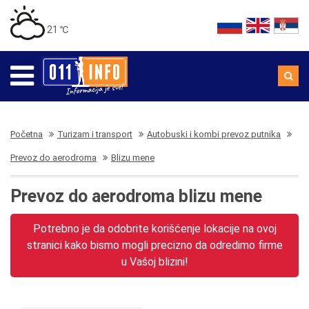
21 ℃
Početna
Turizam i transport
Autobuski i kombi prevoz putnika
Prevoz do aerodroma
Blizu mene
Prevoz do aerodroma blizu mene
Potrebno je da odobrite korišćenje lokacije na ovoj
stranici kako bismo mogli precizno da odredimo firme
u Vašoj blizini!