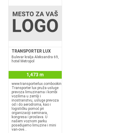
TRANSPORTER LUX
Bulevar kralja Aleksandra 69,
hotel Metropol
1,473 m
www.transporterlux.combooking@transporterlux.rs
Transporter lux pruža usluge
prevoza limuzinama i kombi
vozilima u zemlji i
inostranstvu, usluge prevoza
od i do aerodroma, kao i
logističku pomoć pri
organizaciji seminara,
kongresa i proslava. U
našem voznom parku
posedujemo limuzine i mini
van-ove...