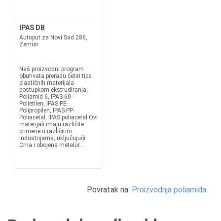
IPAS DB
Autoput za Novi Sad 286,
Zemun
Naš proizvodni program
obuhvata preradu četiri tipa
plastičnih materijala
postupkom ekstrudiranja: -
Poliamid 6, IPAS-60-
Polietilen, IPAS PE-
Polipropilen, IPAS-PP-
Poliacetal, IPAS poliacetal Ovi
materijali imaju različite
primene u različitim
industrijama, uključujući:
Crna i obojena metalur...
Povratak na:
Proizvodnja poliamida