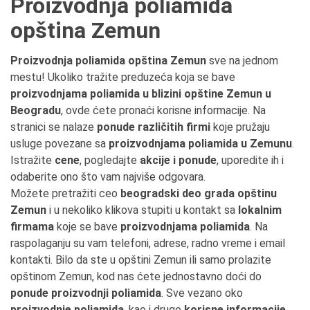
Proizvodnja poliamida
opština Zemun
Proizvodnja poliamida opština Zemun
sve na jednom
mestu! Ukoliko tražite preduzeća koja se bave
proizvodnjama poliamida u blizini opštine Zemun u
Beogradu
, ovde ćete pronaći korisne informacije. Na
stranici se nalaze
ponude različitih firmi
koje pružaju
usluge povezane sa
proizvodnjama poliamida u Zemunu
.
Istražite
cene
, pogledajte
akcije i ponude
, uporedite ih i
odaberite ono što vam najviše odgovara.
Možete pretražiti ceo
beogradski deo grada opštinu
Zemun
i u nekoliko klikova stupiti u kontakt sa
lokalnim
firmama
koje se bave
proizvodnjama poliamida
. Na
raspolaganju su vam telefoni, adrese, radno vreme i email
kontakti. Bilo da ste u opštini Zemun ili samo prolazite
opštinom Zemun, kod nas ćete jednostavno doći do
ponude proizvodnji poliamida
. Sve vezano oko
proizvodnje poliamida
, kao i druge
korisne informacije
,