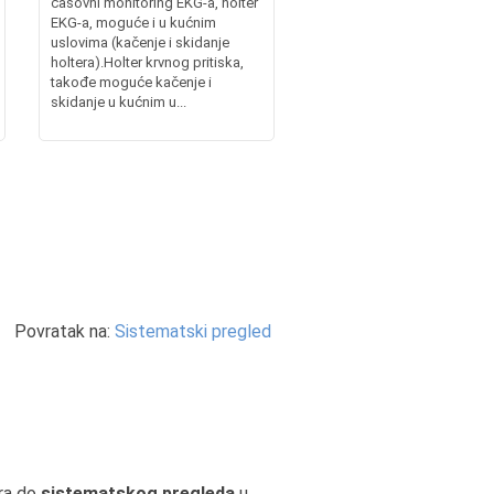
časovni monitoring EKG-a, holter
EKG-a, moguće i u kućnim
uslovima (kačenje i skidanje
holtera).Holter krvnog pritiska,
takođe moguće kačenje i
skidanje u kućnim u...
Povratak na:
Sistematski pregled
ra do
sistematskog pregleda
u