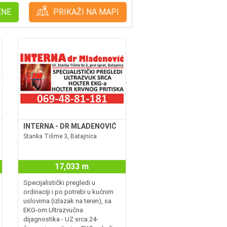
ENE
PRIKAŽI NA MAPI
INTERNA - DR MLADENOVIĆ
Stanka Tišme 3, Batajnica
17,033 m
Specijalistički pregledi u
ordinaciji i po potrebi u kućnim
uslovima (izlazak na teren), sa
EKG-om.Ultrazvučna
dijagnostika - UZ srca.24-