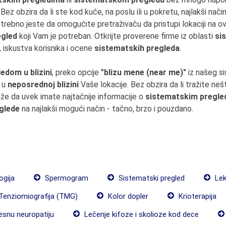
ez obzira da li ste kod kuće, na poslu ili u pokretu, najlakši na
rebno jeste da omogućite pretraživaču da pristupi lokaciji na ovo
egled
koji Vam je potreban. Otkrijte proverene firme iz oblasti
si
 iskustva korisnika i ocene
sistematskih pregleda
.
edom u blizini
, preko opcije
"blizu mene (near me)"
iz našeg s
 u
neposrednoj blizini
Vaše lokacije. Bez obzira da li tražite ne
e da uvek imate najtačnije informacije o
sistematskim pregled
glede
na najlakši mogući način - tačno, brzo i pouzdano.
ogija
Spermogram
Sistematski pregled
Lek
Tenziomiografija (TMG)
Kolor dopler
Krioterapija
esnu neuropatiju
Lečenje kifoze i skolioze kod dece