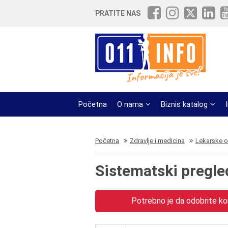
PRATITE NAS
Početna
O nama
Biznis katalog
Početna
Zdravlje i medicina
Lekarske o
Sistematski pregle
Potrebno je da odobrite kor