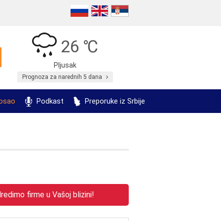
26 ℃
Pljusak
Prognoza za narednih 5 dana
posao
Podkast
Preporuke iz Srbije
edimo firme u Vašoj blizini!