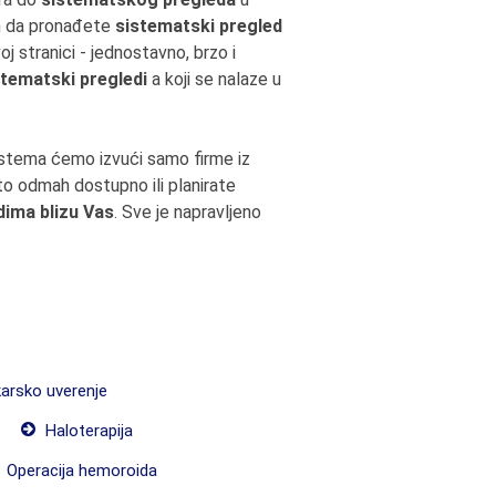
čin da pronađete
sistematski pregled
j stranici - jednostavno, brzo i
stematski pregledi
a koji se nalaze u
istema ćemo izvući samo firme iz
što odmah dostupno ili planirate
ima blizu Vas
. Sve je napravljeno
arsko uverenje
Haloterapija
Operacija hemoroida