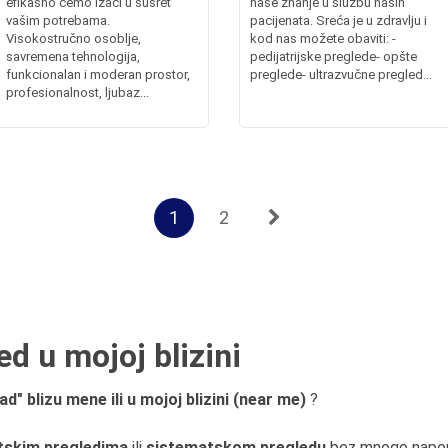
efikasno ćemo izaći u susret
naše znanje u službu naših
vašim potrebama.
pacijenata. Sreća je u zdravlju i
Visokostručno osoblje,
kod nas možete obaviti: -
savremena tehnologija,
pedijatrijske preglede- opšte
funkcionalan i moderan prostor,
preglede- ultrazvučne pregled...
profesionalnost, ljubaz...
1
2
d u mojoj blizini
" blizu mene ili u mojoj blizini (near me)
?
tskim pregledima
ili
sistematskom pregledu
bez mnogo napo