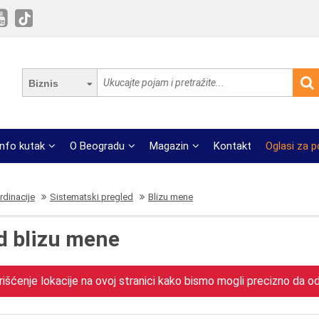
Biznis
Info kutak
O Beogradu
Magazin
Kontakt
Oglasi za 
rdinacije
Sistematski pregled
Blizu mene
d blizu mene
išćenje lokacije na ovoj stranici kako bismo mogli precizno da odr