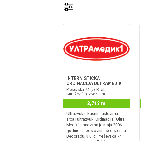
INTERNISTIČKA
ORDINACIJA ULTRAMEDIK
Preševska 74 (ex Rifata
Burdževića), Zvezdara
3,713 m
Ultrazvuk u kućnim uslovima
srca i ultrazvuk. Ordinacija "Ultra
Medik" osnovana je maja 2006.
godine sa poslovnim sedištem u
Beogradu, u ulici Preševska 74