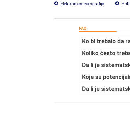
Elektromioneurografija
Holt
FAQ
Ko bi trebalo da r
Koliko često treb
Da li je sistemats
Koje su potencija
Da li je sistemat