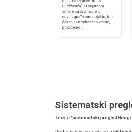
(raniji naziv ulice Rifata
Burdževića). U prijatnom
ambijentu ordinacije, u
novoizgrađenom objektu, bez
čekanja i u zakazano vreme,
pružićemo...
Sistematski pregle
Tražite
"sistematski pregled Beograd
Pretraga Vam se zasniva na
sistema