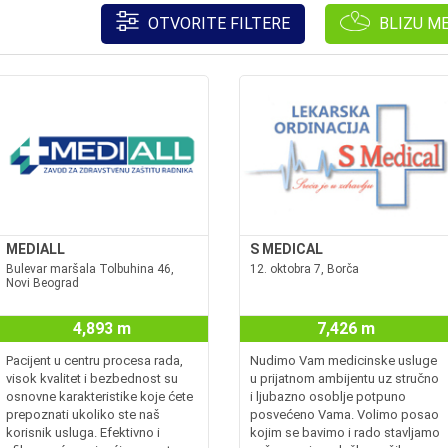
OTVORITE FILTERE
BLIZU M
MEDIALL
S MEDICAL
Bulevar maršala Tolbuhina 46,
12. oktobra 7, Borča
Novi Beograd
4,893 m
7,426 m
Pacijent u centru procesa rada,
Nudimo Vam medicinske usluge
visok kvalitet i bezbednost su
u prijatnom ambijentu uz stručno
osnovne karakteristike koje ćete
i ljubazno osoblje potpuno
prepoznati ukoliko ste naš
posvećeno Vama. Volimo posao
korisnik usluga. Efektivno i
kojim se bavimo i rado stavljamo