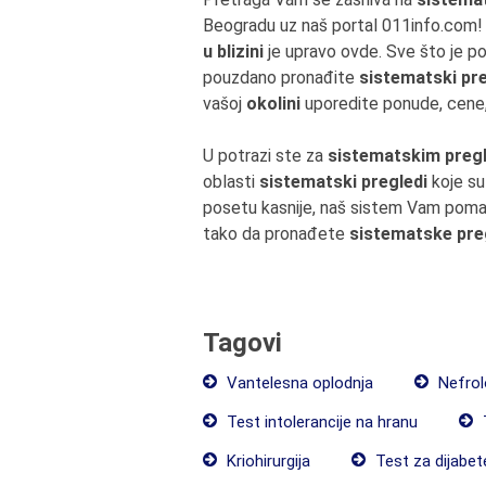
Beogradu uz naš portal 011info.com! B
u blizini
je upravo ovde. Sve što je pot
pouzdano pronađite
sistematski pr
vašoj
okolini
uporedite ponude, cene,
U potrazi ste za
sistematskim pregl
oblasti
sistematski pregledi
koje su
posetu kasnije, naš sistem Vam pomaž
tako da pronađete
sistematske pre
Tagovi
Vantelesna oplodnja
Nefrol
Test intolerancije na hranu
Kriohirurgija
Test za dijabet