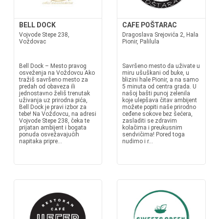
BELL DOCK
CAFE POŠTARAC
Vojvode Stepe 238,
Dragoslava Srejovića 2, Hala
Voždovac
Pionir, Palilula
Bell Dock – Mesto pravog
Savršeno mesto da uživate u
osveženja na Voždovcu Ako
miru ušuškani od buke, u
tražiš savršeno mesto za
blizini hale Pionir, a na samo
predah od obaveza ili
5 minuta od centra grada. U
jednostavno želiš trenutak
našoj bašti punoj zelenila
uživanja uz prirodna pića,
koje ulepšava čitav ambijent
Bell Dock je pravi izbor za
možete popiti naše prirodno
tebe! Na Voždovcu, na adresi
ceđene sokove bez šećera,
Vojvode Stepe 238, čeka te
zasladiti se zdravim
prijatan ambijent i bogata
kolačima i preukusnim
ponuda osvežavajućih
sendvičima! Pored toga
napitaka pripre...
nudimo i r...