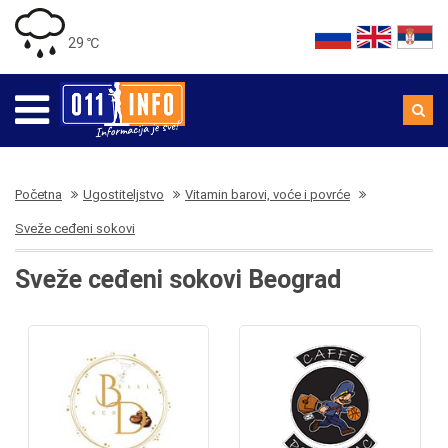
29 ℃
Početna
Ugostiteljstvo
Vitamin barovi, voće i povrće
Sveže ceđeni sokovi
Sveže ceđeni sokovi Beograd