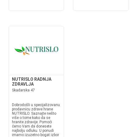
NUTRISLO RADNJA
ZDRAVLJA
Skadarska 47
Dobrodošli u specijalizovanu
prodavnicu zdrave hrane
NUTRISLO. Saznajte nešto
više o tome kako da se
hranite zdravije. Pomoći
ćemo Vam da donesete
najbolju odluku. U ponudi
imamo izuzetno bogat izbor