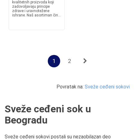
kvalitetnih proizvoda koji
zadovoljavaju principe
zdrave i uravnotežene
ishrane. Naš asortiman čin...
1
2
Povratak na:
Sveže ceđeni sokovi
Sveže ceđeni sok u
Beogradu
Sveže ceđeni sokovi postali su nezaobilazan deo