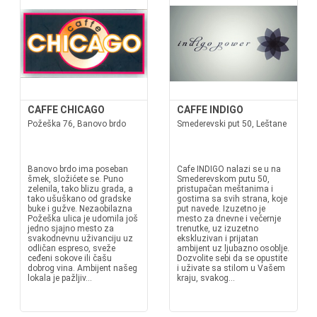
CAFFE CHICAGO
CAFFE INDIGO
Požeška 76, Banovo brdo
Smederevski put 50, Leštane
Banovo brdo ima poseban
Cafe INDIGO nalazi se u na
šmek, složićete se. Puno
Smederevskom putu 50,
zelenila, tako blizu grada, a
pristupačan meštanima i
tako ušuškano od gradske
gostima sa svih strana, koje
buke i gužve. Nezaobilazna
put navede. Izuzetno je
Požeška ulica je udomila još
mesto za dnevne i večernje
jedno sjajno mesto za
trenutke, uz izuzetno
svakodnevnu uživanciju uz
ekskluzivan i prijatan
odličan espreso, sveže
ambijent uz ljubazno osoblje.
ceđeni sokove ili čašu
Dozvolite sebi da se opustite
dobrog vina. Ambijent našeg
i uživate sa stilom u Vašem
lokala je pažljiv...
kraju, svakog...