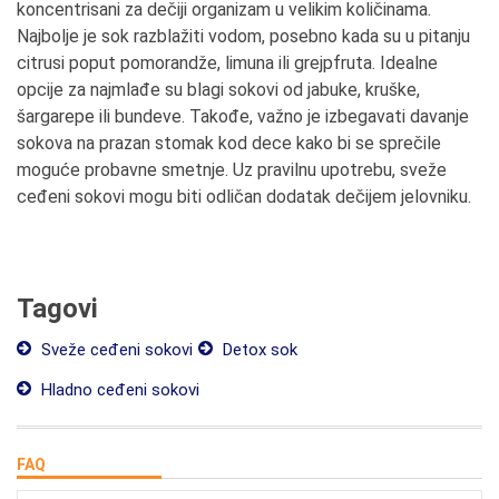
koncentrisani za dečiji organizam u velikim količinama.
Najbolje je sok razblažiti vodom, posebno kada su u pitanju
citrusi poput pomorandže, limuna ili grejpfruta. Idealne
opcije za najmlađe su blagi sokovi od jabuke, kruške,
šargarepe ili bundeve. Takođe, važno je izbegavati davanje
sokova na prazan stomak kod dece kako bi se sprečile
moguće probavne smetnje. Uz pravilnu upotrebu, sveže
ceđeni sokovi mogu biti odličan dodatak dečijem jelovniku.
Tagovi
Sveže ceđeni sokovi
Detox sok
Hladno ceđeni sokovi
FAQ