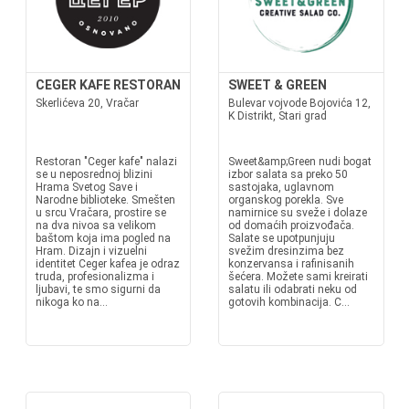
CEGER KAFE RESTORAN
SWEET & GREEN
Skerlićeva 20, Vračar
Bulevar vojvode Bojovića 12,
K Distrikt, Stari grad
Restoran "Ceger kafe" nalazi
Sweet&amp;Green nudi bogat
se u neposrednoj blizini
izbor salata sa preko 50
Hrama Svetog Save i
sastojaka, uglavnom
Narodne biblioteke. Smešten
organskog porekla. Sve
u srcu Vračara, prostire se
namirnice su sveže i dolaze
na dva nivoa sa velikom
od domaćih proizvođača.
baštom koja ima pogled na
Salate se upotpunjuju
Hram. Dizajn i vizuelni
svežim dresinzima bez
identitet Ceger kafea je odraz
konzervansa i rafinisanih
truda, profesionalizma i
šećera. Možete sami kreirati
ljubavi, te smo sigurni da
salatu ili odabrati neku od
nikoga ko na...
gotovih kombinacija. C...