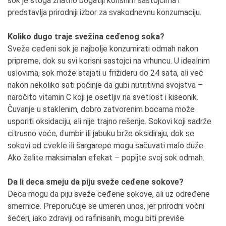
sok je stoga znatno bogatiji korisnim sastojcima i
predstavlja prirodniji izbor za svakodnevnu konzumaciju.
Koliko dugo traje svežina ceđenog soka?
Sveže ceđeni sok je najbolje konzumirati odmah nakon
pripreme, dok su svi korisni sastojci na vrhuncu. U idealnim
uslovima, sok može stajati u frižideru do 24 sata, ali već
nakon nekoliko sati počinje da gubi nutritivna svojstva –
naročito vitamin C koji je osetljiv na svetlost i kiseonik.
Čuvanje u staklenim, dobro zatvorenim bocama može
usporiti oksidaciju, ali nije trajno rešenje. Sokovi koji sadrže
citrusno voće, đumbir ili jabuku brže oksidiraju, dok se
sokovi od cvekle ili šargarepe mogu sačuvati malo duže.
Ako želite maksimalan efekat – popijte svoj sok odmah.
Da li deca smeju da piju sveže ceđene sokove?
Deca mogu da piju sveže ceđene sokove, ali uz određene
smernice. Preporučuje se umeren unos, jer prirodni voćni
šećeri, iako zdraviji od rafinisanih, mogu biti previše