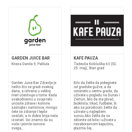
GARDEN JUICE BAR
KAFE PAUZA
Kneza Danila 9, Palilula
Tadeuša Košćuška 63 (SC
25. maj), Stari grad
Garden Juice Bar Zdravlje je
Bilo da želite da pobegnete
nešto što se gradi svakog
od gradske gužve, a da
dana, a ishrana u velikoj
ostanete u centru grada, da
meri učestvuje u tome. Kada
uživate u pogledu na Dunav i
svakodnevno u svoje telo
Zemun, bilo da ste plivač,
unosite zdrave i korisne
biciklista, trkač, fudbaler, ili
sastojke i namirnice, mnogo
ako sa porodicom želite da
ćete se zdravije I lepše
uživate u najlepšem
osećati, a ni dobra linija neće
suncu.Ako želite da se
izostati. Svi znamo da su
sklonite od kiše i uživate u
voće i povrće osnova
nezaboravnom kapućinu,
svega,...
plazma šej...