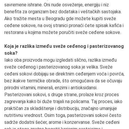
savremene ishrane. Oni nude osveženje, energiju i niz
benefita za organizam bez dodataka i veštačkih sastojaka.
Ako tražite mesta u Beogradu gde možete kupiti sveže
ceđene sokove, na ovoj stranici pronaći ćete spisak kafića i
restorana u kojima možete poručiti sveže ceđene sokove.
Koja je razlika između sveže ceđenog i pasterizovanog
soka?
Iako oba proizvoda mogu izgledati slično, razlika između
sveže ceđenog i pasterizovanog soka je velika. Sveže
ceđeni sokovi dobijaju se direktnim ceđenjem voća i povrća,
bez ikakve termičke obrade, što omogućava da se očuvaju
prirodni vitamini, minerali, enzimi i antioksidansi.
Pasterizovani sokovi, s druge strane, prolaze kroz proces
zagrevanja kako bi duže trajali na policama. Taj proces, iako
praktičan za skladištenje i distribuciju, značajno umanjuje
nutritivnu vrednost. Osim toga, pasterizovani sokovi često
sadrže dodatni šećer, arome i konzervanse. Sveže ceđeni