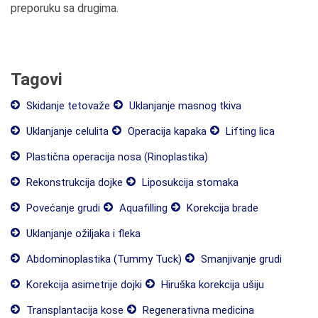
preporuku sa drugima.
Tagovi
Skidanje tetovaže
Uklanjanje masnog tkiva
Uklanjanje celulita
Operacija kapaka
Lifting lica
Plastična operacija nosa (Rinoplastika)
Rekonstrukcija dojke
Liposukcija stomaka
Povećanje grudi
Aquafilling
Korekcija brade
Uklanjanje ožiljaka i fleka
Abdominoplastika (Tummy Tuck)
Smanjivanje grudi
Korekcija asimetrije dojki
Hiruška korekcija ušiju
Transplantacija kose
Regenerativna medicina