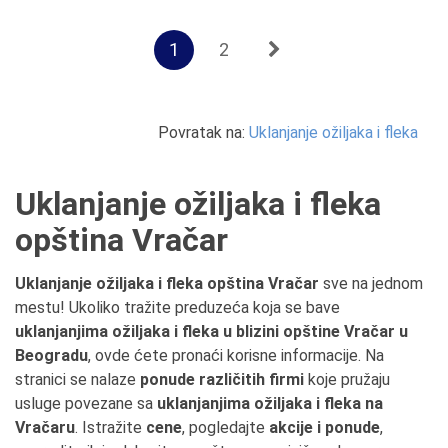
1
2
Povratak na:
Uklanjanje ožiljaka i fleka
Uklanjanje ožiljaka i fleka
opština Vračar
Uklanjanje ožiljaka i fleka opština Vračar
sve na jednom
mestu! Ukoliko tražite preduzeća koja se bave
uklanjanjima ožiljaka i fleka u blizini opštine Vračar u
Beogradu
, ovde ćete pronaći korisne informacije. Na
stranici se nalaze
ponude različitih firmi
koje pružaju
usluge povezane sa
uklanjanjima ožiljaka i fleka na
Vračaru
. Istražite
cene
, pogledajte
akcije i ponude
,