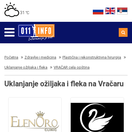
31 ℃
Početna
Zdravlje i medicina
Plastična i rekonstruktivna hirurgija
Uklanjanje ožiljaka i fleka
VRAČAR cela opština
Uklanjanje ožiljaka i fleka na Vračaru