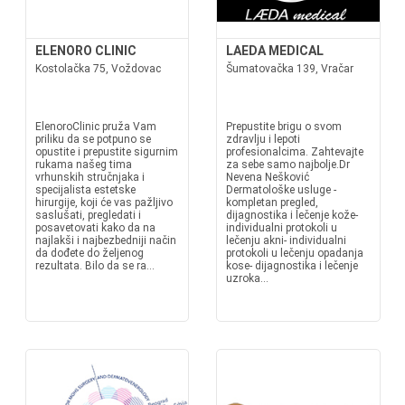
ELENORO CLINIC
LAEDA MEDICAL
Kostolačka 75, Voždovac
Šumatovačka 139, Vračar
ElenoroClinic pruža Vam
Prepustite brigu o svom
priliku da se potpuno se
zdravlju i lepoti
opustite i prepustite sigurnim
profesionalcima. Zahtevajte
rukama našeg tima
za sebe samo najbolje.Dr
vrhunskih stručnjaka i
Nevena Nešković
specijalista estetske
Dermatološke usluge -
hirurgije, koji će vas pažljivo
kompletan pregled,
saslušati, pregledati i
dijagnostika i lečenje kože-
posavetovati kako da na
individualni protokoli u
najlakši i najbezbedniji način
lečenju akni- individualni
da dođete do željenog
protokoli u lečenju opadanja
rezultata. Bilo da se ra...
kose- dijagnostika i lečenje
uzroka...