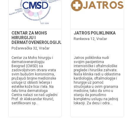
CENTAR ZA MOHS
JATROS POLIKLINIKA
HIRURGIJU I
Rankeova 12, Vračar
DERMATOVENEROLOGIJU
Požarevačka 32, Vračar
Centar za Mohs hirurgiju i
Jatros poliklinika nudi
dermatovenerologiju
svojim pacijentima
Beograd (CMSD) sa
internističke i oftalmološke
zadovoljstvom otvara vrata
preglede i hirurške zahvate.
svim budućim korisnicima,
Naša klinika radi u oblastima
pružajući brojne medicinske
kardiologije, oftalmologije i
usluge iz oblasti lečenja i
hirurgije uz pomoć
estetike kože lica i tela. Na
stručnjaka u ovim granama
čelu tima dermatologa
medicine, tako da smo u
Centra nalazi se naš ugledni
stanju da ponudimo
Prof. dr Aleksandar Krunić,
kompletnu uslugu na jednoj
sertifikovani sp...
lokaciji. Za decu i odra...