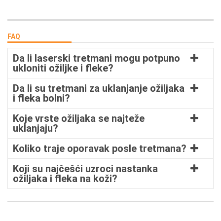
FAQ
Da li laserski tretmani mogu potpuno
ukloniti ožiljke i fleke?
Da li su tretmani za uklanjanje ožiljaka
i fleka bolni?
Koje vrste ožiljaka se najteže
uklanjaju?
Koliko traje oporavak posle tretmana?
Koji su najčešći uzroci nastanka
ožiljaka i fleka na koži?