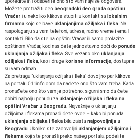
uporedite ih i odaberite ono što vam najviše odgovara.
Možete pretražiti ceo
beogradski deo grada opštinu
Vračar
i u nekoliko klikova stupiti u kontakt sa
lokalnim
firmama
koje se bave
uklanjanjima ožiljaka i fleka
. Na
raspolaganju su vam telefoni, adrese, radno vreme i email
kontakti. Bilo da ste na opštini Vračar ili samo prolazite
opštinom Vračar, kod nas ćete jednostavno doći do
ponude
uklanjanja ožiljaka i fleka
. Sve vezano oko
uklanjanja
ožiljaka i fleka
, kao i druge
korisne informacije
, dostupne
su vam odmah.
Za pretragu "uklanjanja ožiljaka i fleka" dovoljno par klikova
na portalu 011info.com da nađete ono što vam treba. Kada
pronađete ono što vam je potrebno, sigurni smo da ćete
dobiti najbolju ponudu za
uklanjanje ožiljaka i fleka na
opštini Vračar u Beogradu
. Najvažnije o uklanjanju
ožiljcima i flekama pronaći ćete ovde – kako bi ponuda
uklanjanja ožiljaka i fleka
bila zaista
najpovoljnija u
Beogradu
. Ukoliko ste zadovoljni
uklanjanjem ožiljcima i
flekama
koji ste pronašli preko našeg portala, podelite