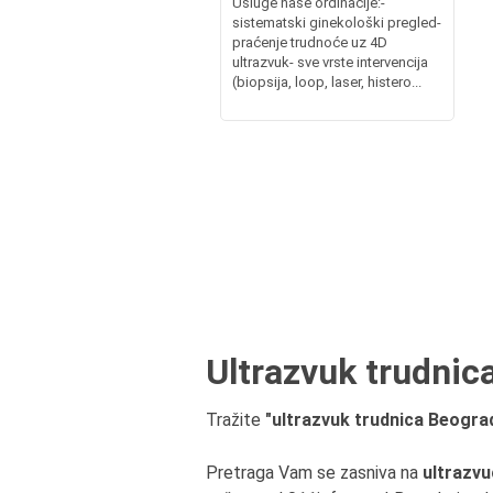
Usluge naše ordinacije:-
sistematski ginekološki pregled-
praćenje trudnoće uz 4D
ultrazvuk- sve vrste intervencija
(biopsija, loop, laser, histero...
Ultrazvuk trudnica
Tražite
"ultrazvuk trudnica Beograd"
Pretraga Vam se zasniva na
ultrazvu