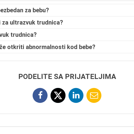
 bezbedan za bebu?
i za ultrazvuk trudnica?
zvuk trudnica?
ože otkriti abnormalnosti kod bebe?
PODELITE SA PRIJATELJIMA