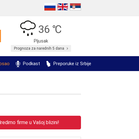
36 ℃
Pljusak
Prognoza za narednih 5 dana
posao
Podkast
Preporuke iz Srbije
edimo firme u Vašoj blizini!