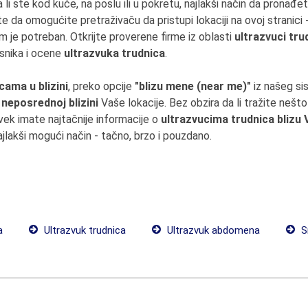
li ste kod kuće, na poslu ili u pokretu, najlakši način da pronađe
e da omogućite pretraživaču da pristupi lokaciji na ovoj stranici
m je potreban. Otkrijte proverene firme iz oblasti
ultrazvuci tru
isnika i ocene
ultrazvuka trudnica
.
ama u blizini
, preko opcije
"blizu mene (near me)"
iz našeg si
u
neposrednoj blizini
Vaše lokacije. Bez obzira da li tražite nešt
ek imate najtačnije informacije o
ultrazvucima trudnica blizu 
jlakši mogući način - tačno, brzo i pouzdano.
a
Ultrazvuk trudnica
Ultrazvuk abdomena
S