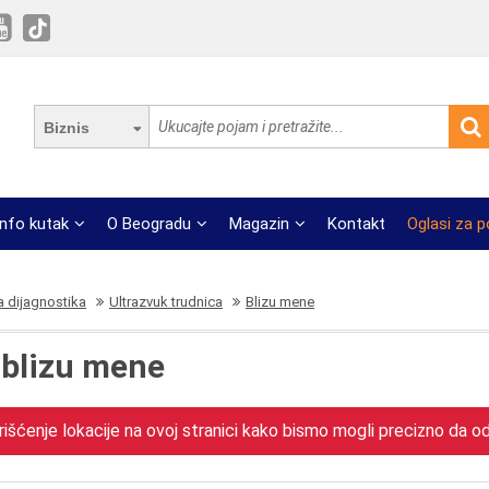
Biznis
Info kutak
O Beogradu
Magazin
Kontakt
Oglasi za 
a dijagnostika
Ultrazvuk trudnica
Blizu mene
 blizu mene
išćenje lokacije na ovoj stranici kako bismo mogli precizno da odr