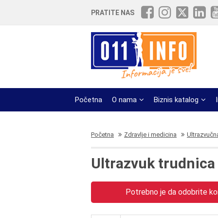
PRATITE NAS
Početna
O nama
Biznis katalog
Početna
Zdravlje i medicina
Ultrazvučn
Ultrazvuk trudnica
Potrebno je da odobrite kor