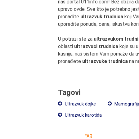
naš portal 011info.com! Bez obzira da 
upravo ovde. Sve što je potrebno jest
pronađite
ultrazvuk trudnica
koji Va
uporedite ponude, cene, iskustva kor
U potrazi ste za
ultrazvukom trudnic
oblasti
ultrazvuci trudnica
koje su 
kasnije, naš sistem Vam pomaže da uv
pronađete
ultrazvuke trudnica
na na
Tagovi
Ultrazvuk dojke
Mamografij
Ultrazvuk karotida
FAQ