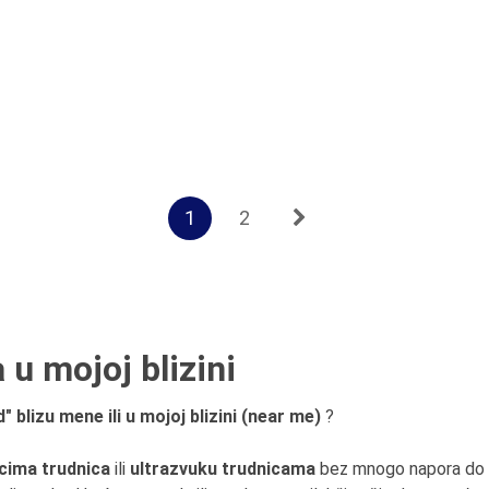
1
2
 u mojoj blizini
 blizu mene ili u mojoj blizini (near me)
?
cima trudnica
ili
ultrazvuku trudnicama
bez mnogo napora do