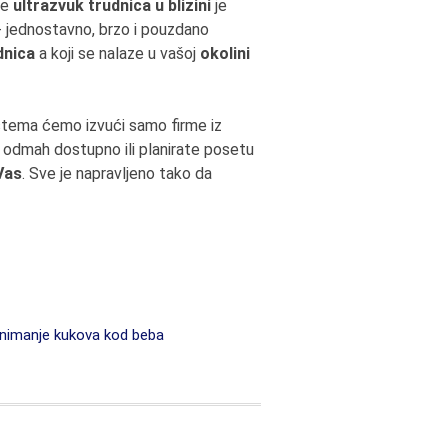
te
ultrazvuk trudnica u blizini
je
 - jednostavno, brzo i pouzdano
dnica
a koji se nalaze u vašoj
okolini
stema ćemo izvući samo firme iz
o odmah dostupno ili planirate posetu
Vas
. Sve je napravljeno tako da
nimanje kukova kod beba