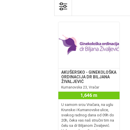
AKUŠERSKO - GINEKOLOŠKA
ORDINACIJA DR BILJANA
ŽIVALJEVIĆ
Kumanovska 23, Vračar
1,646 m
U samom srcu Vračara, na uglu
Krunske i Kumanovske ulice,
svakog radnog dana od 09h do
20h, čeka vas naš stručni tim na
čelu sa dr Biljanom Živaljević.