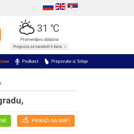
31 ℃
Promenljivo oblačno
Prognoza za narednih 5 dana
posao
Podkast
Preporuke iz Srbije
a
gradu,
ENE
PRIKAŽI NA MAPI