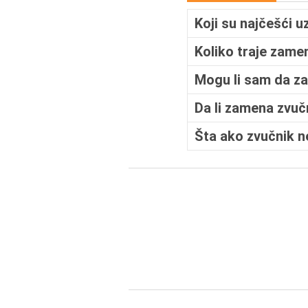
Koji su najčešći u
Koliko traje zame
Mogu li sam da z
Da li zamena zvuč
Šta ako zvučnik n