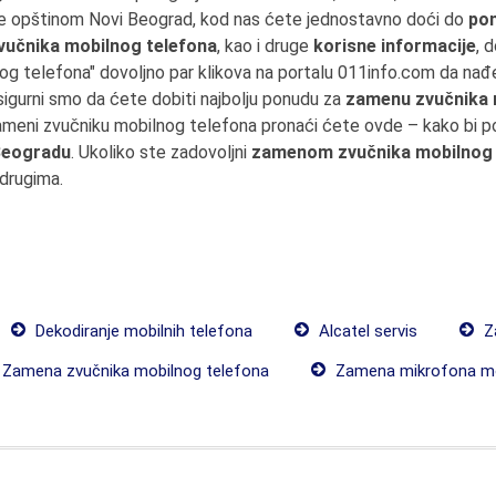
ite opštinom Novi Beograd, kod nas ćete jednostavno doći do
po
učnika mobilnog telefona
, kao i druge
korisne informacije
, 
g telefona" dovoljno par klikova na portalu 011info.com da na
igurni smo da ćete dobiti najbolju ponudu za
zamenu zvučnika m
 zameni zvučniku mobilnog telefona pronaći ćete ovde – kako bi 
 Beogradu
. Ukoliko ste zadovoljni
zamenom zvučnika mobilnog 
 drugima.
Dekodiranje mobilnih telefona
Alcatel servis
Za
Zamena zvučnika mobilnog telefona
Zamena mikrofona mo