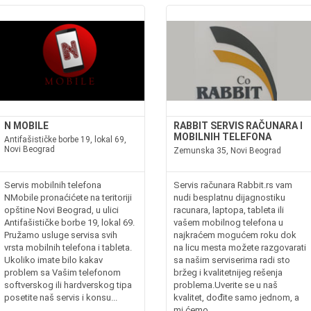
N MOBILE
RABBIT SERVIS RAČUNARA I
MOBILNIH TELEFONA
Antifašističke borbe 19, lokal 69,
Novi Beograd
Zemunska 35, Novi Beograd
Servis mobilnih telefona
Servis računara Rabbit.rs vam
NMobile pronaćićete na teritoriji
nudi besplatnu dijagnostiku
opštine Novi Beograd, u ulici
racunara, laptopa, tableta ili
Antifašističke borbe 19, lokal 69.
vašem mobilnog telefona u
Pružamo usluge servisa svih
najkraćem mogućem roku dok
vrsta mobilnih telefona i tableta.
na licu mesta možete razgovarati
Ukoliko imate bilo kakav
sa našim serviserima radi sto
problem sa Vašim telefonom
bržeg i kvalitetnijeg rešenja
softverskog ili hardverskog tipa
problema.Uverite se u naš
posetite naš servis i konsu...
kvalitet, dođite samo jednom, a
mi ćemo...