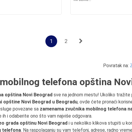
1
2
Povratak na:
mobilnog telefona opština Nov
a opština Novi Beograd
sve na jednom mestu! Ukoliko tražite
ini opštine Novi Beograd u Beogradu
, ovde ćete pronaći korisne
 usluge povezane sa
zamenama zvučnika mobilnog telefona n
e ih i odaberite ono što vam najviše odgovara.
eo grada opštinu Novi Beograd
i u nekoliko klikova stupiti u k
 telefona
. Na raspolaganju su vam telefoni, adrese, radno vreme 