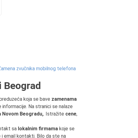
Zamena zvučnika mobilnog telefona
i Beograd
 preduzeća koja se bave
zamenama
 informacije. Na stranici se nalaze
a Novom Beogradu,
. Istražite
cene
,
ontakt sa
lokalnim firmama
koje se
i email kontakti. Bilo da ste na