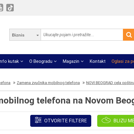
Biznis
Info kutak
O Beogradu
Magazin
Kontakt
Oglasi za 
elefona
Zamena zvučnika mobilnog telefona
NOVI BEOGRAD cela opštin
obilnog telefona na Novom Beo
OTVORITE FILTERE
BLIZU M