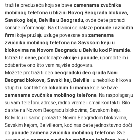
tražite preduzeća koja se bave
zamenama zvučnika
mobilnog telefona u blizini Novog Beograda blokova,
Savskog keja, Belvilla u Beogradu
, ovde ćete pronaći
korisne informacije. Na stranici se nalaze
ponude različitih
firmi
koje pružaju usluge povezane sa
zamenama
zvučnika mobilnog telefona na Savskom keju u
blokovima na Novom Beogradu u Belvilu kod Piramide
.
Istražite
cene
, pogledajte
akcije i ponude
, uporedite ih i
odaberite ono što vam najviše odgovara.
Možete pretražiti ceo
beogradski deo grada Novi
Beograd blokove, Savski kej, Belville
i u nekoliko klikova
stupiti u kontakt sa
lokalnim firmama
koje se bave
zamenama zvučnika mobilnog telefona
. Na raspolaganju
su vam telefoni, adrese, radno vreme i email kontakti. Bilo
da ste na Novom Beogradu blokovima, Savskom keju,
Belvilleu ili samo prolazite Novim Beogradom blokovima,
Savskim kejom, Belvilleom, kod nas ćete jednostavno doći
do
ponude zamena zvučnika mobilnog telefona
. Sve