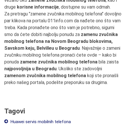
vezano oko
zamene zvučnika mobilnog telefona
, kao i
druge
korisne informacije
, dostupne su vam odmah.
Za pretragu "zamene zvučnika mobilnog telefona" dovoljno
par klikova na portalu 011info.com da nađete ono što vam
treba. Kada pronađete ono što vam je potrebno, sigurni
smo da ćete dobiti najbolju ponudu za
zamenu zvučnika
mobilnog telefona na Novom Beogradu blokovima,
Savskom keju, Belvilleu u Beogradu
. Najvažnije o zameni
zvučniku mobilnog telefona pronaći ćete ovde – kako bi
ponuda
zamene zvučnika mobilnog telefona
bila zaista
najpovoljnija u Beogradu
. Ukoliko ste zadovoljni
zamenom zvučnika mobilnog telefona
koji ste pronašli
preko našeg portala, podelite preporuku sa drugima.
Tagovi
Huawei servis mobilnih telefona