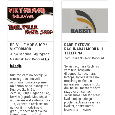
BELVILLE MOB SHOP /
RABBIT SERVIS
VIKTORMOB
RAČUNARA I MOBILNIH
TELEFONA
Jurija Gagarina 14g, zgrada
Zemunska 35, Novi Beograd
Maslačak, Novi Beograd
+ 2
lokacije
Servis računara Rabbit.rs
vam nudi besplatnu
dijagnostiku racunara,
Nudimo Vam najpovoljnije
laptopa, tableta ili vašem
cene u gradu i najveći
mobilnog telefona u
asortiman prateće opreme.
najkraćem mogućem roku
Nalazimo se na lokacijama
dok na licu mesta možete
Dubrovačka br 2a,
razgovarati sa našim
Zemun, Jurija Gagarina 14g,
serviserima radi sto bržeg i
Belville (zgrada Maslačak) i
kvalitetnijeg rešenja
u Bulevaru kralja Aleksandra
problema.Uverite se u naš
194, Zvezdara.Uvek prvi sa
kvalitet, dođite samo
najnovijim modelima u
jednom, a mi ćemo...
gradu, možete naći sve na
jednom mestu za Vaš...