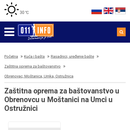
30 ℃
Početna
Kuća i bašta
Rasadnici, uređenje bašte
Zaštitna oprema za baštovanstvo
Obrenovac, Moštanica, Umka, Ostružnica
Zaštitna oprema za baštovanstvo u
Obrenovcu u Moštanici na Umci u
Ostružnici