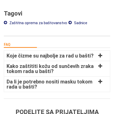
Tagovi
Zaštitna oprema za baštovanstvo
Sadnice
FAQ
Koje čizme su najbolje za rad u bašti?
Kako zaštititi kožu od sunčevih zraka
tokom rada u bašti?
Da li je potrebno nositi masku tokom
rada u bašti?
PODELITE SA PRIJATELJIMA