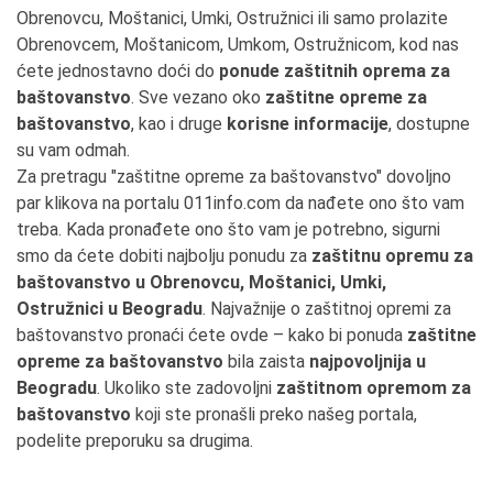
Obrenovcu, Moštanici, Umki, Ostružnici ili samo prolazite
Obrenovcem, Moštanicom, Umkom, Ostružnicom, kod nas
ćete jednostavno doći do
ponude zaštitnih oprema za
baštovanstvo
. Sve vezano oko
zaštitne opreme za
baštovanstvo
, kao i druge
korisne informacije
, dostupne
su vam odmah.
Za pretragu "zaštitne opreme za baštovanstvo" dovoljno
par klikova na portalu 011info.com da nađete ono što vam
treba. Kada pronađete ono što vam je potrebno, sigurni
smo da ćete dobiti najbolju ponudu za
zaštitnu opremu za
baštovanstvo u Obrenovcu, Moštanici, Umki,
Ostružnici u Beogradu
. Najvažnije o zaštitnoj opremi za
baštovanstvo pronaći ćete ovde – kako bi ponuda
zaštitne
opreme za baštovanstvo
bila zaista
najpovoljnija u
Beogradu
. Ukoliko ste zadovoljni
zaštitnom opremom za
baštovanstvo
koji ste pronašli preko našeg portala,
podelite preporuku sa drugima.