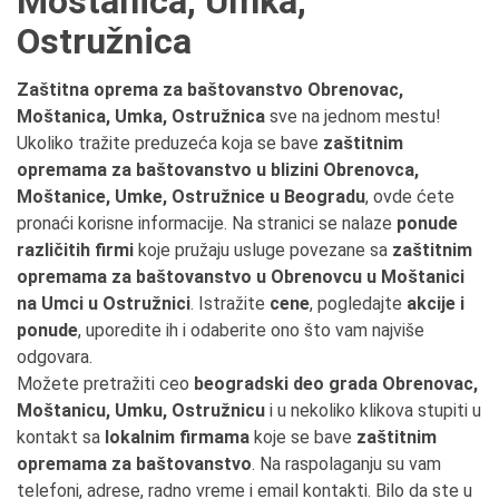
Moštanica, Umka,
Ostružnica
Zaštitna oprema za baštovanstvo Obrenovac,
Moštanica, Umka, Ostružnica
sve na jednom mestu!
Ukoliko tražite preduzeća koja se bave
zaštitnim
opremama za baštovanstvo u blizini Obrenovca,
Moštanice, Umke, Ostružnice u Beogradu
, ovde ćete
pronaći korisne informacije. Na stranici se nalaze
ponude
različitih firmi
koje pružaju usluge povezane sa
zaštitnim
opremama za baštovanstvo u Obrenovcu u Moštanici
na Umci u Ostružnici
. Istražite
cene
, pogledajte
akcije i
ponude
, uporedite ih i odaberite ono što vam najviše
odgovara.
Možete pretražiti ceo
beogradski deo grada Obrenovac,
Moštanicu, Umku, Ostružnicu
i u nekoliko klikova stupiti u
kontakt sa
lokalnim firmama
koje se bave
zaštitnim
opremama za baštovanstvo
. Na raspolaganju su vam
telefoni, adrese, radno vreme i email kontakti. Bilo da ste u